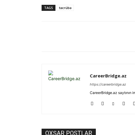
TAGS
təcrübə
Paylaş
CareerBridge.az
https://careerbridge.az
CareerBridge.az saytının i
OXŞAR POSTLAR