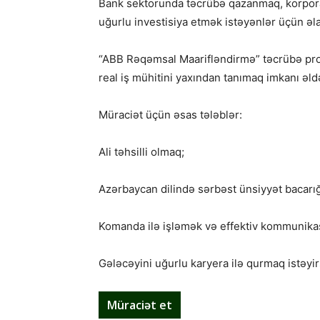
Bank sektorunda təcrübə qazanmaq, korpora
uğurlu investisiya etmək istəyənlər üçün əla
“ABB Rəqəmsal Maarifləndirmə” təcrübə pr
real iş mühitini yaxından tanımaq imkanı əldə
Müraciət üçün əsas tələblər:
Ali təhsilli olmaq;
Azərbaycan dilində sərbəst ünsiyyət bacarığı 
Komanda ilə işləmək və effektiv kommunikas
Gələcəyini uğurlu karyera ilə qurmaq istəyirs
Müraciət et