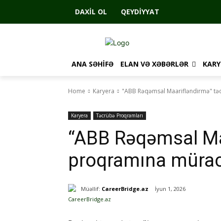
DAXIL OL
QEYDIYYAT
ANA SƏHIFƏ
ELAN VƏ XƏBƏRLƏR
KARY
Home
Karyera
"ABB Rəqəmsal Maarifləndirmə" təc
Karyera
Təcrübə Proqramları
“ABB Rəqəmsal Ma
proqramına müraci
Müəllif:
CareerBridge.az
İyun 1, 2026