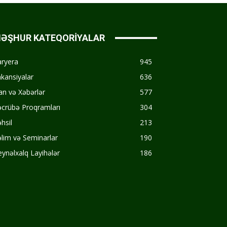
ƏŞHUR KATEQORİYALAR
aryera
945
kansiyalar
636
an və Xəbərlər
577
crübə Proqramları
304
hsil
213
lim və Seminarlar
190
ynəlxalq Layihələr
186