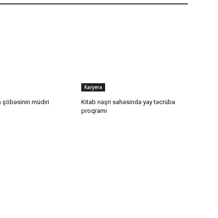
Karyera
 şöbəsinin müdiri
Kitab nəşri sahəsində yay təcrübə
proqramı