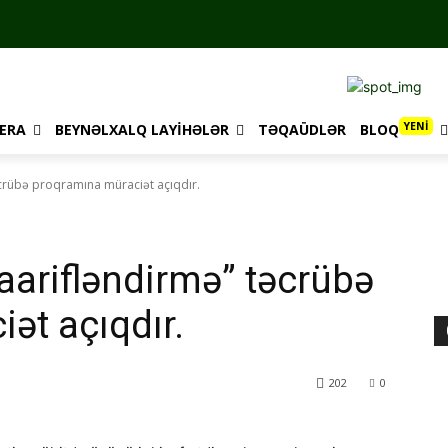
YENİ
ERA
BEYNƏLXALQ LAYIHƏLƏR
TƏQAÜDLƏR
BLOQ
rübə proqramına müraciət açıqdır.
arifləndirmə” təcrübə
ət açıqdır.
202
0