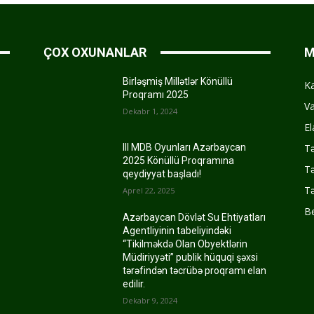
ÇOX OXUNANLAR
M
Birləşmiş Millətlər Könüllü
K
Proqramı 2025
Va
Dekabr 1, 2024
El
Tə
III MDB Oyunları Azərbaycan
2025 Könüllü Proqramına
Tə
qeydiyyat başladı!
Tə
Aprel 22, 2025
Be
Azərbaycan Dövlət Su Ehtiyatları
Agentliyinin tabeliyindəki
“Tikilməkdə Olan Obyektlərin
Müdiriyyəti” publik hüquqi şəxsi
tərəfindən təcrübə proqramı elan
edilir.
Dekabr 9, 2024