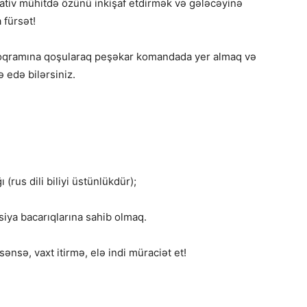
tiv mühitdə özünü inkişaf etdirmək və gələcəyinə
 fürsət!
oqramına qoşularaq peşəkar komandada yer almaq və
 edə bilərsiniz.
(rus dili biliyi üstünlükdür);
iya bacarıqlarına sahib olmaq.
ənsə, vaxt itirmə, elə indi müraciət et!