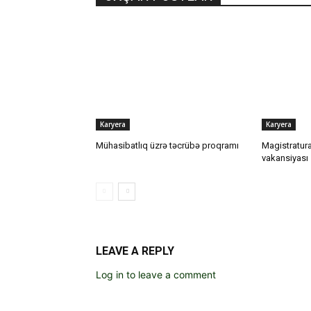
Karyera
Karyera
Mühasibatlıq üzrə təcrübə proqramı
Magistratura
vakansiyası
LEAVE A REPLY
Log in to leave a comment