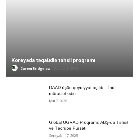
Koreyada təqaüdlə təhsil proqramı
CareerBridge.az
-
Avqust 5, 2026
DAAD üçün qeydiyyat açılıb – İndi
müraciət edin
İyul 7, 2026
Global UGRAD Proqramı: ABŞ-da Təhsil
və Təcrübə Fürsəti
Sentyabr 17, 2025