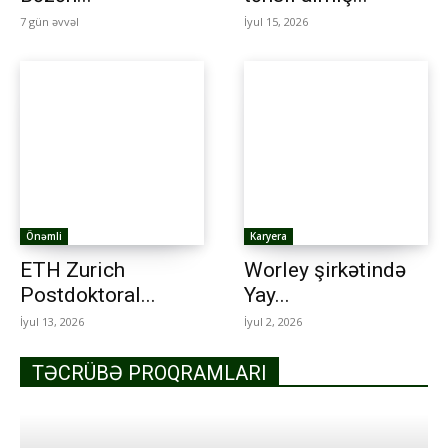
7 gün əvvəl
İyul 15, 2026
Önəmli
Karyera
ETH Zurich
Worley şirkətində
Postdoktoral...
Yay...
İyul 13, 2026
İyul 2, 2026
TƏCRÜBƏ PROQRAMLARI