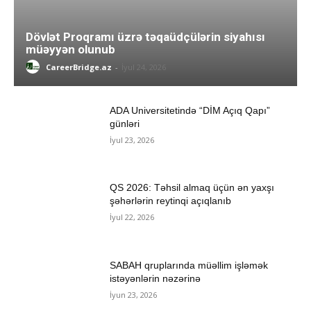
Dövlət Proqramı üzrə təqaüdçülərin siyahısı
müəyyən olunub
CareerBridge.az
-
İyul 24, 2026
ADA Universitetində “DİM Açıq Qapı”
günləri
İyul 23, 2026
QS 2026: Təhsil almaq üçün ən yaxşı
şəhərlərin reytinqi açıqlanıb
İyul 22, 2026
SABAH qruplarında müəllim işləmək
istəyənlərin nəzərinə
İyun 23, 2026