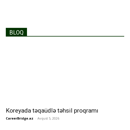
BLOQ
Koreyada təqaüdlə təhsil proqramı
CareerBridge.az
-
Avqust 5, 2026