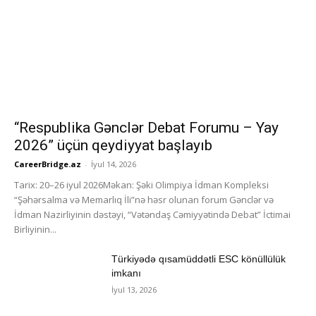
“Respublika Gənclər Debat Forumu – Yay
2026” üçün qeydiyyat başlayıb
CareerBridge.az
-
İyul 14, 2026
Tarix: 20–26 iyul 2026Məkan: Şəki Olimpiya İdman Kompleksi
“Şəhərsalma və Memarlıq İli”nə həsr olunan forum Gənclər və
İdman Nazirliyinin dəstəyi, “Vətəndaş Cəmiyyətində Debat” İctimai
Birliyinin...
Türkiyədə qısamüddətli ESC könüllülük
imkanı
İyul 13, 2026