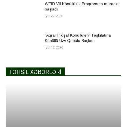
WFID VII Könüllülük Proqramına müraciət
başladı
İyul 27, 2026
“Aqrar İnkişaf Könüllüləri” Təşkilatına
Könüllü Üzv Qəbulu Başladı
İyul 17, 2026
TƏHSIL XƏBƏRLƏRI