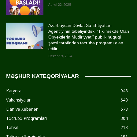
Aprel 22, 2025
Azərbaycan Dövlət Su Ehtiyatları
Agentliyinin tabeliyindəki “Tikilməkdə Olan
Obyektlərin Müdiriyyəti” publik hüquqi
şəxsi tərəfindən təcrübə proqramı elan
edilir.
Dekabr 9, 2024
MƏŞHUR KATEQORİYALAR
Karyera
948
Vakansiyalar
640
Elan və Xəbərlər
578
Təcrübə Proqramları
304
Təhsil
213
Təlim və Seminarlar
191