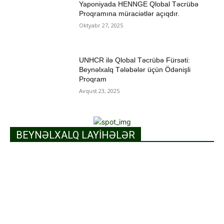
Yaponiyada HENNGE Qlobal Təcrübə
Proqramına müraciətlər açıqdır.
Oktyabr 27, 2025
UNHCR ilə Qlobal Təcrübə Fürsəti:
Beynəlxalq Tələbələr üçün Ödənişli
Proqram
Avqust 23, 2025
BEYNƏLXALQ LAYİHƏLƏR