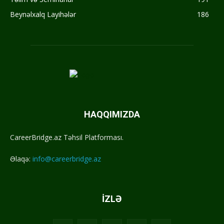
Beynəlxalq Layihələr
186
HAQQIMIZDA
CareerBridge.az Təhsil Platforması.
Əlaqə:
info@careerbridge.az
İZLƏ