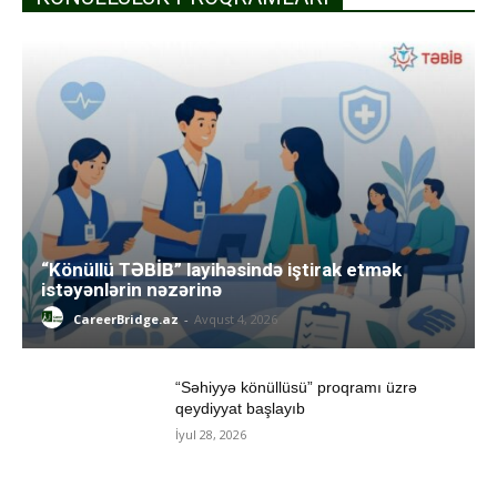
“Könüllü TƏBİB” layihəsində iştirak etmək
istəyənlərin nəzərinə
CareerBridge.az
-
Avqust 4, 2026
“Səhiyyə könüllüsü” proqramı üzrə
qeydiyyat başlayıb
İyul 28, 2026