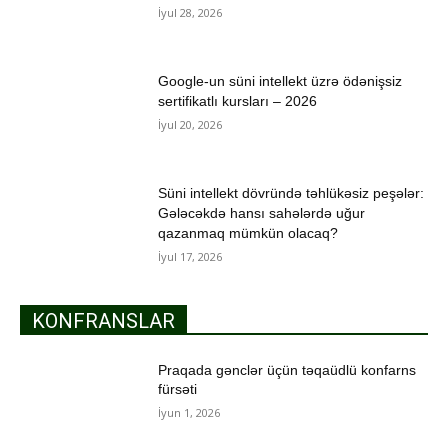
İyul 28, 2026
Google-un süni intellekt üzrə ödənişsiz
sertifikatlı kursları – 2026
İyul 20, 2026
Süni intellekt dövründə təhlükəsiz peşələr:
Gələcəkdə hansı sahələrdə uğur
qazanmaq mümkün olacaq?
İyul 17, 2026
KONFRANSLAR
Praqada gənclər üçün təqaüdlü konfarns
fürsəti
İyun 1, 2026