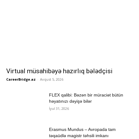
Virtual müsahibəyə hazırlıq bələdçisi
CareerBridge.az
-
Avqust 5, 2026
FLEX qalibi: Bəzən bir müraciət bütün
həyatınızı dəyişə bilər
İyul 31, 2026
Erasmus Mundus – Avropada tam
təqaüdlə magistr təhsili imkanı