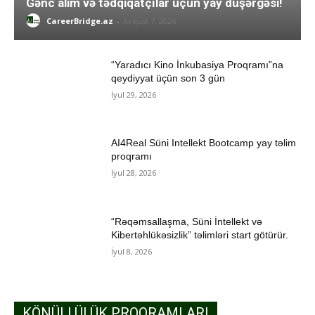
Gənc alim və tədqiqatçılar üçün yay düşərgəsi!
CareerBridge.az
-
Avqust 7, 2026
“Yaradıcı Kino İnkubasiya Proqramı”na
qeydiyyat üçün son 3 gün
İyul 29, 2026
AI4Real Süni Intellekt Bootcamp yay təlim
proqramı
İyul 28, 2026
“Rəqəmsallaşma, Süni İntellekt və
Kibertəhlükəsizlik” təlimləri start götürür.
İyul 8, 2026
KÖNÜLLÜLÜK PROQRAMLARI