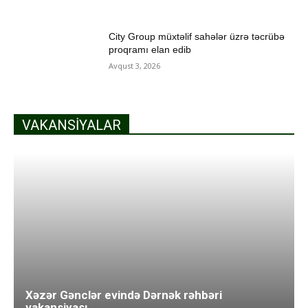
City Group müxtəlif sahələr üzrə təcrübə
proqramı elan edib
Avqust 3, 2026
VAKANSIYALAR
Xəzər Gənclər evində Dərnək rəhbəri
vakansiyası