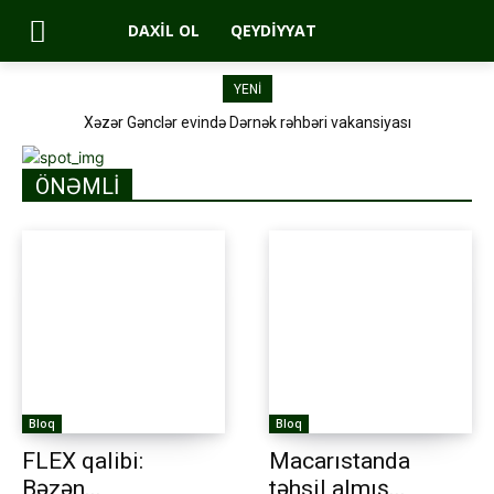
DAXIL OL
QEYDIYYAT
YENİ
Xəzər Gənclər evində Dərnək rəhbəri vakansiyası
ÖNƏMLİ
Bloq
Bloq
FLEX qalibi:
Macarıstanda
Bəzən...
təhsil almış...