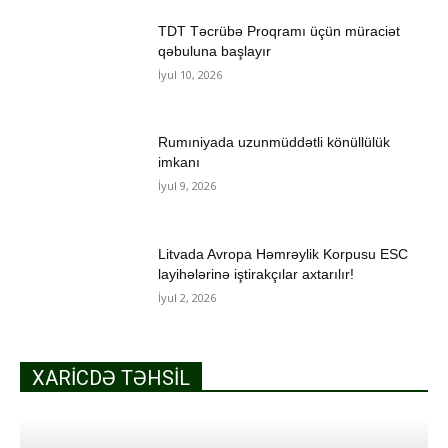
TDT Təcrübə Proqramı üçün müraciət
qəbuluna başlayır
İyul 10, 2026
Rumıniyada uzunmüddətli könüllülük
imkanı
İyul 9, 2026
Litvada Avropa Həmrəylik Korpusu ESC
layihələrinə iştirakçılar axtarılır!
İyul 2, 2026
XARICDƏ TƏHSIL