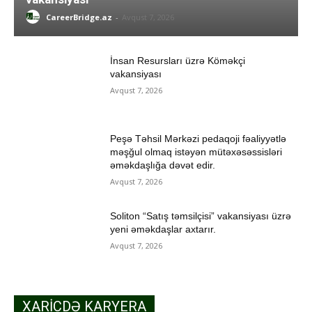
CareerBridge.az
-
Avqust 7, 2026
İnsan Resursları üzrə Köməkçi
vakansiyası
Avqust 7, 2026
Peşə Təhsil Mərkəzi pedaqoji fəaliyyətlə
məşğul olmaq istəyən mütəxəsəssisləri
əməkdaşlığa dəvət edir.
Avqust 7, 2026
Soliton “Satış təmsilçisi” vakansiyası üzrə
yeni əməkdaşlar axtarır.
Avqust 7, 2026
XARICDƏ KARYERA