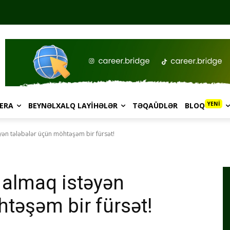
YENİ
ERA
BEYNƏLXALQ LAYIHƏLƏR
TƏQAÜDLƏR
BLOQ
yən tələbələr üçün möhtəşəm bir fürsət!
 almaq istəyən
htəşəm bir fürsət!