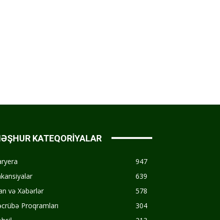
ƏŞHUR KATEQORİYALAR
aryera
947
kansiyalar
639
an və Xəbərlər
578
crübə Proqramları
304