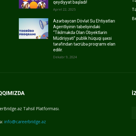
Tə
qeydiyyat başladı!
Tə
Aprel 22, 2025
Be
Azərbaycan Dövlət Su Ehtiyatları
Agentliyinin tabeliyindəki
“Tikilməkdə Olan Obyektlərin
Müdiriyyəti” publik hüquqi şəxsi
tərəfindən təcrübə proqramı elan
edilir.
Dekabr 9, 2024
QQIMIZDA
İ
erBridge.az Təhsil Platforması.
ə:
info@careerbridge.az