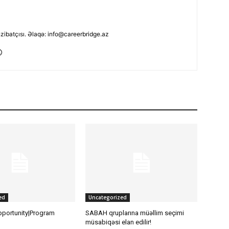
nzibatçısı. Əlaqə: info@careerbridge.az
ed
Uncategorized
pportunity|Program
SABAH qruplarına müəllim seçimi
müsabiqəsi elan edilir!