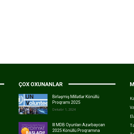
ÇOX OXUNANLAR
M
Birləşmiş Millətlər Könüllü
K
Proqramı 2025
Va
Dekabr 1, 2024
El
Tə
III MDB Oyunları Azərbaycan
2025 Könüllü Proqramına