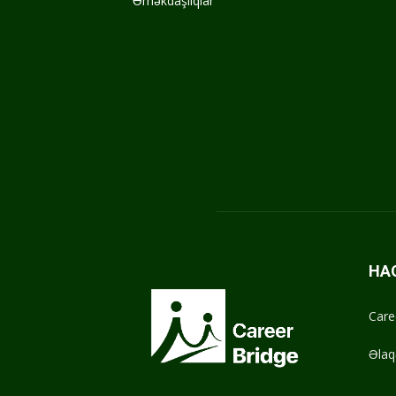
Əməkdaşlıqlar
HA
Care
Əlaq