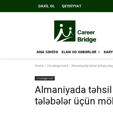
DAXIL OL
QEYDIYYAT
ANA SƏHIFƏ
ELAN VƏ XƏBƏRLƏR
KARY
Home
Uncategorized
Almaniyada təhsil almaq istə
Uncategorized
Almaniyada təhsil
tələbələr üçün mö