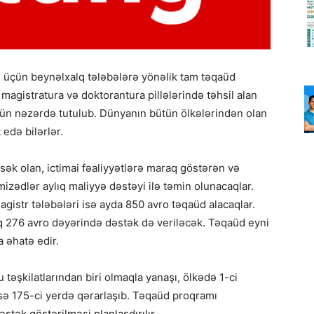
li üçün beynəlxalq tələbələrə yönəlik tam təqaüd
magistratura və doktorantura pillələrində təhsil alan
üçün nəzərdə tutulub. Dünyanın bütün ölkələrindən olan
edə bilərlər.
ək olan, ictimai fəaliyyətlərə maraq göstərən və
mizədlər aylıq maliyyə dəstəyi ilə təmin olunacaqlar.
agistr tələbələri isə ayda 850 avro təqaüd alacaqlar.
aq 276 avro dəyərində dəstək də veriləcək. Təqaüd eyni
 əhatə edir.
 təşkilatlarından biri olmaqla yanaşı, ölkədə 1-ci
isə 175-ci yerdə qərarlaşıb. Təqaüd proqramı
tək göstərilməsi planlaşdırılır.