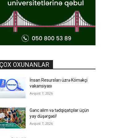
ÇOX OXUNANLAR
İnsan Resursları üzrə Köməkçi
vakansiyası
Avqust 7, 2026
Gənc alim və tədqiqatçılar üçün
yay düşərgəsi!
Avqust 7, 2026