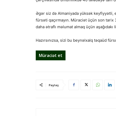
Əgər siz də Almaniyada yüksək keyfiyyətli, 
fürsəti qaçırmayın. Müraciət üçün son tari
daha ətraflı məlumat almaq üçün aşağıdakı li
Hazırsınızsa, sizi bu beynəlxalq təqaüd für
Müraciət et
Paylaş