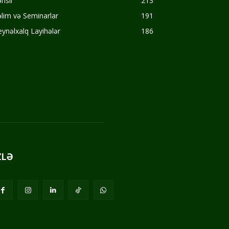
hsil
213
lim və Seminarlar
191
ynəlxalq Layihələr
186
ZLƏ