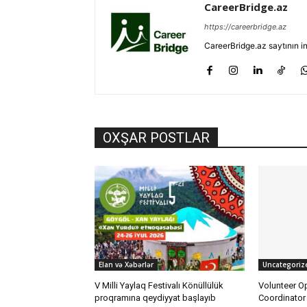
CareerBridge.az
https://careerbridge.az
CareerBridge.az saytının i
OXŞAR POSTLAR
Elan və Xəbərlər
Uncategoriz
V Milli Yaylaq Festivalı Könüllülük
Volunteer O
proqramına qeydiyyat başlayıb
Coordinator