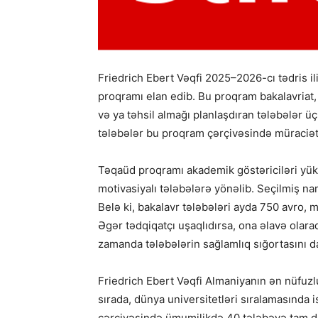
Friedrich Ebert Vəqfi 2025–2026-cı tədris i
proqramı elan edib. Bu proqram bakalavriat, 
və ya təhsil almağı planlaşdıran tələbələr 
tələbələr bu proqram çərçivəsində müraciət 
Təqaüd proqramı akademik göstəriciləri yüks
motivasiyalı tələbələrə yönəlib. Seçilmiş na
Belə ki, bakalavr tələbələri ayda 750 avro, m
Əgər tədqiqatçı uşaqlıdırsa, ona əlavə olar
zamanda tələbələrin sağlamlıq sığortasını da
Friedrich Ebert Vəqfi Almaniyanın ən nüfuzlu
sırada, dünya universitetləri sıralamasında 
çərçivəsində ümumilikdə 40 tələbəyə tam dəs