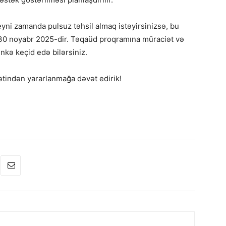
eyni zamanda pulsuz təhsil almaq istəyirsinizsə, bu
x 30 noyabr 2025-dir. Təqaüd proqramına müraciət və
nkə keçid edə bilərsiniz.
sətindən yararlanmağa dəvət edirik!