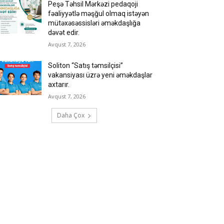
Peşə Təhsil Mərkəzi pedaqoji
fəaliyyətlə məşğul olmaq istəyən
mütəxəsəssisləri əməkdaşlığa
dəvət edir.
Avqust 7, 2026
Soliton “Satış təmsilçisi”
vakansiyası üzrə yeni əməkdaşlar
axtarır.
Avqust 7, 2026
Daha Çox