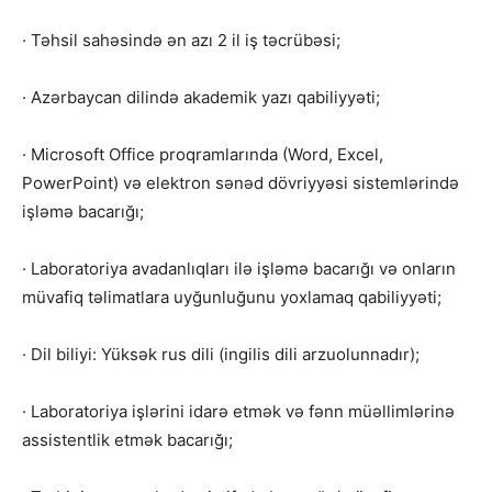
· Təhsil sahəsində ən azı 2 il iş təcrübəsi;
· Azərbaycan dilində akademik yazı qabiliyyəti;
· Microsoft Office proqramlarında (Word, Excel,
PowerPoint) və elektron sənəd dövriyyəsi sistemlərində
işləmə bacarığı;
· Laboratoriya avadanlıqları ilə işləmə bacarığı və onların
müvafiq təlimatlara uyğunluğunu yoxlamaq qabiliyyəti;
· Dil biliyi: Yüksək rus dili (ingilis dili arzuolunnadır);
· Laboratoriya işlərini idarə etmək və fənn müəllimlərinə
assistentlik etmək bacarığı;