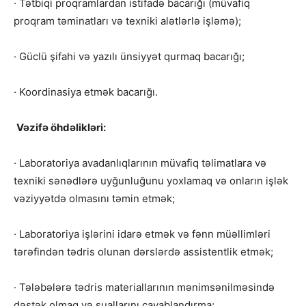
· Tətbiqi proqramlardan istifadə bacarığı (müvafiq
proqram təminatları və texniki alətlərlə işləmə);
· Güclü şifahi və yazılı ünsiyyət qurmaq bacarığı;
· Koordinasiya etmək bacarığı.
Vəzifə öhdəlikləri:
· Laboratoriya avadanlıqlarının müvafiq təlimatlara və
texniki sənədlərə uyğunluğunu yoxlamaq və onların işlək
vəziyyətdə olmasını təmin etmək;
· Laboratoriya işlərini idarə etmək və fənn müəllimləri
tərəfindən tədris olunan dərslərdə assistentlik etmək;
· Tələbələrə tədris materiallarının mənimsənilməsində
dəstək olmaq və suallarını cavablandırma;