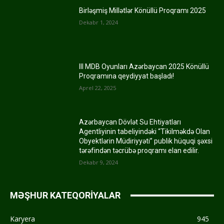
Birləşmiş Millətlər Könüllü Proqramı 2025
Dekabr 1, 2024
III MDB Oyunları Azərbaycan 2025 Könüllü
Proqramına qeydiyyat başladı!
Aprel 22, 2025
Azərbaycan Dövlət Su Ehtiyatları
Agentliyinin tabeliyindəki “Tikilməkdə Olan
Obyektlərin Müdiriyyəti” publik hüquqi şəxsi
tərəfindən təcrübə proqramı elan edilir.
Dekabr 9, 2024
MƏŞHUR KATEQORİYALAR
Karyera
945