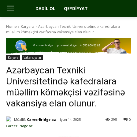
DAXIL OL
QEYDIYYAT
Home
Karyera
Azərbaycan Texniki Universitetində kafedralara
müəllim köməkçisi vəzifəsinə vakansiya elan olunur.
Karyera
Vakansiyalar
Azərbaycan Texniki
Universitetində kafedralara
müəllim köməkçisi vəzifəsinə
vakansiya elan olunur.
Müəllif:
CareerBridge.az
İyun 14, 2025
295
0