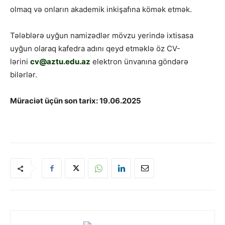
olmaq və onların akademik inkişafına kömək etmək.
Tələblərə uyğun namizədlər mövzu yerində ixtisasa
uyğun olaraq kafedra adını qeyd etməklə öz CV-
lərini
cv@aztu.edu.az
elektron ünvanına göndərə
bilərlər.
Müraciət üçün son tarix: 19.06.2025