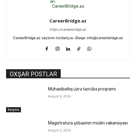
CareerBridge.az
https://careerbridge.az
CareerBridge.az saytının inzibatçısı. Əlaqə: info@careerbridge.az
OXŞAR POSTLAR
Mühasibatlıq üzrə təcrübə proqramı
Avqust 6, 2026
Karyera
Magistratura şöbəsinin müdiri vakansiyası
Avqust 5, 2026