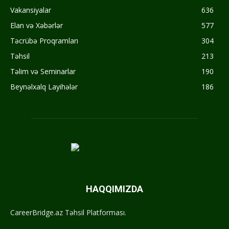
Vakansiyalar
636
Elan və Xəbərlər
577
Təcrübə Proqramları
304
Təhsil
213
Təlim və Seminarlar
190
Beynəlxalq Layihələr
186
HAQQIMIZDA
CareerBridge.az Təhsil Platforması.