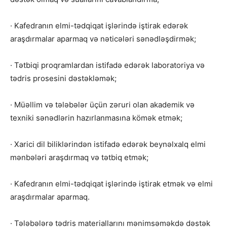
· Kafedranın elmi-tədqiqat işlərində iştirak edərək
araşdırmalar aparmaq və nəticələri sənədləşdirmək;
· Tətbiqi proqramlardan istifadə edərək laboratoriya və
tədris prosesini dəstəkləmək;
· Müəllim və tələbələr üçün zəruri olan akademik və
texniki sənədlərin hazırlanmasına kömək etmək;
· Xarici dil biliklərindən istifadə edərək beynəlxalq elmi
mənbələri araşdırmaq və tətbiq etmək;
· Kafedranın elmi-tədqiqat işlərində iştirak etmək və elmi
araşdırmalar aparmaq.
· Tələbələrə tədris materiallarını mənimsəməkdə dəstək