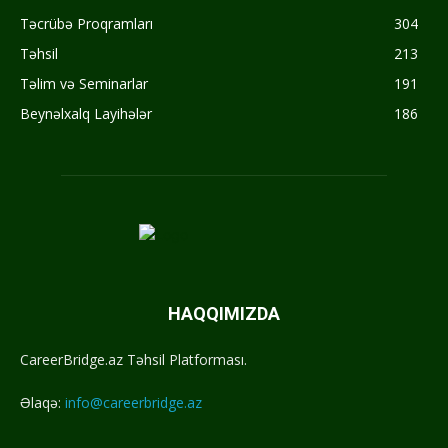
Təcrübə Proqramları
304
Təhsil
213
Təlim və Seminarlar
191
Beynəlxalq Layihələr
186
HAQQIMIZDA
CareerBridge.az Təhsil Platforması.
Əlaqə:
info@careerbridge.az