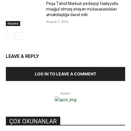
Peşə Təhsil Mərkəzi pedaqoji fəaliyyətlə
məşğul olmaq istəyən mütəxəsəssisləri
əməkdaşlığa dəvət edir.
Avqust 7, 2026
Karyera
LEAVE A REPLY
LOG IN TO LEAVE A COMMENT
Reklam
ÇOX OXUNANLAR