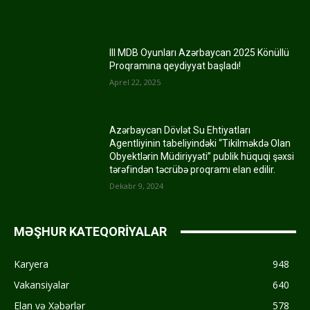
III MDB Oyunları Azərbaycan 2025 Könüllü
Proqramına qeydiyyat başladı!
Aprel 22, 2025
Azərbaycan Dövlət Su Ehtiyatları
Agentliyinin tabeliyindəki “Tikilməkdə Olan
Obyektlərin Müdiriyyəti” publik hüquqi şəxsi
tərəfindən təcrübə proqramı elan edilir.
Dekabr 9, 2024
MƏŞHUR KATEQORİYALAR
Karyera
948
Vakansiyalar
640
Elan və Xəbərlər
578