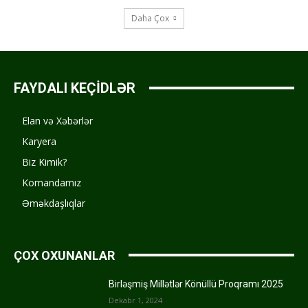
Daha Çox
FAYDALI KEÇİDLƏR
Elan və Xəbərlər
Karyera
Biz Kimik?
Komandamız
Əməkdaşlıqlar
ÇOX OXUNANLAR
Birləşmiş Millətlər Könüllü Proqramı 2025
Dekabr 1, 2024