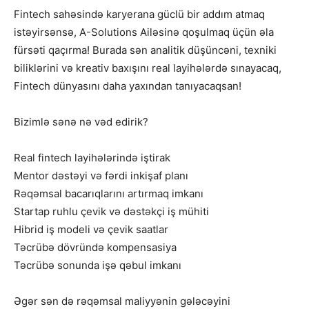
Finteсh sahəsində karyerana güclü bir addım atmaq
istəyirsənsə, A-Solutions Ailəsinə qoşulmaq üçün əla
fürsəti qaçırma! Burada sən analitik düşüncəni, texniki
biliklərini və kreativ baxışını real layihələrdə sınayacaq,
Fintech dünyasını daha yaxından tanıyacaqsan!
Bizimlə sənə nə vəd edirik?
Real fintech layihələrində iştirak
Mentor dəstəyi və fərdi inkişaf planı
Rəqəmsal bacarıqlarını artırmaq imkanı
Startap ruhlu çevik və dəstəkçi iş mühiti
Hibrid iş modeli və çevik saatlar
Təcrübə dövründə kompensasiya
Təcrübə sonunda işə qəbul imkanı
Əgər sən də rəqəmsal maliyyənin gələcəyini