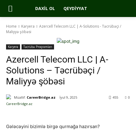
DAXIL OL
QEYDIYYAT
Home
Karyera
Azercell Telecom LLC | A-Solutions - Təcrübəçi /
Maliyyə şöbəsi
Karyera
Təcrübə Proqramları
Azercell Telecom LLC | A-
Solutions – Təcrübəçi /
Maliyyə şöbəsi
Müəllif:
CareerBridge.az
İyul 9, 2025
455
0
Gələcəyini bizimlə birgə qurmağa hazırsan?