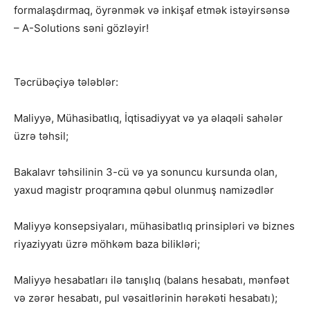
formalaşdırmaq, öyrənmək və inkişaf etmək istəyirsənsə
– A-Solutions səni gözləyir!
Təcrübəçiyə tələblər:
Maliyyə, Mühasibatlıq, İqtisadiyyat və ya əlaqəli sahələr
üzrə təhsil;
Bakalavr təhsilinin 3-cü və ya sonuncu kursunda olan,
yaxud magistr proqramına qəbul olunmuş namizədlər
Maliyyə konsepsiyaları, mühasibatlıq prinsipləri və biznes
riyaziyyatı üzrə möhkəm baza bilikləri;
Maliyyə hesabatları ilə tanışlıq (balans hesabatı, mənfəət
və zərər hesabatı, pul vəsaitlərinin hərəkəti hesabatı);