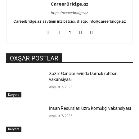
CareerBridge.az
https://careerbridge.az
CareerBridge.az saytının inzibatçısı. Əlaqə: info@careerbridge.az
OXŞAR POSTLAR
Xəzər Gənclər evində Dərnək rəhbəri
vakansiyası
Avqust 7, 2026
Karyera
İnsan Resursları üzrə Köməkçi vakansiyası
Avqust 7, 2026
Karyera