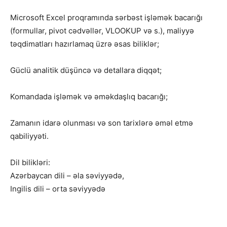
Microsoft Excel proqramında sərbəst işləmək bacarığı
(formullar, pivot cədvəllər, VLOOKUP və s.), maliyyə
təqdimatları hazırlamaq üzrə əsas biliklər;
Güclü analitik düşüncə və detallara diqqət;
Komandada işləmək və əməkdaşlıq bacarığı;
Zamanın idarə olunması və son tarixlərə əməl etmə
qabiliyyəti.
Dil bilikləri:
Azərbaycan dili – əla səviyyədə,
Ingilis dili – orta səviyyədə