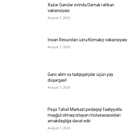
Xəzər Gənclər evində Dərnək rəhbəri
vakansiyası
Avqust 7, 2026
İnsan Resursları üzrə Köməkçi vakansiyası
Avqust 7, 2026
Gənc alim və tədqiqatçılar üçün yay
düşərgəsi!
Avqust 7, 2026
Peşə Təhsil Mərkəzi pedaqoji fəaliyyətlə
məşğul olmaq istəyən mütəxəsəssisləri
əməkdaşlığa dəvət edir.
Avqust 7, 2026