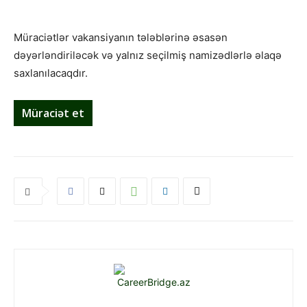
Müraciətlər vakansiyanın tələblərinə əsasən
dəyərləndiriləcək və yalnız seçilmiş namizədlərlə əlaqə
saxlanılacaqdır.
Müraciət et