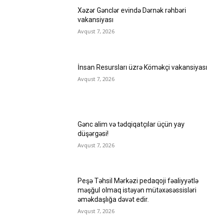
Xəzər Gənclər evində Dərnək rəhbəri
vakansiyası
Avqust 7, 2026
İnsan Resursları üzrə Köməkçi vakansiyası
Avqust 7, 2026
Gənc alim və tədqiqatçılar üçün yay
düşərgəsi!
Avqust 7, 2026
Peşə Təhsil Mərkəzi pedaqoji fəaliyyətlə
məşğul olmaq istəyən mütəxəsəssisləri
əməkdaşlığa dəvət edir.
Avqust 7, 2026