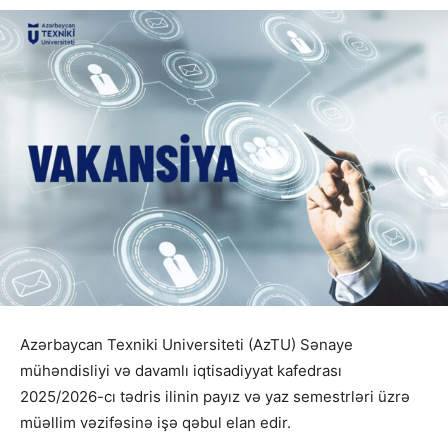
Azərbaycan Texniki Universiteti (AzTU) Sənaye
mühəndisliyi və davamlı iqtisadiyyat kafedrası
2025/2026-cı tədris ilinin payız və yaz semestrləri üzrə
müəllim vəzifəsinə işə qəbul elan edir.