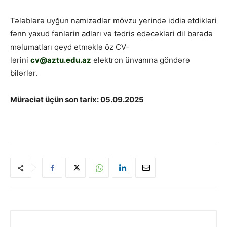
Tələblərə uyğun namizədlər mövzu yerində iddia etdikləri
fənn yaxud fənlərin adları və tədris edəcəkləri dil barədə
məlumatları qeyd etməklə öz CV-
lərini
cv@aztu.edu.az
elektron ünvanına göndərə
bilərlər.
Müraciət üçün son tarix: 05.09.2025