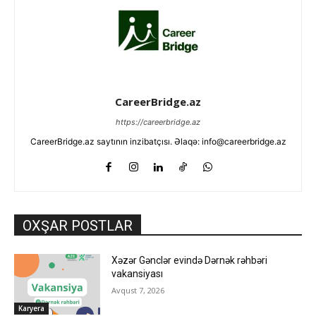
CareerBridge.az
https://careerbridge.az
CareerBridge.az saytının inzibatçısı. Əlaqə: info@careerbridge.az
OXŞAR POSTLAR
Xəzər Gənclər evində Dərnək rəhbəri
vakansiyası
Avqust 7, 2026
Karyera