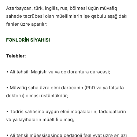
Azərbaycan, türk, ingilis, rus, bölməsi üçün müvafiq
sahədə təcrübəsi olan müəllimlərin işə qəbulu aşağıdakı
fənlər üzrə aparılır:
FƏNLƏRİN SİYAHISI
Tələblər:
• Ali təhsil: Magistr və ya doktorantura dərəcəsi;
• Müvafiq sahə üzrə elmi dərəcənin (PhD və ya fəlsəfə
doktoru) olması üstünlükdür;
• Tədris sahəsinə uyğun elmi məqalələrin, tədqiqatların
və ya layihələrin müəllifi olmaq;
• Ali təhsil müəssisəsində pedaqoji fəaliyyət üzrə ən azı