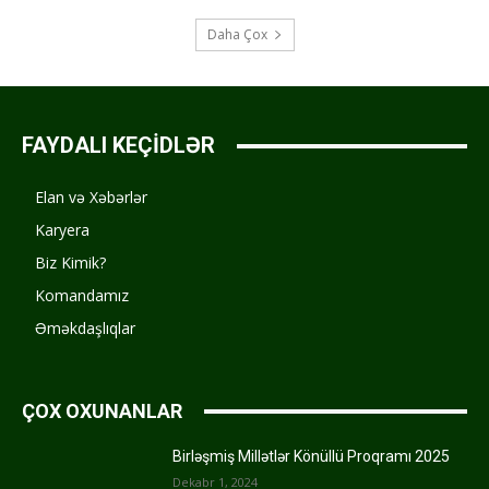
Daha Çox
FAYDALI KEÇİDLƏR
Elan və Xəbərlər
Karyera
Biz Kimik?
Komandamız
Əməkdaşlıqlar
ÇOX OXUNANLAR
Birləşmiş Millətlər Könüllü Proqramı 2025
Dekabr 1, 2024