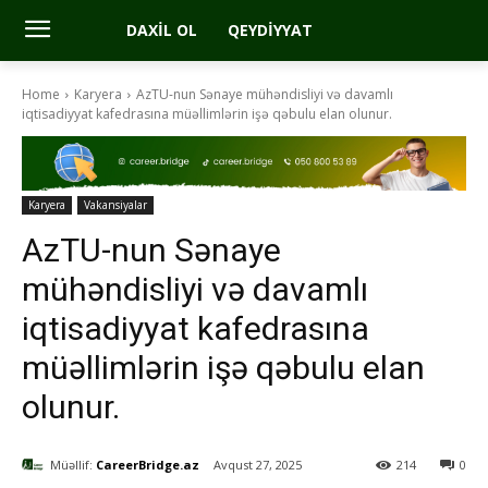
DAXIL OL
QEYDIYYAT
Home
Karyera
AzTU-nun Sənaye mühəndisliyi və davamlı
iqtisadiyyat kafedrasına müəllimlərin işə qəbulu elan olunur.
Karyera
Vakansiyalar
AzTU-nun Sənaye
mühəndisliyi və davamlı
iqtisadiyyat kafedrasına
müəllimlərin işə qəbulu elan
olunur.
Müəllif:
CareerBridge.az
Avqust 27, 2025
214
0