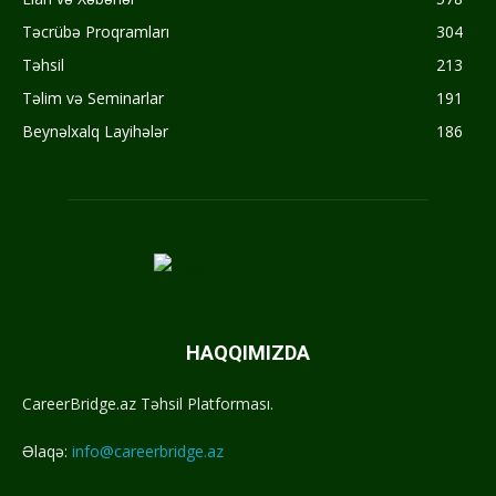
Təcrübə Proqramları
304
Təhsil
213
Təlim və Seminarlar
191
Beynəlxalq Layihələr
186
HAQQIMIZDA
CareerBridge.az Təhsil Platforması.
Əlaqə:
info@careerbridge.az