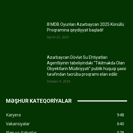
III MDB Oyunları Azərbaycan 2025 Könüllü
Proqramına qeydiyyat başladı!
Aprel 22, 2025
Azərbaycan Dövlət Su Ehtiyatları
Agentliyinin tabeliyindəki “Tikilməkdə Olan
Obyektlərin Müdiriyyəti” publik hüquqi şəxsi
tərəfindən təcrübə proqramı elan edilir.
Dekabr 9, 2024
MƏŞHUR KATEQORİYALAR
Karyera
948
Vakansiyalar
640
Elan və Xəbərlər
578