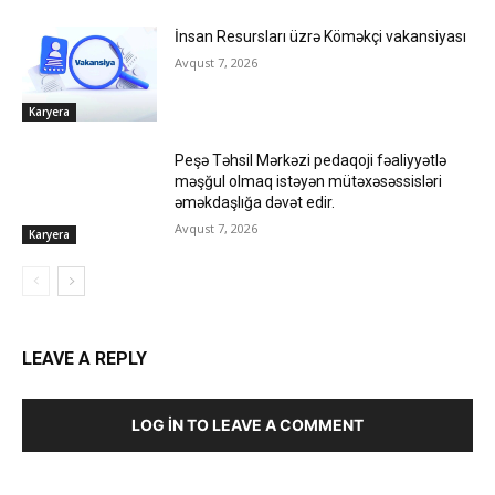
İnsan Resursları üzrə Köməkçi vakansiyası
Avqust 7, 2026
Karyera
Peşə Təhsil Mərkəzi pedaqoji fəaliyyətlə
məşğul olmaq istəyən mütəxəsəssisləri
əməkdaşlığa dəvət edir.
Avqust 7, 2026
Karyera
LEAVE A REPLY
LOG IN TO LEAVE A COMMENT