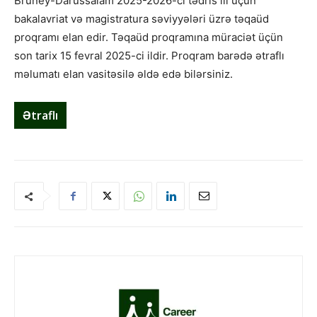
Bruney-Darüssalam 2025-2026-cı tədris ili üçün
bakalavriat və magistratura səviyyələri üzrə təqaüd
proqramı elan edir. Təqaüd proqramına müraciət üçün
son tarix 15 fevral 2025-ci ildir. Proqram barədə ətraflı
məlumatı elan vasitəsilə əldə edə bilərsiniz.
Ətraflı