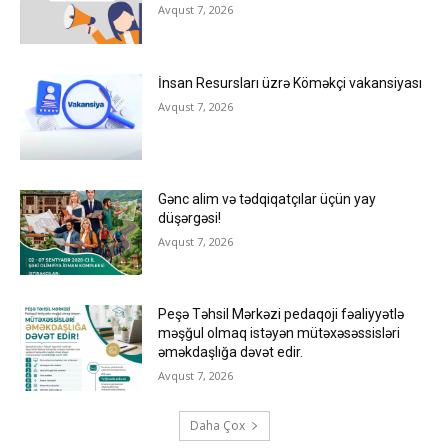
Avqust 7, 2026
İnsan Resursları üzrə Köməkçi vakansiyası
Avqust 7, 2026
Gənc alim və tədqiqatçılar üçün yay
düşərgəsi!
Avqust 7, 2026
Peşə Təhsil Mərkəzi pedaqoji fəaliyyətlə
məşğul olmaq istəyən mütəxəsəssisləri
əməkdaşlığa dəvət edir.
Avqust 7, 2026
Daha Çox