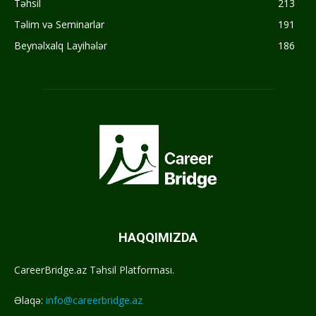
Təhsil
213
Təlim və Seminarlar
191
Beynəlxalq Layihələr
186
HAQQIMIZDA
CareerBridge.az Təhsil Platforması.
Əlaqə:
info@careerbridge.az