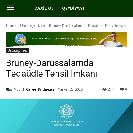
DAXIL OL
QEYDIYYAT
Home
Uncategorized
Bruney-Darüssalamda Təqaüdlə Təhsil İmkanı
Uncategorized
Bruney-Darüssalamda
Təqaüdlə Təhsil İmkanı
Müəllif:
CareerBridge.az
Yanvar 28, 2025
244
0