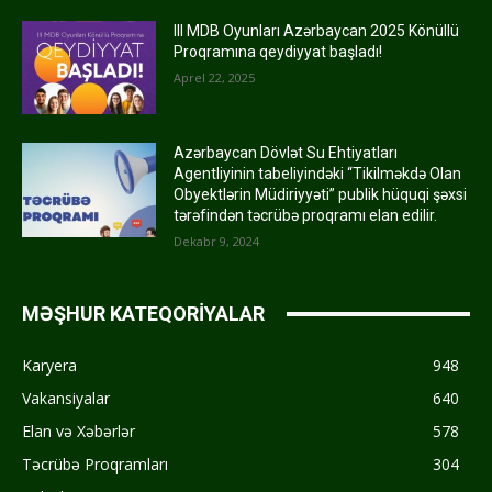
III MDB Oyunları Azərbaycan 2025 Könüllü
Proqramına qeydiyyat başladı!
Aprel 22, 2025
Azərbaycan Dövlət Su Ehtiyatları
Agentliyinin tabeliyindəki “Tikilməkdə Olan
Obyektlərin Müdiriyyəti” publik hüquqi şəxsi
tərəfindən təcrübə proqramı elan edilir.
Dekabr 9, 2024
MƏŞHUR KATEQORİYALAR
Karyera
948
Vakansiyalar
640
Elan və Xəbərlər
578
Təcrübə Proqramları
304