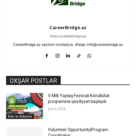
CareerBridge.az
https://careerbridge.az
CareerBridge.az saytının inzibatçısı. Əlaqə: info@careerbridge.az
OXŞAR POSTLAR
V Milli Yaylaq Festivalı Könüllülük
proqramına qeydiyyat başlayıb
İyul 6, 2026
Elan və Xəbərlər
Volunteer Opportunity|Program
Coordinator