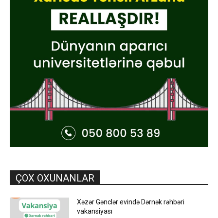
ÇOX OXUNANLAR
Xəzər Gənclər evində Dərnək rəhbəri
vakansiyası