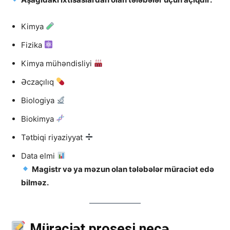
Kimya
Fizika
Kimya mühəndisliyi
Əczaçılıq
Biologiya
Biokimya
Tətbiqi riyaziyyat
Data elmi
Magistr və ya məzun olan tələbələr müraciət edə
bilməz.
Müraciət prosesi necə