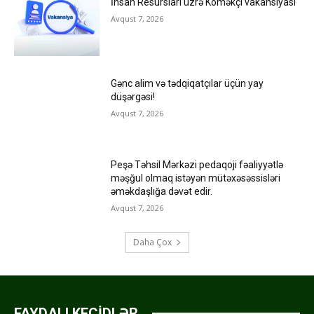
İnsan Resursları üzrə Köməkçi vakansiyası
Avqust 7, 2026
Gənc alim və tədqiqatçılar üçün yay
düşərgəsi!
Avqust 7, 2026
Peşə Təhsil Mərkəzi pedaqoji fəaliyyətlə
məşğul olmaq istəyən mütəxəsəssisləri
əməkdaşlığa dəvət edir.
Avqust 7, 2026
Daha Çox
FAYDALI KEÇİDLƏR