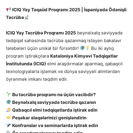
ICIQ Yay Təqaüd Proqramı 2025 | İspaniyada Ödənişli
Təcrübə
ICIQ Yay Təcrübə Proqramı 2025
beynəlxalq səviyyədə
tədqiqat sahəsində təcrübə qazanmaq istəyən bakalavr
tələbələri üçün unikal bir fürsətdir!
Bu iki aylıq
proqram iştirakçılara
Kataloniya Kimyəvi Tədqiqatlar
İnstitutunda (ICIQ)
elmi araşdırmalar aparmaq, qabaqcıl
texnologiyalarla işləmək və dünya səviyyəli alimlərdən
öyrənmək imkanı təqdim edir.
Bu təcrübə proqramı nə üçün vacibdir?
Beynəlxalq səviyyədə təcrübə qazanın
Qabaqcıl elmi tədqiqatlarda iştirak edin
Peşəkar əlaqələrinizi genişləndirin
Konfranslar və seminarlarda iştirak edin