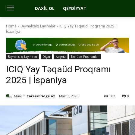
DAXIL OL
QEYDIYYAT
Home
Beynəlxalq Layihələr
ICIQ Yay Təqaüd Proqramı 2025 |
İspaniya
Beynəlxalq Layihələr
Digər
Karyera
Təcrübə Proqramları
ICIQ Yay Təqaüd Proqramı
2025 | İspaniya
Müəllif:
CareerBridge.az
Mart 6, 2025
302
0