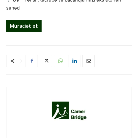
sənəd
Müraciət et