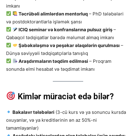
imkanı
Təcrübəli alimlərdən mentorluq
– PhD tələbələri
və postdoktorantlarla işləmək şansı
ICIQ seminar və konfranslarına pulsuz giriş
–
Qabaqcıl tədqiqatlar barədə məlumat almaq imkanı
Şəbəkələşmə və peşəkar əlaqələrin qurulması
–
Dünya səviyyəli tədqiqatçılarla tanışlıq
Araşdırmaların təqdim edilməsi
– Proqram
sonunda elmi hesabat və təqdimat imkanı
Kimlər müraciət edə bilər?
Bakalavr tələbələri
(3-cü kurs və ya sonuncu kursda
oxuyanlar, və ya kreditlərinin ən az 50%-ni
tamamlayanlar)
Aşağıdakı ixtisaslardan olan tələbələr üçün açıqdır: