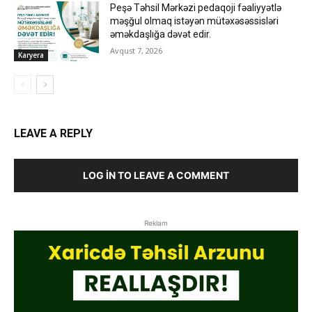
Peşə Təhsil Mərkəzi pedaqoji fəaliyyətlə
məşğul olmaq istəyən mütəxəsəssisləri
əməkdaşlığa dəvət edir.
Avqust 7, 2026
Karyera
LEAVE A REPLY
LOG IN TO LEAVE A COMMENT
Reklam