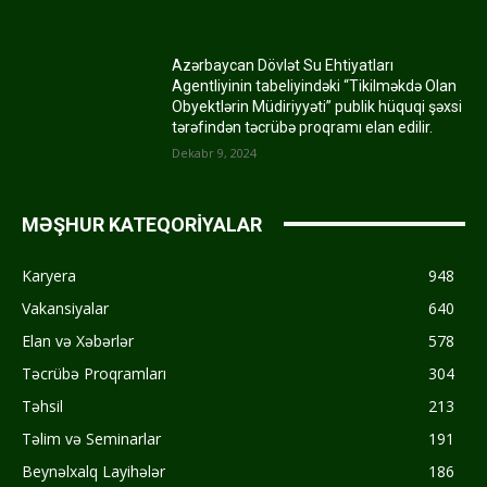
Azərbaycan Dövlət Su Ehtiyatları
Agentliyinin tabeliyindəki “Tikilməkdə Olan
Obyektlərin Müdiriyyəti” publik hüquqi şəxsi
tərəfindən təcrübə proqramı elan edilir.
Dekabr 9, 2024
MƏŞHUR KATEQORİYALAR
Karyera
948
Vakansiyalar
640
Elan və Xəbərlər
578
Təcrübə Proqramları
304
Təhsil
213
Təlim və Seminarlar
191
Beynəlxalq Layihələr
186