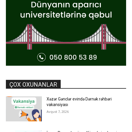
ÇOX OXUNANLAR
Xəzər Gənclər evində Dərnək rəhbəri
vakansiyası
Avqust 7, 2026