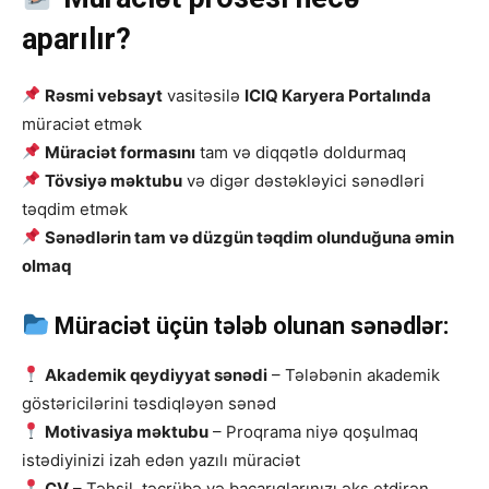
aparılır?
Rəsmi vebsayt
vasitəsilə
ICIQ Karyera Portalında
müraciət etmək
Müraciət formasını
tam və diqqətlə doldurmaq
Tövsiyə məktubu
və digər dəstəkləyici sənədləri
təqdim etmək
Sənədlərin tam və düzgün təqdim olunduğuna əmin
olmaq
Müraciət üçün tələb olunan sənədlər:
Akademik qeydiyyat sənədi
– Tələbənin akademik
göstəricilərini təsdiqləyən sənəd
Motivasiya məktubu
– Proqrama niyə qoşulmaq
istədiyinizi izah edən yazılı müraciət
CV
– Təhsil, təcrübə və bacarıqlarınızı əks etdirən