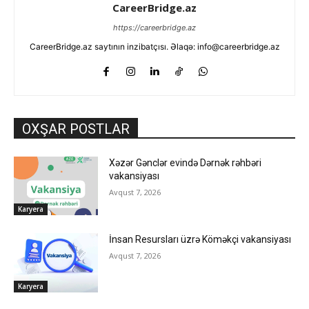
CareerBridge.az
https://careerbridge.az
CareerBridge.az saytının inzibatçısı. Əlaqə: info@careerbridge.az
OXŞAR POSTLAR
Xəzər Gənclər evində Dərnək rəhbəri
vakansiyası
Avqust 7, 2026
Karyera
İnsan Resursları üzrə Köməkçi vakansiyası
Avqust 7, 2026
Karyera