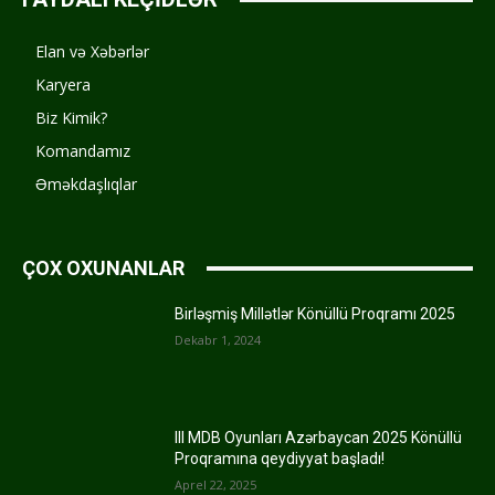
Elan və Xəbərlər
Karyera
Biz Kimik?
Komandamız
Əməkdaşlıqlar
ÇOX OXUNANLAR
Birləşmiş Millətlər Könüllü Proqramı 2025
Dekabr 1, 2024
III MDB Oyunları Azərbaycan 2025 Könüllü
Proqramına qeydiyyat başladı!
Aprel 22, 2025