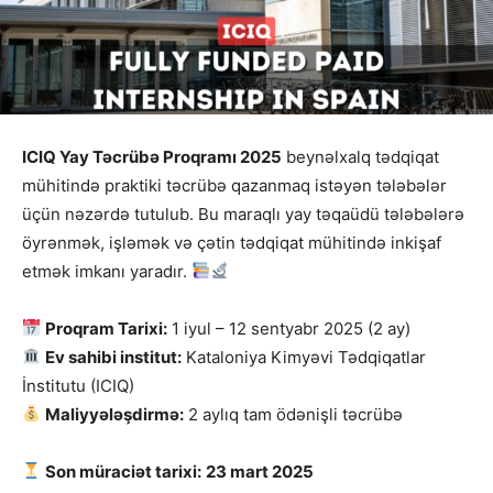
ICIQ Yay Təcrübə Proqramı 2025
beynəlxalq tədqiqat
mühitində praktiki təcrübə qazanmaq istəyən tələbələr
üçün nəzərdə tutulub. Bu maraqlı yay təqaüdü tələbələrə
öyrənmək, işləmək və çətin tədqiqat mühitində inkişaf
etmək imkanı yaradır.
Proqram Tarixi:
1 iyul – 12 sentyabr 2025 (2 ay)
Ev sahibi institut:
Kataloniya Kimyəvi Tədqiqatlar
İnstitutu (ICIQ)
Maliyyələşdirmə:
2 aylıq tam ödənişli təcrübə
Son müraciət tarixi:
23 mart 2025