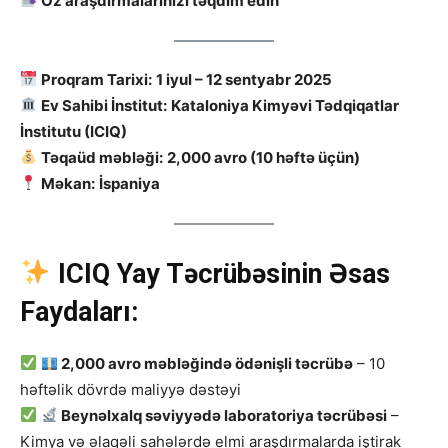
Öz araşdırmalarınızı təqdim edin
Proqram Tarixi:
1 iyul – 12 sentyabr 2025
Ev Sahibi İnstitut:
Kataloniya Kimyəvi Tədqiqatlar
İnstitutu (ICIQ)
Təqaüd məbləği:
2,000 avro (10 həftə üçün)
Məkan:
İspaniya
ICIQ Yay Təcrübəsinin Əsas
Faydaları:
2,000 avro məbləğində ödənişli təcrübə
– 10
həftəlik dövrdə maliyyə dəstəyi
Beynəlxalq səviyyədə laboratoriya təcrübəsi
–
Kimya və əlaqəli sahələrdə elmi araşdırmalarda iştirak