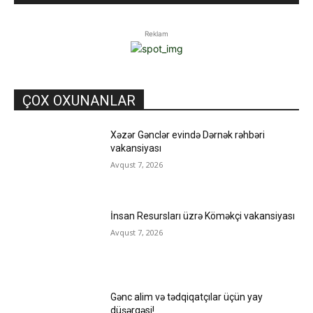
Reklam
ÇOX OXUNANLAR
Xəzər Gənclər evində Dərnək rəhbəri
vakansiyası
Avqust 7, 2026
İnsan Resursları üzrə Köməkçi vakansiyası
Avqust 7, 2026
Gənc alim və tədqiqatçılar üçün yay
düşərgəsi!