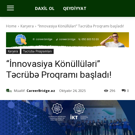
DAXIL OL
QEYDIYYAT
Home
Karyera
“İnnovasiya Könüllüləri” Təcrübə Proqramı başladı!
Karyera
Təcrübə Proqramları
“İnnovasiya Könüllüləri”
Təcrübə Proqramı başladı!
Müəllif:
CareerBridge.az
Oktyabr 24, 2025
296
0