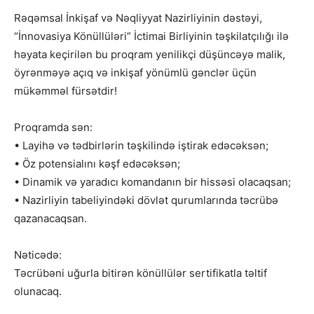
Rəqəmsal İnkişaf və Nəqliyyat Nazirliyinin dəstəyi,
“İnnovasiya Könüllüləri” İctimai Birliyinin təşkilatçılığı ilə
həyata keçirilən bu proqram yenilikçi düşüncəyə malik,
öyrənməyə açıq və inkişaf yönümlü gənclər üçün
mükəmməl fürsətdir!
Proqramda sən:
• Layihə və tədbirlərin təşkilində iştirak edəcəksən;
• Öz potensialını kəşf edəcəksən;
• Dinamik və yaradıcı komandanın bir hissəsi olacaqsan;
• Nazirliyin tabeliyindəki dövlət qurumlarında təcrübə
qazanacaqsan.
Nəticədə:
Təcrübəni uğurla bitirən könüllülər sertifikatla təltif
olunacaq.