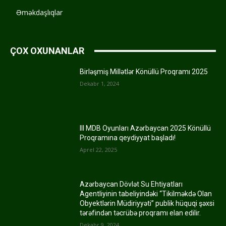
Əməkdaşlıqlar
ÇOX OXUNANLAR
Birləşmiş Millətlər Könüllü Proqramı 2025
Dekabr 1, 2024
III MDB Oyunları Azərbaycan 2025 Könüllü
Proqramına qeydiyyat başladı!
Aprel 22, 2025
Azərbaycan Dövlət Su Ehtiyatları
Agentliyinin tabeliyindəki “Tikilməkdə Olan
Obyektlərin Müdiriyyəti” publik hüquqi şəxsi
tərəfindən təcrübə proqramı elan edilir.
Dekabr 9, 2024