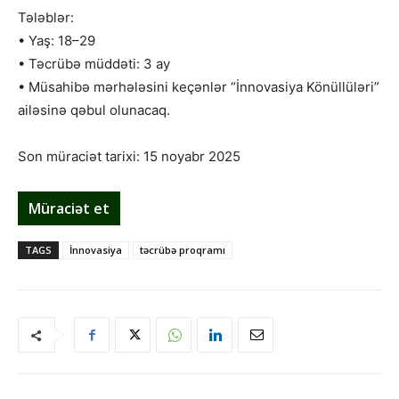
Tələblər:
• Yaş: 18–29
• Təcrübə müddəti: 3 ay
• Müsahibə mərhələsini keçənlər “İnnovasiya Könüllüləri”
ailəsinə qəbul olunacaq.
Son müraciət tarixi: 15 noyabr 2025
Müraciət et
TAGS
İnnovasiya
təcrübə proqramı