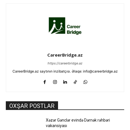
CareerBridge.az
https://careerbridge.az
CareerBridge.az saytının inzibatçısı. Əlaqə: info@careerbridge.az
OXŞAR POSTLAR
Xəzər Gənclər evində Dərnək rəhbəri
vakansiyası