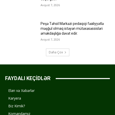
Avqust 7, 2026
Peşə Təhsil Mərkəzi pedaqoji fəaliyyətlə
məşğul olmaq istəyən mütəxəsəssisləri
əməkdaşlığa dəvət edir.
Avqust 7, 2026
Daha Çox
FAYDALI KEÇİDLƏR
Elan və Xəbərlər
Karyera
Biz Kimik?
Komandamız