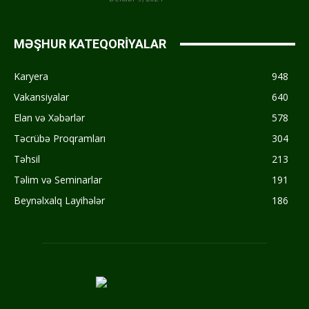
MƏŞHUR KATEQORİYALAR
Karyera
948
Vakansiyalar
640
Elan və Xəbərlər
578
Təcrübə Proqramları
304
Təhsil
213
Təlim və Seminarlar
191
Beynəlxalq Layihələr
186