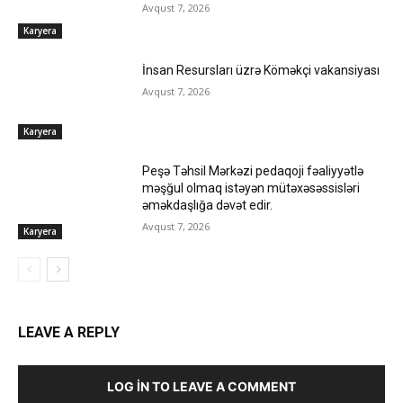
Avqust 7, 2026
Karyera
İnsan Resursları üzrə Köməkçi vakansiyası
Avqust 7, 2026
Karyera
Peşə Təhsil Mərkəzi pedaqoji fəaliyyətlə
məşğul olmaq istəyən mütəxəsəssisləri
əməkdaşlığa dəvət edir.
Avqust 7, 2026
Karyera
LEAVE A REPLY
LOG IN TO LEAVE A COMMENT