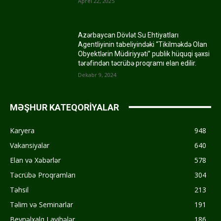
Aprel 22, 2025
Azərbaycan Dövlət Su Ehtiyatları
Agentliyinin tabeliyindəki “Tikilməkdə Olan
Obyektlərin Müdiriyyəti” publik hüquqi şəxsi
tərəfindən təcrübə proqramı elan edilir.
Dekabr 9, 2024
MƏŞHUR KATEQORİYALAR
Karyera
948
Vakansiyalar
640
Elan və Xəbərlər
578
Təcrübə Proqramları
304
Təhsil
213
Təlim və Seminarlar
191
Beynəlxalq Layihələr
186