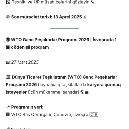
5️⃣ Texniki və HR müsahibələrini gözləyin 📞
🛑
Son müraciət tarixi:
13 Aprel 2025
⏳
🌍 WTO Gənc Peşəkarlar Proqramı 2026 | İsveçrədə 1
illik ödənişli proqram
📅
27 Mart 2025
🏛
Dünya Ticarət Təşkilatının (WTO) Gənc Peşəkarlar
Proqramı 2026
beynəlxalq təşkilatlarda
karyera qurmaq
istəyənlər
üçün mükəmməl şansdır! 🌎💼
📍
Proqramın yeri:
🏢 WTO Baş Qərargahı, Cenevrə, İsveçrə 🇨🇭