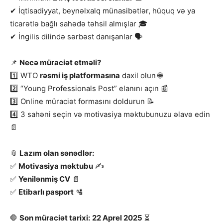
✔ İqtisadiyyat, beynəlxalq münasibətlər, hüquq və ya
ticarətlə bağlı sahədə təhsil almışlar 🎓
✔ İngilis dilində sərbəst danışanlar 🗣
📌
Necə müraciət etməli?
1️⃣ WTO
rəsmi iş platformasına
daxil olun 🌐
2️⃣ “Young Professionals Post” elanını açın 📰
3️⃣ Online müraciət formasını doldurun 📝
4️⃣ 3 sahəni seçin və motivasiya məktubunuzu əlavə edin
📄
📎
Lazım olan sənədlər:
✅
Motivasiya məktubu
✍
✅
Yenilənmiş CV
📄
✅
Etibarlı pasport
🛂
🛑
Son müraciət tarixi:
22 Aprel 2025
⏳