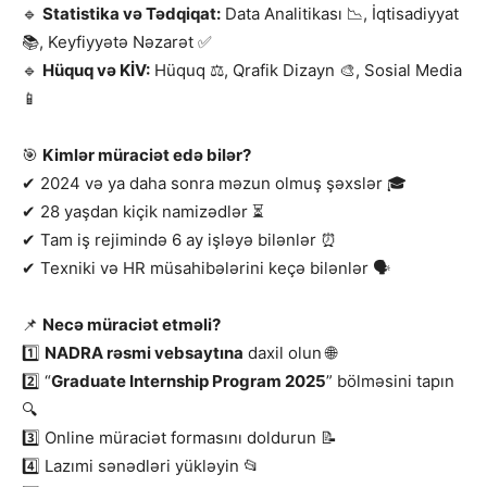
🔹
Statistika və Tədqiqat:
Data Analitikası 📉, İqtisadiyyat
📚, Keyfiyyətə Nəzarət ✅
🔹
Hüquq və KİV:
Hüquq ⚖, Qrafik Dizayn 🎨, Sosial Media
📱
🎯
Kimlər müraciət edə bilər?
✔ 2024 və ya daha sonra məzun olmuş şəxslər 🎓
✔ 28 yaşdan kiçik namizədlər ⏳
✔ Tam iş rejimində 6 ay işləyə bilənlər ⏰
✔ Texniki və HR müsahibələrini keçə bilənlər 🗣
📌
Necə müraciət etməli?
1️⃣
NADRA rəsmi vebsaytına
daxil olun 🌐
2️⃣ “
Graduate Internship Program 2025
” bölməsini tapın
🔍
3️⃣ Online müraciət formasını doldurun 📝
4️⃣ Lazımi sənədləri yükləyin 📂