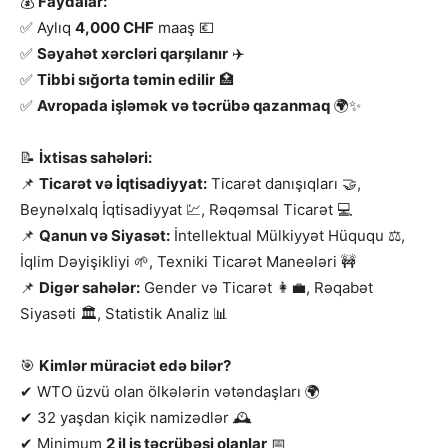
💰
Faydalar:
✅ Aylıq
4,000 CHF
maaş 💶
✅
Səyahət xərcləri qarşılanır
✈️
✅
Tibbi sığorta təmin edilir
🏥
✅
Avropada işləmək və təcrübə qazanmaq
🌍✨
📝
İxtisas sahələri:
📌
Ticarət və İqtisadiyyat:
Ticarət danışıqları 🤝,
Beynəlxalq İqtisadiyyat 💹, Rəqəmsal Ticarət 💻
📌
Qanun və Siyasət:
İntellektual Mülkiyyət Hüququ ⚖,
İqlim Dəyişikliyi 🌱, Texniki Ticarət Maneələri 🚧
📌
Digər sahələr:
Gender və Ticarət 👩‍💼, Rəqabət
Siyasəti 🏛, Statistik Analiz 📊
🎯
Kimlər müraciət edə bilər?
✔ WTO üzvü olan ölkələrin vətəndaşları 🌍
✔ 32 yaşdan kiçik namizədlər 🕰
✔ Minimum
2 il iş təcrübəsi olanlar
📅