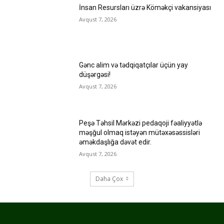
İnsan Resursları üzrə Köməkçi vakansiyası
Avqust 7, 2026
Gənc alim və tədqiqatçılar üçün yay
düşərgəsi!
Avqust 7, 2026
Peşə Təhsil Mərkəzi pedaqoji fəaliyyətlə
məşğul olmaq istəyən mütəxəsəssisləri
əməkdaşlığa dəvət edir.
Avqust 7, 2026
Daha Çox