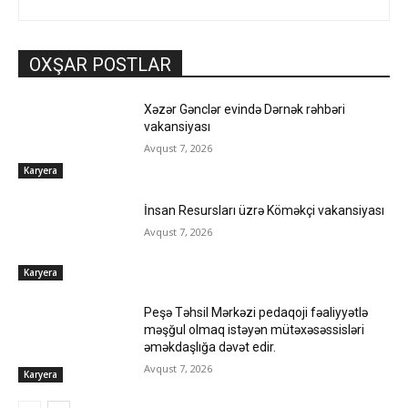
OXŞAR POSTLAR
Xəzər Gənclər evində Dərnək rəhbəri
vakansiyası
Avqust 7, 2026
Karyera
İnsan Resursları üzrə Köməkçi vakansiyası
Avqust 7, 2026
Karyera
Peşə Təhsil Mərkəzi pedaqoji fəaliyyətlə
məşğul olmaq istəyən mütəxəsəssisləri
əməkdaşlığa dəvət edir.
Avqust 7, 2026
Karyera