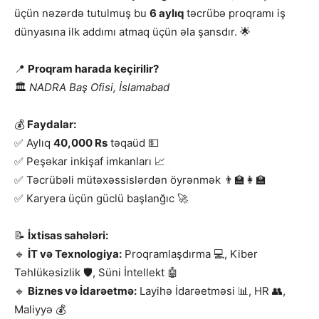
üçün nəzərdə tutulmuş bu
6 aylıq
təcrübə proqramı iş
dünyasına ilk addımı atmaq üçün əla şansdır. 🌟
📍
Proqram harada keçirilir?
🏛
NADRA Baş Ofisi, İslamabad
💰
Faydalar:
✅ Aylıq
40,000 Rs
təqaüd 💵
✅ Peşəkar inkişaf imkanları 📈
✅ Təcrübəli mütəxəssislərdən öyrənmək 👨‍🏫👩‍🏫
✅ Karyera üçün güclü başlanğıc 🚀
📝
İxtisas sahələri:
🔹
İT və Texnologiya:
Proqramlaşdırma 💻, Kiber
Təhlükəsizlik 🛡, Süni İntellekt 🤖
🔹
Biznes və İdarəetmə:
Layihə İdarəetməsi 📊, HR 👥,
Maliyyə 💰