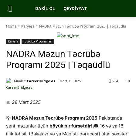
DAXIL OL
QEYDIYYAT
Home
Karyera
NADRA Məzun Təcrübə Proqramı 2025 | Təqaüdlü
Karyera
Təcrübə Proqramları
NADRA Məzun Təcrübə
Proqramı 2025 | Təqaüdlü
Müəllif:
CareerBridge.az
Mart 31, 2025
264
0
📅
29 Mart 2025
💡
NADRA Məzun Təcrübə Proqramı 2025
Pakistanda
yeni məzunlar üçün
böyük bir fürsətdir
! 🎓 16 və ya 18
illik təhsili (Bakalavr və ya Magistr dərəcəsi) olan şəxslər