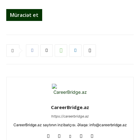
Müraciət et
CareerBridge.az
https://careerbridge.az
CareerBridge.az saytının inzibatçısı. Əlaqə: info@careerbridge.az