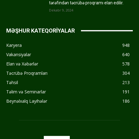
tərəfindən təcrübə proqramı elan edilir.
Dekabr 9, 2024
MƏŞHUR KATEQORİYALAR
Karyera
948
Vakansiyalar
640
Elan və Xəbərlər
578
Təcrübə Proqramları
304
Təhsil
213
Təlim və Seminarlar
191
Beynəlxalq Layihələr
186