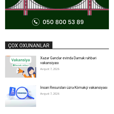
ÇOX OXUNANLAR
Xəzər Gənclər evində Dərnək rəhbəri
vakansiyası
Avqust 7, 2026
İnsan Resursları üzrə Köməkçi vakansiyası
Avqust 7, 2026