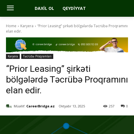
DAXIL OL
QEYDIYYAT
Home
Karyera
“Prior Leasing” şirkəti bölgələrdə Təcrübə Proqramını
elan edir.
Karyera
Təcrübə Proqramları
“Prior Leasing” şirkəti
bölgələrdə Təcrübə Proqramını
elan edir.
Müəllif:
CareerBridge.az
Oktyabr 13, 2025
257
0