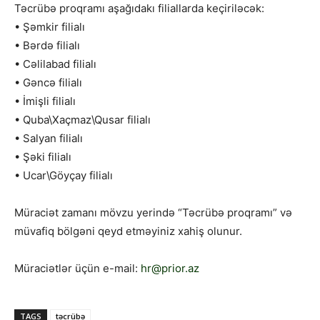
Təcrübə proqramı aşağıdakı filiallarda keçiriləcək:
• Şəmkir filialı
• Bərdə filialı
• Cəlilabad filialı
• Gəncə filialı
• İmişli filialı
• Quba\Xaçmaz\Qusar filialı
• Salyan filialı
• Şəki filialı
• Ucar\Göyçay filialı
Müraciət zamanı mövzu yerində “Təcrübə proqramı” və
müvafiq bölgəni qeyd etməyiniz xahiş olunur.
Müraciətlər üçün e-mail:
hr@prior.az
TAGS
təcrübə