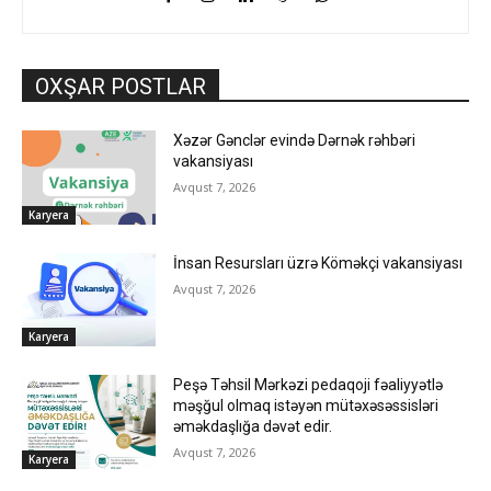
OXŞAR POSTLAR
Xəzər Gənclər evində Dərnək rəhbəri
vakansiyası
Avqust 7, 2026
Karyera
İnsan Resursları üzrə Köməkçi vakansiyası
Avqust 7, 2026
Karyera
Peşə Təhsil Mərkəzi pedaqoji fəaliyyətlə
məşğul olmaq istəyən mütəxəsəssisləri
əməkdaşlığa dəvət edir.
Avqust 7, 2026
Karyera