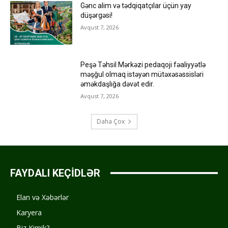
Gənc alim və tədqiqatçılar üçün yay
düşərgəsi!
Avqust 7, 2026
Peşə Təhsil Mərkəzi pedaqoji fəaliyyətlə
məşğul olmaq istəyən mütəxəsəssisləri
əməkdaşlığa dəvət edir.
Avqust 7, 2026
Daha Çox
FAYDALI KEÇİDLƏR
Elan və Xəbərlər
Karyera
Biz Kimik?