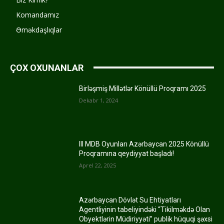
Komandamız
Əməkdaşlıqlar
ÇOX OXUNANLAR
Birləşmiş Millətlər Könüllü Proqramı 2025
Dekabr 1, 2024
III MDB Oyunları Azərbaycan 2025 Könüllü
Proqramına qeydiyyat başladı!
Aprel 22, 2025
Azərbaycan Dövlət Su Ehtiyatları
Agentliyinin tabeliyindəki “Tikilməkdə Olan
Obyektlərin Müdiriyyəti” publik hüquqi şəxsi