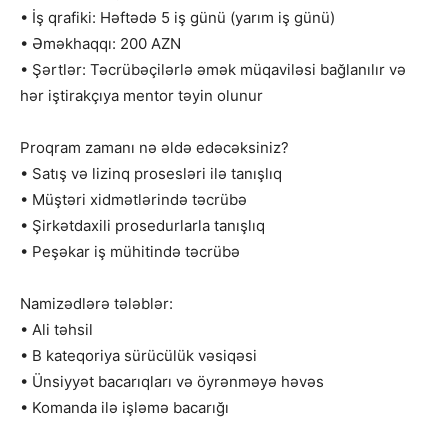
• İş qrafiki: Həftədə 5 iş günü (yarım iş günü)
• Əməkhaqqı: 200 AZN
• Şərtlər: Təcrübəçilərlə əmək müqaviləsi bağlanılır və
hər iştirakçıya mentor təyin olunur
Proqram zamanı nə əldə edəcəksiniz?
• Satış və lizinq prosesləri ilə tanışlıq
• Müştəri xidmətlərində təcrübə
• Şirkətdaxili prosedurlarla tanışlıq
• Peşəkar iş mühitində təcrübə
Namizədlərə tələblər:
• Ali təhsil
• B kateqoriya sürücülük vəsiqəsi
• Ünsiyyət bacarıqları və öyrənməyə həvəs
• Komanda ilə işləmə bacarığı