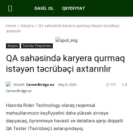
DAXIL OL
QEYDIYYAT
Home
Karyera
QA sahəsində karyera qurmaq istəyən təcrübəçi
axtarırılır
Karyera
Təcrübə Proqramları
QA sahəsində karyera qurmaq
istəyən təcrübəçi axtarırılır
Müəllif:
CareerBridge.az
May 8, 2026
117
0
Hazırda Rider Technology olaraq rəqəmsal
məhsullarımızın keyfiyyətini daha yüksək zirvəyə
daşıyacaq, öyrənməyə həvəsli və detallara qarşı diqqətli
QA Tester (Təcrübəçi) axtarışındayıq.