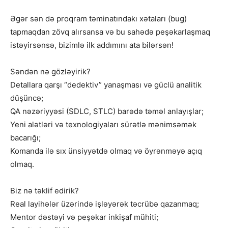
Əgər sən də proqram təminatındakı xətaları (bug)
tapmaqdan zövq alırsansa və bu sahədə peşəkarlaşmaq
istəyirsənsə, bizimlə ilk addımını ata bilərsən!
Səndən nə gözləyirik?
Detallara qarşı “dedektiv” yanaşması və güclü analitik
düşüncə;
QA nəzəriyyəsi (SDLC, STLC) barədə təməl anlayışlar;
Yeni alətləri və texnologiyaları sürətlə mənimsəmək
bacarığı;
Komanda ilə sıx ünsiyyətdə olmaq və öyrənməyə açıq
olmaq.
Biz nə təklif edirik?
Real layihələr üzərində işləyərək təcrübə qazanmaq;
Mentor dəstəyi və peşəkar inkişaf mühiti;