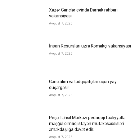
Xəzər Gənclər evində Dərnək rəhbəri
vakansiyası
Avqust 7, 2026
İnsan Resursları üzrə Köməkçi vakansiyası
Avqust 7, 2026
Gənc alim və tədqiqatçılar üçün yay
düşərgəsi!
Avqust 7, 2026
Peşə Təhsil Mərkəzi pedaqoji fəaliyyətlə
məşğul olmaq istəyən mütəxəsəssisləri
əməkdaşlığa dəvət edir.
Avqust 7, 2026