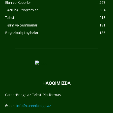
Elan və Xəbərlər
578
Təcrübə Proqramları
304
Təhsil
213
Təlim və Seminarlar
191
Beynəlxalq Layihələr
186
HAQQIMIZDA
CareerBridge.az Təhsil Platforması.
Əlaqə:
info@careerbridge.az