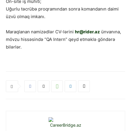
On-site iş mühiti;
Uğurlu təcrübə proqramından sonra komandanın daimi
üzvü olmaq imkanı.
Maraqlanan namizədlər CV-lərini
hr@rider.az
ünvanına,
mövzu hissəsində “QA Intern” qeyd etməklə göndərə
bilərlər.