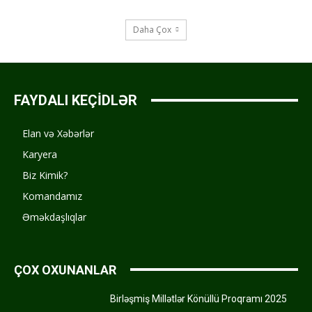
Daha Çox
FAYDALI KEÇİDLƏR
Elan və Xəbərlər
Karyera
Biz Kimik?
Komandamız
Əməkdaşlıqlar
ÇOX OXUNANLAR
Birləşmiş Millətlər Könüllü Proqramı 2025