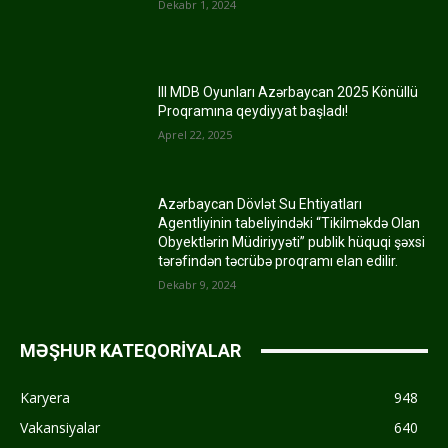
Dekabr 1, 2024
III MDB Oyunları Azərbaycan 2025 Könüllü
Proqramına qeydiyyat başladı!
Aprel 22, 2025
Azərbaycan Dövlət Su Ehtiyatları
Agentliyinin tabeliyindəki “Tikilməkdə Olan
Obyektlərin Müdiriyyəti” publik hüquqi şəxsi
tərəfindən təcrübə proqramı elan edilir.
Dekabr 9, 2024
MƏŞHUR KATEQORİYALAR
Karyera
948
Vakansiyalar
640