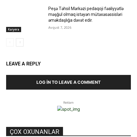
Peşə Təhsil Mərkəzi pedaqoji fəaliyyətlə
məşğul olmaq istəyən mütəxəsəssisləri
əməkdaşlığa dəvət edir.
Avqust 7, 2026
Karyera
LEAVE A REPLY
LOG IN TO LEAVE A COMMENT
Reklam
ÇOX OXUNANLAR