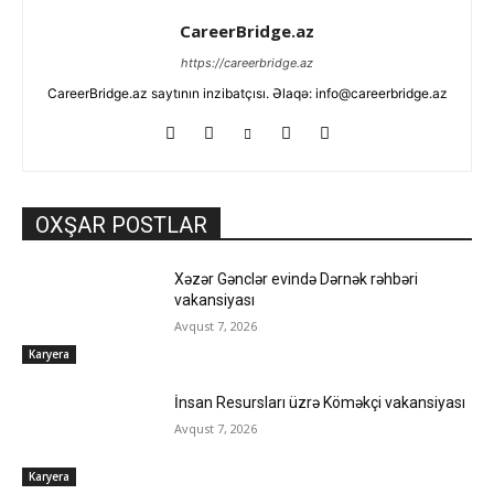
CareerBridge.az
https://careerbridge.az
CareerBridge.az saytının inzibatçısı. Əlaqə: info@careerbridge.az
OXŞAR POSTLAR
Xəzər Gənclər evində Dərnək rəhbəri
vakansiyası
Avqust 7, 2026
Karyera
İnsan Resursları üzrə Köməkçi vakansiyası
Avqust 7, 2026
Karyera