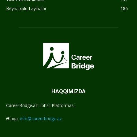
Beynəlxalq Layihələr
186
HAQQIMIZDA
CareerBridge.az Təhsil Platforması.
Əlaqə:
info@careerbridge.az