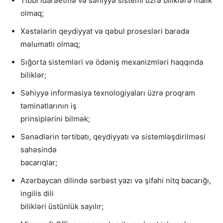
Tibbi idarəetmə və səhiyyə sistemi üzrə biliklərə malik
olmaq;
Xəstələrin qeydiyyat və qəbul prosesləri barədə
məlumatlı olmaq;
Sığorta sistemləri və ödəniş mexanizmləri haqqında
biliklər;
Səhiyyə informasiya texnologiyaları üzrə proqram
təminatlarının iş
prinsiplərini bilmək;
Sənədlərin tərtibatı, qeydiyyatı və sistemləşdirilməsi
sahəsində
bacarıqlar;
Azərbaycan dilində sərbəst yazı və şifahi nitq bacarığı,
ingilis dili
bilikləri üstünlük sayılır;