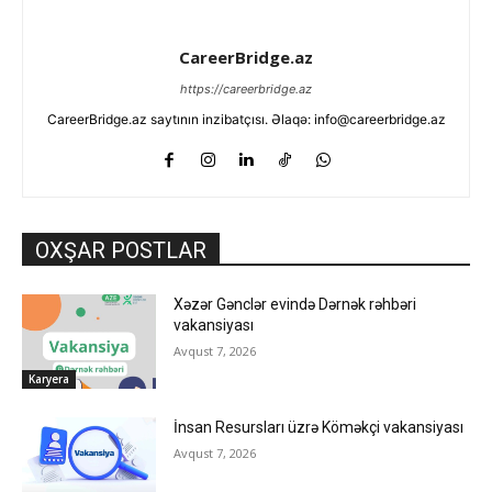
CareerBridge.az
https://careerbridge.az
CareerBridge.az saytının inzibatçısı. Əlaqə: info@careerbridge.az
OXŞAR POSTLAR
Xəzər Gənclər evində Dərnək rəhbəri
vakansiyası
Avqust 7, 2026
Karyera
İnsan Resursları üzrə Köməkçi vakansiyası
Avqust 7, 2026