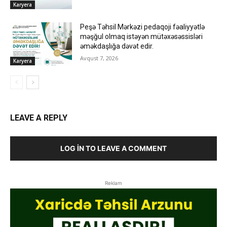
Karyera
Peşə Təhsil Mərkəzi pedaqoji fəaliyyətlə
məşğul olmaq istəyən mütəxəsəssisləri
əməkdaşlığa dəvət edir.
Avqust 7, 2026
Karyera
LEAVE A REPLY
LOG IN TO LEAVE A COMMENT
Reklam