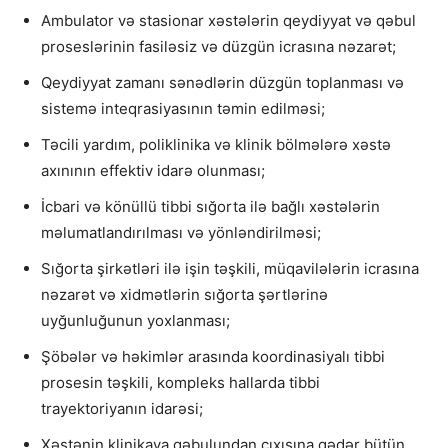
Ambulator və stasionar xəstələrin qeydiyyat və qəbul
proseslərinin fasiləsiz və düzgün icrasına nəzarət;
Qeydiyyat zamanı sənədlərin düzgün toplanması və
sistemə inteqrasiyasının təmin edilməsi;
Təcili yardım, poliklinika və klinik bölmələrə xəstə
axınının effektiv idarə olunması;
İcbari və könüllü tibbi sığorta ilə bağlı xəstələrin
məlumatlandırılması və yönləndirilməsi;
Sığorta şirkətləri ilə işin təşkili, müqavilələrin icrasına
nəzarət və xidmətlərin sığorta şərtlərinə
uyğunluğunun yoxlanması;
Şöbələr və həkimlər arasında koordinasiyalı tibbi
prosesin təşkili, kompleks hallarda tibbi
trayektoriyanın idarəsi;
Xəstənin klinikaya qəbulundan çıxışına qədər bütün