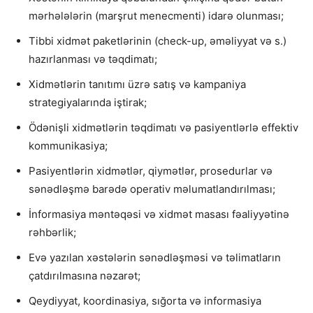
mərhələlərin (marşrut menecmenti) idarə olunması;
Tibbi xidmət paketlərinin (check-up, əməliyyat və s.)
hazırlanması və təqdimatı;
Xidmətlərin tanıtımı üzrə satış və kampaniya
strategiyalarında iştirak;
Ödənişli xidmətlərin təqdimatı və pasiyentlərlə effektiv
kommunikasiya;
Pasiyentlərin xidmətlər, qiymətlər, prosedurlar və
sənədləşmə barədə operativ məlumatlandırılması;
İnformasiya məntəqəsi və xidmət masası fəaliyyətinə
rəhbərlik;
Evə yazılan xəstələrin sənədləşməsi və təlimatların
çatdırılmasına nəzarət;
Qeydiyyat, koordinasiya, sığorta və informasiya