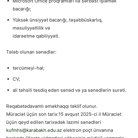
Microsoft Office proqramları ilə sərbəst işləmək
bacarığı;
Yüksək ünsiyyət bacarığı, təşəbbüskarlıq,
məsuliyyətlilik və
idarəetmə qabiliyyəti.
Tələb olunan sənədlər:
tərcümeyi-hal;
CV;
ali təhsili təsdiq edən sənəd və ya sənədlərin surəti.
Rəqabətədavamlı əməkhaqqı təklif olunur.
Müraciət üçün son tarix:15 avqust 2025-ci il Müraciət
üçün qeyd edilən tarixədək lazımi sənədləri
kufmhs@karabakh.edu.az
elektron poçt ünvanına