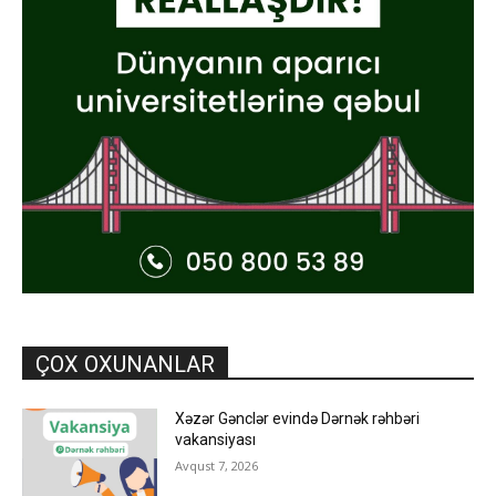
ÇOX OXUNANLAR
Xəzər Gənclər evində Dərnək rəhbəri
vakansiyası
Avqust 7, 2026