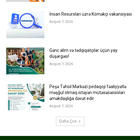
İnsan Resursları üzrə Köməkçi vakansiyası
Avqust 7, 2026
Gənc alim və tədqiqatçılar üçün yay
düşərgəsi!
Avqust 7, 2026
Peşə Təhsil Mərkəzi pedaqoji fəaliyyətlə
məşğul olmaq istəyən mütəxəsəssisləri
əməkdaşlığa dəvət edir.
Avqust 7, 2026
Daha Çox