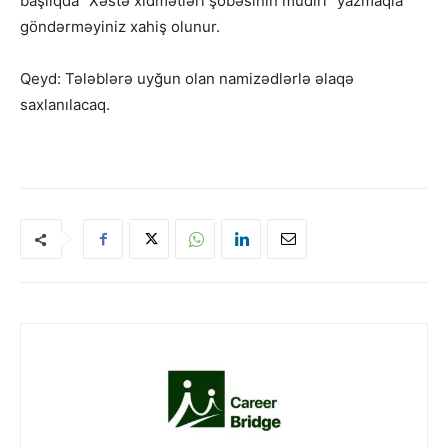
başlıqda “Xəstə xidmətləri şöbəsinin müdiri” yazmaqla
göndərməyiniz xahiş olunur.
Qeyd: Tələblərə uyğun olan namizədlərlə əlaqə
saxlanılacaq.