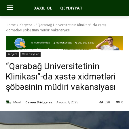
DAXIL OL
QEYDIYYAT
Home
Karyera
"Qarabağ Universitetinin Klinikası"-da xəstə
xidmətləri şöbəsinin müdiri vakansiyası
Karyera
Vakansiyalar
“Qarabağ Universitetinin
Klinikası”-da xəstə xidmətləri
şöbəsinin müdiri vakansiyası
Müəllif:
CareerBridge.az
Avqust 4, 2025
320
0