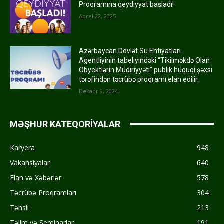
Proqramına qeydiyyat başladı!
Aprel 22, 2025
Azərbaycan Dövlət Su Ehtiyatları
Agentliyinin tabeliyindəki “Tikilməkdə Olan
Obyektlərin Müdiriyyəti” publik hüquqi şəxsi
tərəfindən təcrübə proqramı elan edilir.
Dekabr 9, 2024
MƏŞHUR KATEQORİYALAR
Karyera
948
Vakansiyalar
640
Elan və Xəbərlər
578
Təcrübə Proqramları
304
Təhsil
213
Təlim və Seminarlar
191