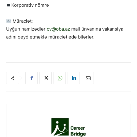
Korporativ nömrə
Müraciət:
Uyğun namizədlər
cv@oba.az
mail ünvanına vakansiya
adını qeyd etməklə müraciət edə bilərlər.