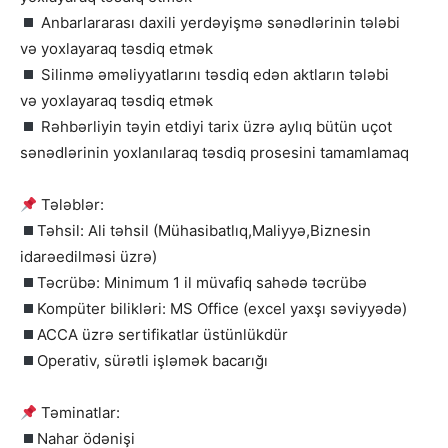
Anbarlararası daxili yerdəyişmə sənədlərinin tələbi
və yoxlayaraq təsdiq etmək
Silinmə əməliyyatlarını təsdiq edən aktların tələbi
və yoxlayaraq təsdiq etmək
Rəhbərliyin təyin etdiyi tarix üzrə aylıq bütün uçot
sənədlərinin yoxlanılaraq təsdiq prosesini tamamlamaq
Tələblər:
Təhsil: Ali təhsil (Mühasibatlıq,Maliyyə,Biznesin
idarəedilməsi üzrə)
Təcrübə: Minimum 1 il müvafiq sahədə təcrübə
Kompüter bilikləri: MS Office (excel yaxşı səviyyədə)
ACCA üzrə sertifikatlar üstünlükdür
Operativ, sürətli işləmək bacarığı
Təminatlar:
Nahar ödənişi