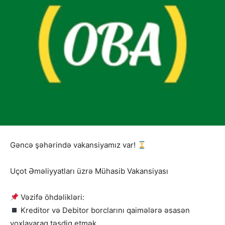
Gəncə şəhərində vakansiyamız var!
Uçot Əməliyyatları üzrə Mühasib Vakansiyası
Vəzifə öhdəlikləri:
Kreditor və Debitor borclarını qaimələrə əsasən
yoxlayaraq təsdiq etmək