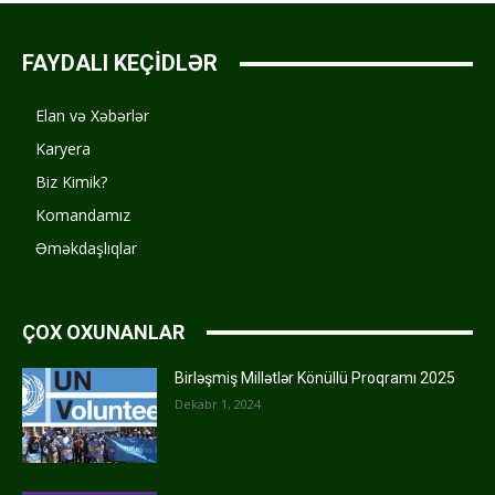
FAYDALI KEÇİDLƏR
Elan və Xəbərlər
Karyera
Biz Kimik?
Komandamız
Əməkdaşlıqlar
ÇOX OXUNANLAR
Birləşmiş Millətlər Könüllü Proqramı 2025
Dekabr 1, 2024