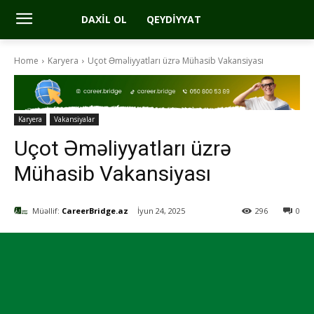
DAXIL OL
QEYDIYYAT
Home
Karyera
Uçot Əməliyyatları üzrə Mühasib Vakansiyası
Karyera
Vakansiyalar
Uçot Əməliyyatları üzrə
Mühasib Vakansiyası
Müəllif:
CareerBridge.az
İyun 24, 2025
296
0