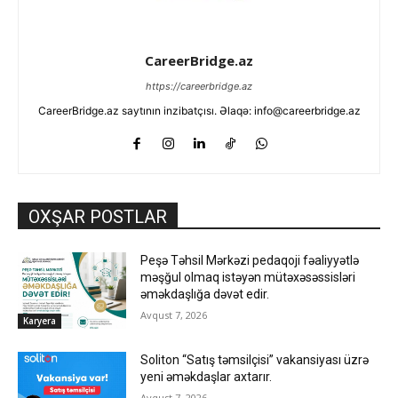
CareerBridge.az
https://careerbridge.az
CareerBridge.az saytının inzibatçısı. Əlaqə: info@careerbridge.az
OXŞAR POSTLAR
Peşə Təhsil Mərkəzi pedaqoji fəaliyyətlə
məşğul olmaq istəyən mütəxəsəssisləri
əməkdaşlığa dəvət edir.
Avqust 7, 2026
Karyera
Soliton “Satış təmsilçisi” vakansiyası üzrə
yeni əməkdaşlar axtarır.
Avqust 7, 2026