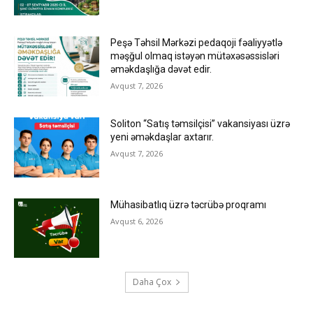
Peşə Təhsil Mərkəzi pedaqoji fəaliyyətlə
məşğul olmaq istəyən mütəxəsəssisləri
əməkdaşlığa dəvət edir.
Avqust 7, 2026
Soliton “Satış təmsilçisi” vakansiyası üzrə
yeni əməkdaşlar axtarır.
Avqust 7, 2026
Mühasibatlıq üzrə təcrübə proqramı
Avqust 6, 2026
Daha Çox