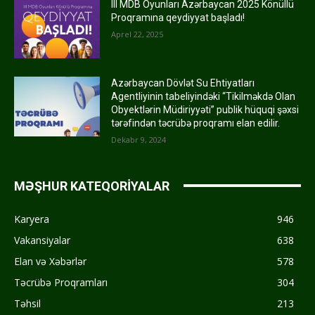
III MDB Oyunları Azərbaycan 2025 Könüllü
Proqramına qeydiyyat başladı!
Aprel 22, 2025
Azərbaycan Dövlət Su Ehtiyatları
Agentliyinin tabeliyindəki “Tikilməkdə Olan
Obyektlərin Müdiriyyəti” publik hüquqi şəxsi
tərəfindən təcrübə proqramı elan edilir.
Dekabr 9, 2024
MƏŞHUR KATEQORİYALAR
Karyera
946
Vakansiyalar
638
Elan və Xəbərlər
578
Təcrübə Proqramları
304
Təhsil
213