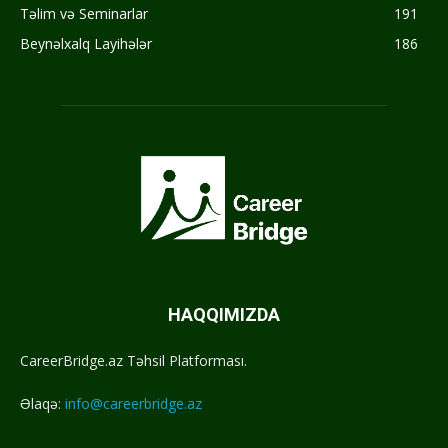
Təlim və Seminarlar
191
Beynəlxalq Layihələr
186
HAQQIMIZDA
CareerBridge.az Təhsil Platforması.
Əlaqə:
info@careerbridge.az