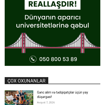
ÇOX OXUNANLAR
Gənc alim və tədqiqatçılar üçün yay
düşərgəsi!
Avqust 7, 2026