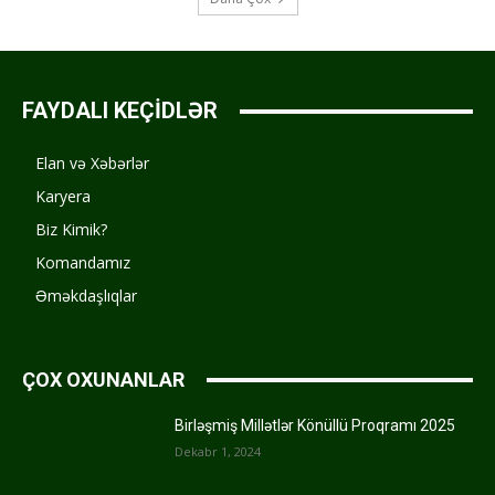
FAYDALI KEÇİDLƏR
Elan və Xəbərlər
Karyera
Biz Kimik?
Komandamız
Əməkdaşlıqlar
ÇOX OXUNANLAR
Birləşmiş Millətlər Könüllü Proqramı 2025
Dekabr 1, 2024