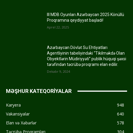
III MDB Oyunları Azərbaycan 2025 Könüllü
Proqramına qeydiyyat başladı!
Aprel 22, 2025
Azərbaycan Dövlət Su Ehtiyatları
Agentliyinin tabeliyindəki “Tikilməkdə Olan
Obyektlərin Müdiriyyəti” publik hüquqi şəxsi
tərəfindən təcrübə proqramı elan edilir.
Dekabr 9, 2024
MƏŞHUR KATEQORİYALAR
Karyera
948
Vakansiyalar
640
Elan və Xəbərlər
578
Təcrübə Proqramları
304