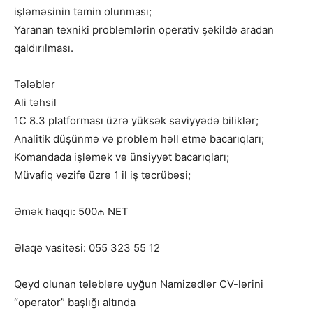
işləməsinin təmin olunması;
Yaranan texniki problemlərin operativ şəkildə aradan
qaldırılması.
Tələblər
Ali təhsil
1C 8.3 platforması üzrə yüksək səviyyədə biliklər;
Analitik düşünmə və problem həll etmə bacarıqları;
Komandada işləmək və ünsiyyət bacarıqları;
Müvafiq vəzifə üzrə 1 il iş təcrübəsi;
Əmək haqqı: 500₼ NET
Əlaqə vasitəsi: 055 323 55 12
Qeyd olunan tələblərə uyğun Namizədlər CV-lərini
“operator” başlığı altında