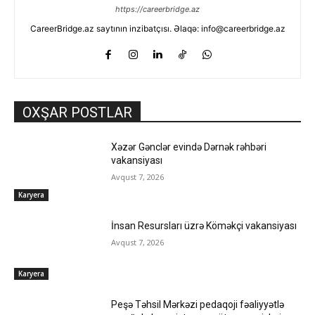
https://careerbridge.az
CareerBridge.az saytının inzibatçısı. Əlaqə: info@careerbridge.az
OXŞAR POSTLAR
Xəzər Gənclər evində Dərnək rəhbəri
vakansiyası
Avqust 7, 2026
Karyera
İnsan Resursları üzrə Köməkçi vakansiyası
Avqust 7, 2026
Karyera
Peşə Təhsil Mərkəzi pedaqoji fəaliyyətlə