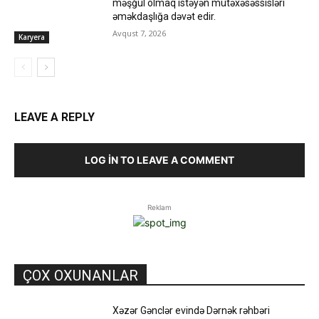
məşğul olmaq istəyən mütəxəsəssisləri
əməkdaşlığa dəvət edir.
Avqust 7, 2026
Karyera
LEAVE A REPLY
LOG IN TO LEAVE A COMMENT
Reklam
ÇOX OXUNANLAR
Xəzər Gənclər evində Dərnək rəhbəri