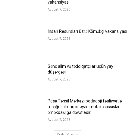
vakansiyası
Avqust 7, 2026
İnsan Resursları üzrə Köməkçi vakansiyası
Avqust 7, 2026
Gənc alim və tədqiqatçılar üçün yay
düşərgəsi!
Avqust 7, 2026
Peşə Təhsil Mərkəzi pedaqoji fəaliyyətlə
məşğul olmaq istəyən mütəxəsəssisləri
əməkdaşlığa dəvət edir.
Avqust 7, 2026
Daha Çox