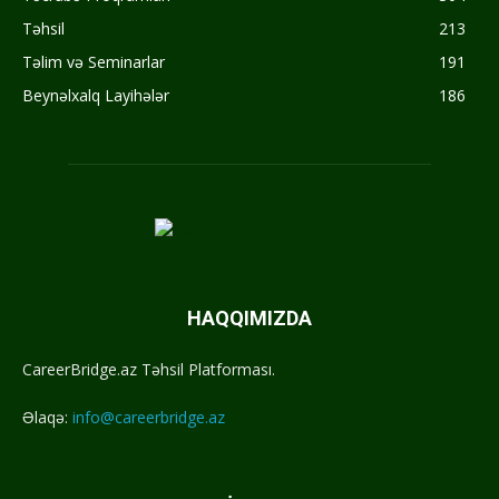
Təhsil
213
Təlim və Seminarlar
191
Beynəlxalq Layihələr
186
HAQQIMIZDA
CareerBridge.az Təhsil Platforması.
Əlaqə:
info@careerbridge.az