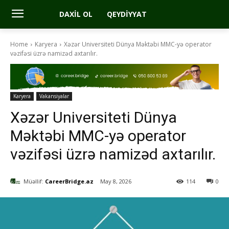
DAXIL OL
QEYDIYYAT
Home
Karyera
Xəzər Universiteti Dünya Məktəbi MMC-yə operator
vəzifəsi üzrə namizəd axtarılır.
Karyera
Vakansiyalar
Xəzər Universiteti Dünya
Məktəbi MMC-yə operator
vəzifəsi üzrə namizəd axtarılır.
Müəllif:
CareerBridge.az
May 8, 2026
114
0