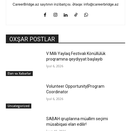
CareerBridge.az saytının inzibatçısı. Əlaqə: info@careerbridge.az
OXŞAR POSTLAR
V Milli Yaylaq Festivalı Könüllülük
proqramına qeydiyyat başlayıb
İyul 6, 2026
Elan və Xəbərlər
Volunteer Opportunity|Program
Coordinator
İyul 6, 2026
Uncategorized
SABAH qruplarına müəllim seçimi
müsabiqəsi elan edilir!