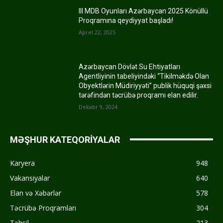
III MDB Oyunları Azərbaycan 2025 Könüllü
Proqramına qeydiyyat başladı!
Aprel 22, 2025
Azərbaycan Dövlət Su Ehtiyatları
Agentliyinin tabeliyindəki “Tikilməkdə Olan
Obyektlərin Müdiriyyəti” publik hüquqi şəxsi
tərəfindən təcrübə proqramı elan edilir.
Dekabr 9, 2024
MƏŞHUR KATEQORİYALAR
Karyera
948
Vakansiyalar
640
Elan və Xəbərlər
578
Təcrübə Proqramları
304
Təhsil
213