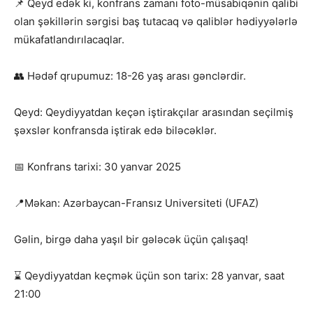
📌 Qeyd edək ki, konfrans zamanı foto-müsabiqənin qalibi
olan şəkillərin sərgisi baş tutacaq və qaliblər hədiyyələrlə
mükafatlandırılacaqlar.
👥 Hədəf qrupumuz: 18-26 yaş arası gənclərdir.
Qeyd: Qeydiyyatdan keçən iştirakçılar arasından seçilmiş
şəxslər konfransda iştirak edə biləcəklər.
📅 Konfrans tarixi: 30 yanvar 2025
📍Məkan: Azərbaycan-Fransız Universiteti (UFAZ)
Gəlin, birgə daha yaşıl bir gələcək üçün çalışaq!
⌛ Qeydiyyatdan keçmək üçün son tarix: 28 yanvar, saat
21:00