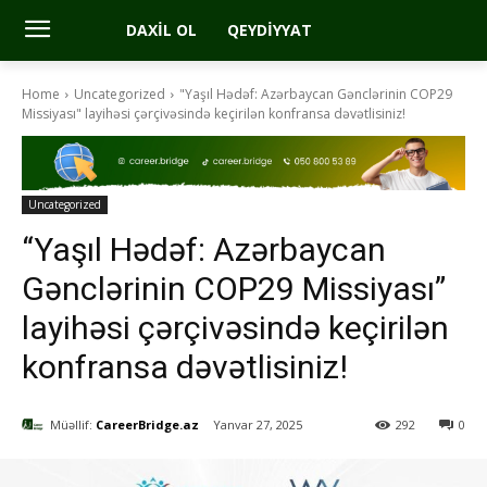
DAXIL OL
QEYDIYYAT
Home
Uncategorized
"Yaşıl Hədəf: Azərbaycan Gənclərinin COP29
Missiyası" layihəsi çərçivəsində keçirilən konfransa dəvətlisiniz!
Uncategorized
“Yaşıl Hədəf: Azərbaycan
Gənclərinin COP29 Missiyası”
layihəsi çərçivəsində keçirilən
konfransa dəvətlisiniz!
Müəllif:
CareerBridge.az
Yanvar 27, 2025
292
0