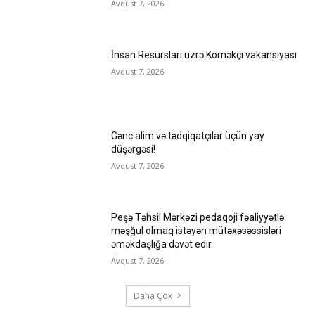
Avqust 7, 2026
İnsan Resursları üzrə Köməkçi vakansiyası
Avqust 7, 2026
Gənc alim və tədqiqatçılar üçün yay
düşərgəsi!
Avqust 7, 2026
Peşə Təhsil Mərkəzi pedaqoji fəaliyyətlə
məşğul olmaq istəyən mütəxəsəssisləri
əməkdaşlığa dəvət edir.
Avqust 7, 2026
Daha Çox