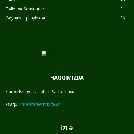
Təlim və Seminarlar
191
Beynəlxalq Layihələr
186
HAQQIMIZDA
CareerBridge.az Təhsil Platforması.
Əlaqə:
info@careerbridge.az
İZLƏ