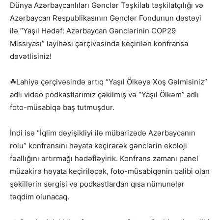
Dünya Azərbaycanlıları Gənclər Təşkilatı təşkilatçılığı və
Azərbaycan Respublikasının Gənclər Fondunun dəstəyi
ilə “Yaşıl Hədəf: Azərbaycan Gənclərinin COP29
Missiyası” layihəsi çərçivəsində keçirilən konfransa
dəvətlisiniz!
☘Lahiyə çərçivəsində artıq “Yaşıl Ölkəyə Xoş Gəlmisiniz”
adlı video podkastlarımız çəkilmiş və “Yaşıl Ölkəm” adlı
foto-müsabiqə baş tutmuşdur.
İndi isə “İqlim dəyişikliyi ilə mübarizədə Azərbaycanın
rolu” konfransını həyata keçirərək gənclərin ekoloji
fəallığını artırmağı hədəfləyirik. Konfrans zamanı panel
müzakirə həyata keçiriləcək, foto-müsabiqənin qalibi olan
şəkillərin sərgisi və podkastlardan qısa nümunələr
təqdim olunacaq.