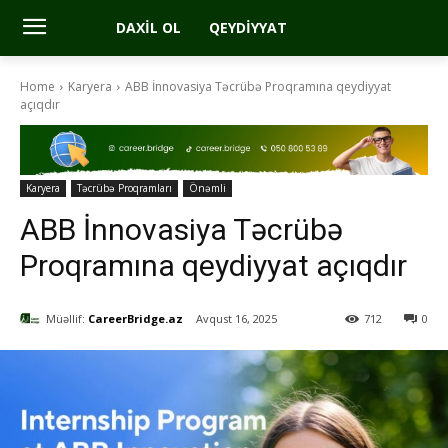
DAXIL OL
QEYDIYYAT
Home
Karyera
ABB İnnovasiya Təcrübə Proqramına qeydiyyat
açıqdır
Karyera
Təcrübə Proqramları
Önəmli
ABB İnnovasiya Təcrübə
Proqramına qeydiyyat açıqdır
Müəllif:
CareerBridge.az
Avqust 16, 2025
712
0