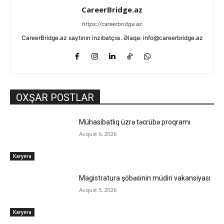
CareerBridge.az
https://careerbridge.az
CareerBridge.az saytının inzibatçısı. Əlaqə: info@careerbridge.az
OXŞAR POSTLAR
Mühasibatlıq üzrə təcrübə proqramı
Avqust 6, 2026
Karyera
Magistratura şöbəsinin müdiri vakansiyası
Avqust 5, 2026
Karyera