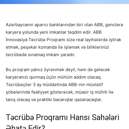
Azərbaycanın aparıcı banklarından biri olan ABB, gənclərə
karyera yolunda yeni imkanlar təqdim edir. ABB
İnnovasiya Təcrübə Proqramı sizə real layihələrdə iştirak
etmək, peşəkar komanda ilə işləmək və biliklərinizi
təcrübədə sınamaq imkanı yaradır.
Bu proqram yalnız öyrənmək deyil, həm də gələcək
karyeranızı qurmaq üçün mühüm addım olacaq.
Təcrübəçilər 3 ay müddətində ABB-nin müxtəlif
şöbələrində fəaliyyət göstərəcək, müasir iş mühiti ilə
tanış olacaq və praktiki bacarıqlar qazanacaqlar.
Təcrübə Proqramı Hansı Sahələri
Əhatə Edir?