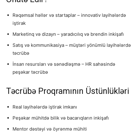
Rəqəmsal həllər və startaplar – innovativ layihələrdə
iştirak
Marketinq və dizayn – yaradıcılıq və brendin inkişafı
Satış və kommunikasiya – müştəri yönümlü layihələrdə
təcrübə
İnsan resursları və sənədləşmə – HR sahəsində
peşəkar təcrübə
Təcrübə Proqramının Üstünlükləri
Real layihələrdə iştirak imkanı
Peşəkar mühitdə bilik və bacarıqların inkişafı
Mentor dəstəyi və öyrənmə mühiti