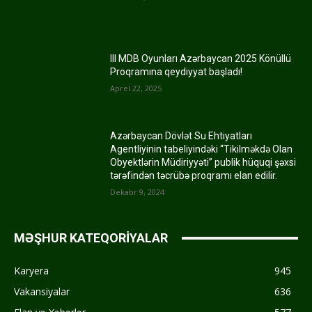
III MDB Oyunları Azərbaycan 2025 Könüllü
Proqramına qeydiyyat başladı!
Aprel 22, 2025
Azərbaycan Dövlət Su Ehtiyatları
Agentliyinin tabeliyindəki “Tikilməkdə Olan
Obyektlərin Müdiriyyəti” publik hüquqi şəxsi
tərəfindən təcrübə proqramı elan edilir.
Dekabr 9, 2024
MƏŞHUR KATEQORİYALAR
Karyera
945
Vakansiyalar
636