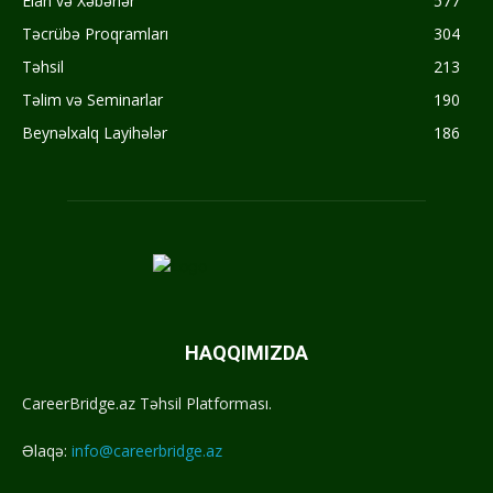
Elan və Xəbərlər
577
Təcrübə Proqramları
304
Təhsil
213
Təlim və Seminarlar
190
Beynəlxalq Layihələr
186
HAQQIMIZDA
CareerBridge.az Təhsil Platforması.
Əlaqə:
info@careerbridge.az