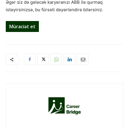
Əgər siz də gələcək karyeranızı ABB ilə qurmaq
istəyirsinizsə, bu fürsəti dəyərləndirə bilərsiniz.
Müraciət et