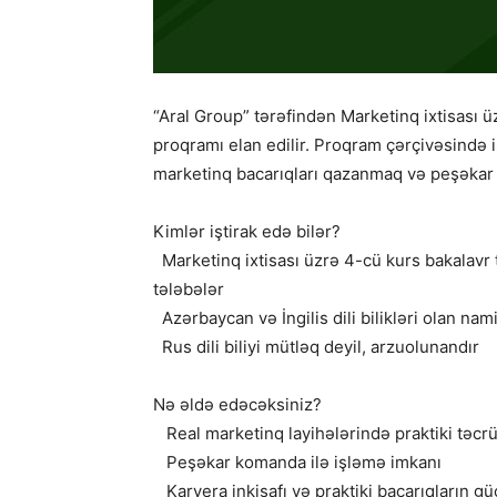
“Aral Group” tərəfindən Marketinq ixtisası 
proqramı elan edilir. Proqram çərçivəsində iş
marketinq bacarıqları qazanmaq və peşəkar i
Kimlər iştirak edə bilər?
Marketinq ixtisası üzrə 4-cü kurs bakalavr 
tələbələr
Azərbaycan və İngilis dili bilikləri olan nam
Rus dili biliyi mütləq deyil, arzuolunandır
Nə əldə edəcəksiniz?
Real marketinq layihələrində praktiki təcr
Peşəkar komanda ilə işləmə imkanı
Karyera inkişafı və praktiki bacarıqların gü