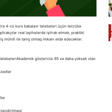
üzrə 4-cü kurs bakalavr tələbələri üçün təcrübə
tirakçılar real layihələrdə iştirak etmək, praktiki
ş mühiti ilə tanış olmaq imkanı əldə edəcəklər.
tələbələriAkademik göstəricisi 85 və daha yüksək olan
izədlər
übə
cləndirilməsi