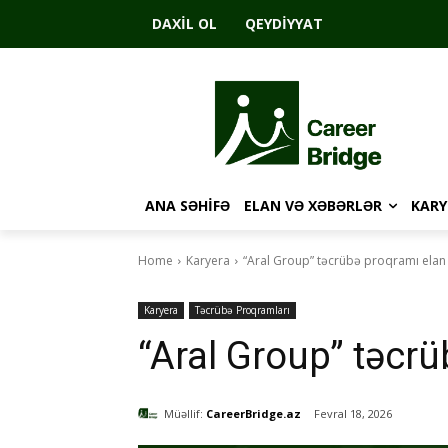
DAXIL OL
QEYDIYYAT
ANA SƏHIFƏ
ELAN VƏ XƏBƏRLƏR
KARY
Home
Karyera
“Aral Group” təcrübə proqramı elan 
Karyera
Təcrübə Proqramları
“Aral Group” təcrü
Müəllif:
CareerBridge.az
Fevral 18, 2026