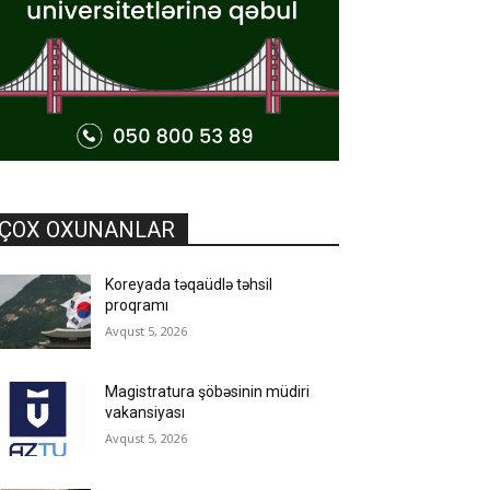
ÇOX OXUNANLAR
Koreyada təqaüdlə təhsil
proqramı
Avqust 5, 2026
Magistratura şöbəsinin müdiri
vakansiyası
Avqust 5, 2026