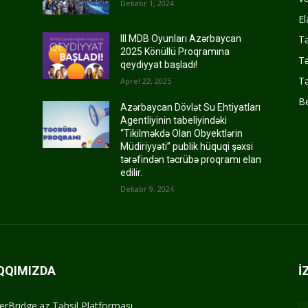
Dekabr 1, 2024
El
Tə
III MDB Oyunları Azərbaycan
2025 Könüllü Proqramına
Tə
qeydiyyat başladı!
Tə
Aprel 22, 2025
Be
Azərbaycan Dövlət Su Ehtiyatları
Agentliyinin tabeliyindəki
“Tikilməkdə Olan Obyektlərin
Müdiriyyəti” publik hüquqi şəxsi
tərəfindən təcrübə proqramı elan
edilir.
Dekabr 9, 2024
QQIMIZDA
İ
erBridge.az Təhsil Platforması.