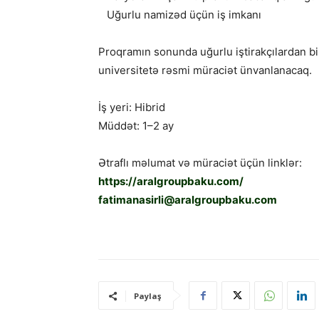
Uğurlu namizəd üçün iş imkanı
Proqramın sonunda uğurlu iştirakçılardan bir
universitetə rəsmi müraciət ünvanlanacaq.
İş yeri: Hibrid
Müddət: 1–2 ay
Ətraflı məlumat və müraciət üçün linklər:
https://aralgroupbaku.com/
fatimanasirli@aralgroupbaku.com
Paylaş