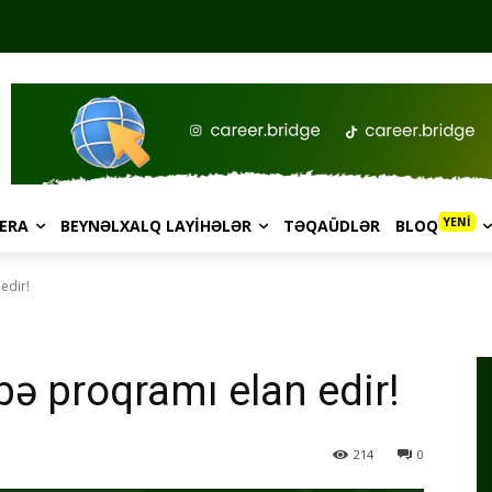
YENİ
ERA
BEYNƏLXALQ LAYIHƏLƏR
TƏQAÜDLƏR
BLOQ
edir!
bə proqramı elan edir!
214
0