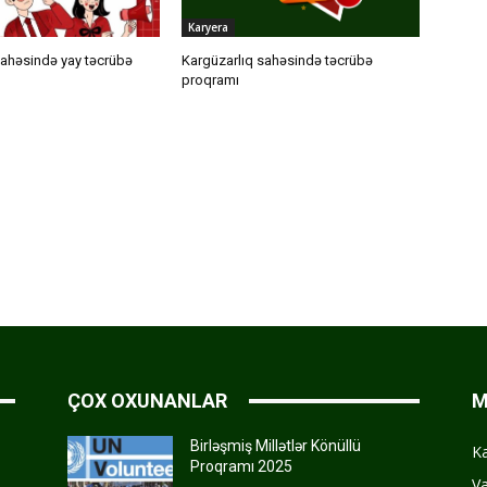
Karyera
sahəsində yay təcrübə
Kargüzarlıq sahəsində təcrübə
proqramı
ÇOX OXUNANLAR
M
Birləşmiş Millətlər Könüllü
K
Proqramı 2025
Va