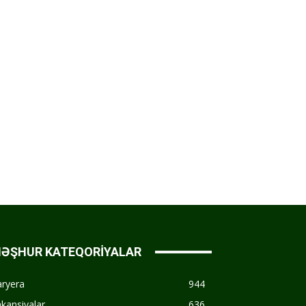
ƏŞHUR KATEQORİYALAR
aryera
944
kansiyalar
636