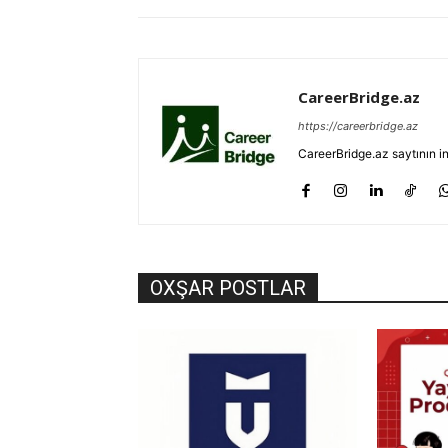
CareerBridge.az
https://careerbridge.az
CareerBridge.az saytının i
OXŞAR POSTLAR