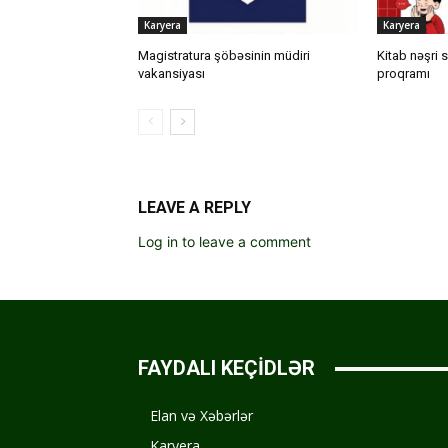
Karyera
Karyera
Magistratura şöbəsinin müdiri
Kitab nəşri 
vakansiyası
proqramı
LEAVE A REPLY
Log in to leave a comment
FAYDALI KEÇİDLƏR
Elan və Xəbərlər
Karyera