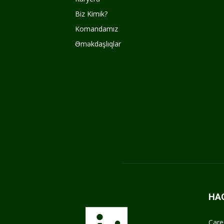
Biz Kimik?
Komandamız
Əməkdaşlıqlar
HA
Care