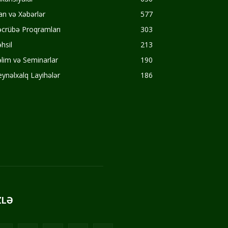
an və Xəbərlər
577
crübə Proqramları
303
hsil
213
lim və Seminarlar
190
ynəlxalq Layihələr
186
ZLƏ