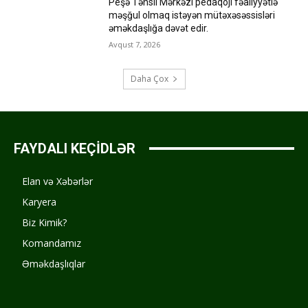
Peşə Təhsil Mərkəzi pedaqoji fəaliyyətlə
məşğul olmaq istəyən mütəxəsəssisləri
əməkdaşlığa dəvət edir.
Avqust 7, 2026
Daha Çox
FAYDALI KEÇİDLƏR
Elan və Xəbərlər
Karyera
Biz Kimik?
Komandamız
Əməkdaşlıqlar