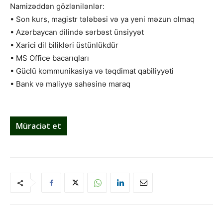
Namizəddən gözlənilənlər:
• Son kurs, magistr tələbəsi və ya yeni məzun olmaq
• Azərbaycan dilində sərbəst ünsiyyət
• Xarici dil bilikləri üstünlükdür
• MS Office bacarıqları
• Güclü kommunikasiya və təqdimat qabiliyyəti
• Bank və maliyyə sahəsinə maraq
Müraciət et