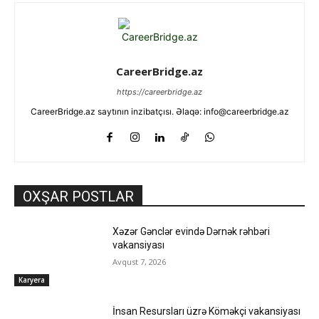
CareerBridge.az
https://careerbridge.az
CareerBridge.az saytının inzibatçısı. Əlaqə: info@careerbridge.az
OXŞAR POSTLAR
Xəzər Gənclər evində Dərnək rəhbəri
vakansiyası
Avqust 7, 2026
Karyera
İnsan Resursları üzrə Köməkçi vakansiyası