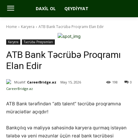
DAXIL OL
QEYDIYYAT
Home
Karyera
ATB Bank Təcrübə Proqramı Elan Edir
Karyera
Təcrübə Proqramları
ATB Bank Təcrübə Proqramı
Elan Edir
Müəllif:
CareerBridge.az
May 15, 2026
198
0
ATB Bank tərəfindən “atb talent” təcrübə proqramına
müraciətlər açıqdır!
Bankçılıq və maliyyə sahəsində karyera qurmaq istəyən
tələbə və yeni məzunlar üçün real bank təcrübəsi