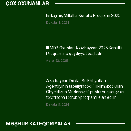
ÇOX OXUNANLAR
Birləşmiş Millətlər Könüllü Proqramı 2025
Dekabr 1, 2024
III MDB Oyunları Azərbaycan 2025 Könüllü
Proqramına qeydiyyat başladı!
Aprel 22, 2025
Azərbaycan Dövlət Su Ehtiyatları
Agentliyinin tabeliyindəki “Tikilməkdə Olan
Obyektlərin Müdiriyyəti” publik hüquqi şəxsi
tərəfindən təcrübə proqramı elan edilir.
Dekabr 9, 2024
MƏŞHUR KATEQORİYALAR