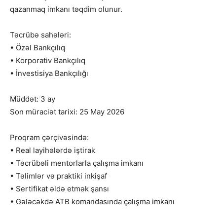
qazanmaq imkanı təqdim olunur.
Təcrübə sahələri:
• Özəl Bankçılıq
• Korporativ Bankçılıq
• İnvestisiya Bankçılığı
Müddət: 3 ay
Son müraciət tarixi: 25 May 2026
Proqram çərçivəsində:
• Real layihələrdə iştirak
• Təcrübəli mentorlarla çalışma imkanı
• Təlimlər və praktiki inkişaf
• Sertifikat əldə etmək şansı
• Gələcəkdə ATB komandasında çalışma imkanı