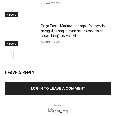
Avqust 7, 2026
Karyera
Peşə Təhsil Mərkəzi pedaqoji fəaliyyətlə
məşğul olmaq istəyən mütəxəsəssisləri
əməkdaşlığa dəvət edir.
Avqust 7, 2026
Karyera
LEAVE A REPLY
LOG IN TO LEAVE A COMMENT
Reklam