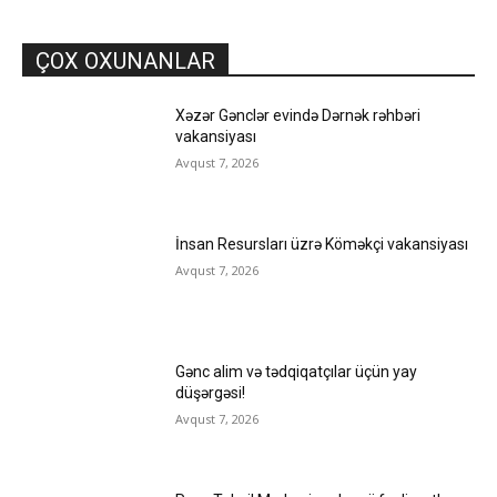
ÇOX OXUNANLAR
Xəzər Gənclər evində Dərnək rəhbəri
vakansiyası
Avqust 7, 2026
İnsan Resursları üzrə Köməkçi vakansiyası
Avqust 7, 2026
Gənc alim və tədqiqatçılar üçün yay
düşərgəsi!
Avqust 7, 2026