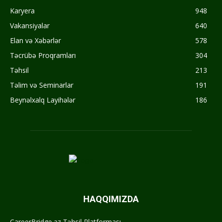
Karyera
948
Vakansiyalar
640
Elan və Xəbərlər
578
Təcrübə Proqramları
304
Təhsil
213
Təlim və Seminarlar
191
Beynəlxalq Layihələr
186
HAQQIMIZDA
CareerBridge.az Təhsil Platforması.