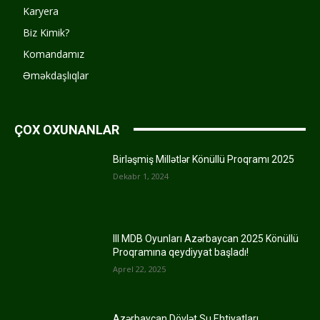
Karyera
Biz Kimik?
Komandamız
Əməkdaşlıqlar
ÇOX OXUNANLAR
Birləşmiş Millətlər Könüllü Proqramı 2025
Dekabr 1, 2024
III MDB Oyunları Azərbaycan 2025 Könüllü
Proqramına qeydiyyat başladı!
Aprel 22, 2025
Azərbaycan Dövlət Su Ehtiyatları