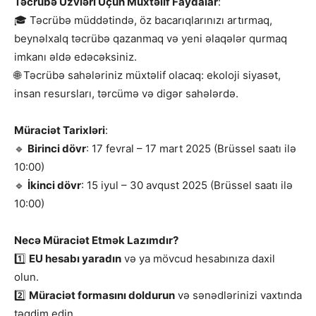
Təcrübə Üzvləri Üçün Müxtəlif Faydalar
:
🎓 Təcrübə müddətində, öz bacarıqlarınızı artırmaq,
beynəlxalq təcrübə qazanmaq və yeni əlaqələr qurmaq
imkanı əldə edəcəksiniz.
🌐 Təcrübə sahələriniz müxtəlif olacaq: ekoloji siyasət,
insan resursları, tərcümə və digər sahələrdə.
Müraciət Tarixləri
:
🔹
Birinci dövr
: 17 fevral – 17 mart 2025 (Brüssel saatı ilə
10:00)
🔹
İkinci dövr
: 15 iyul – 30 avqust 2025 (Brüssel saatı ilə
10:00)
Necə Müraciət Etmək Lazımdır?
1️⃣
EU hesabı yaradın
və ya mövcud hesabınıza daxil
olun.
2️⃣
Müraciət formasını doldurun
və sənədlərinizi vaxtında
təqdim edin.