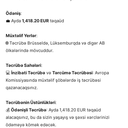
Ödəniş
:
💼 Ayda
1,418.20 EUR
təqaüd
Müxtəlif Yerlər
:
🌐 Təcrübə Brüsseldə, Lüksemburqda və digər AB
ölkələrində mövcuddur.
Təcrübə Sahələri
:
💻
İnzibati Təcrübə
və
Tərcümə Təcrübəsi
: Avropa
Komissiyasında müxtəlif şöbələrdə iş təcrübəsi
qazanacaqsınız.
Təcrübənin Üstünlükləri
:
💰
Ödənişli Təcrübə
: Ayda 1,418.20 EUR təqaüd
alacaqsınız, bu da sizin yaşayış və şəxsi xərclərinizi
ödəməyə kömək edəcək.