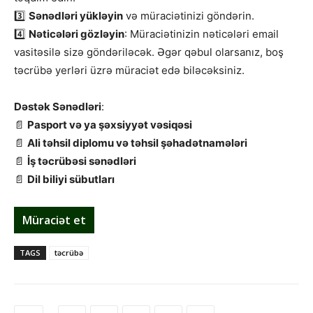
3️⃣
Sənədləri yükləyin
və müraciətinizi göndərin.
4️⃣
Nəticələri gözləyin
: Müraciətinizin nəticələri email
vasitəsilə sizə göndəriləcək. Əgər qəbul olarsanız, boş
təcrübə yerləri üzrə müraciət edə biləcəksiniz.
Dəstək Sənədləri
:
📄
Pasport və ya şəxsiyyət vəsiqəsi
📄
Ali təhsil diplomu və təhsil şəhadətnamələri
📄
İş təcrübəsi sənədləri
📄
Dil biliyi sübutları
Müraciət et
TAGS
təcrübə