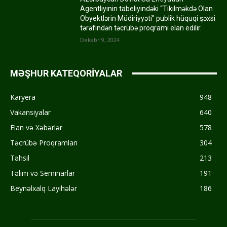
Agentliyinin tabeliyindəki “Tikilməkdə Olan
Obyektlərin Müdiriyyəti” publik hüquqi şəxsi
tərəfindən təcrübə proqramı elan edilir.
Dekabr 9, 2024
MƏŞHUR KATEQORİYALAR
Karyera
948
Vakansiyalar
640
Elan və Xəbərlər
578
Təcrübə Proqramları
304
Təhsil
213
Təlim və Seminarlar
191
Beynəlxalq Layihələr
186