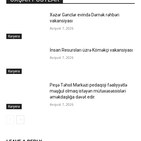
Xəzər Gənclər evində Dərnək rəhbəri
vakansiyası
Avqust 7, 2026
Karyera
İnsan Resursları üzrə Köməkçi vakansiyası
Avqust 7, 2026
Karyera
Peşə Təhsil Mərkəzi pedaqoji fəaliyyətlə
məşğul olmaq istəyən mütəxəsəssisləri
əməkdaşlığa dəvət edir.
Avqust 7, 2026
Karyera