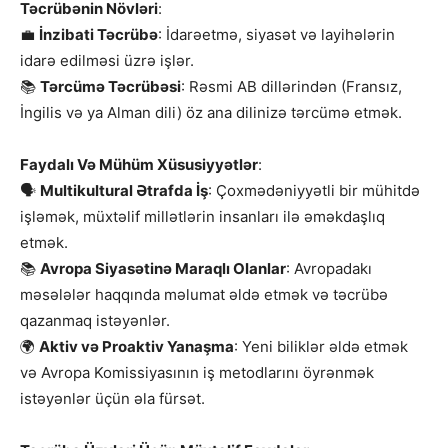
Təcrübənin Növləri
:
💼
İnzibati Təcrübə
: İdarəetmə, siyasət və layihələrin
idarə edilməsi üzrə işlər.
📚
Tərcümə Təcrübəsi
: Rəsmi AB dillərindən (Fransız,
İngilis və ya Alman dili) öz ana dilinizə tərcümə etmək.
Faydalı Və Mühüm Xüsusiyyətlər
:
🗣️
Multikultural Ətrafda İş
: Çoxmədəniyyətli bir mühitdə
işləmək, müxtəlif millətlərin insanları ilə əməkdaşlıq
etmək.
📚
Avropa Siyasətinə Maraqlı Olanlar
: Avropadakı
məsələlər haqqında məlumat əldə etmək və təcrübə
qazanmaq istəyənlər.
🌍
Aktiv və Proaktiv Yanaşma
: Yeni biliklər əldə etmək
və Avropa Komissiyasının iş metodlarını öyrənmək
istəyənlər üçün əla fürsət.