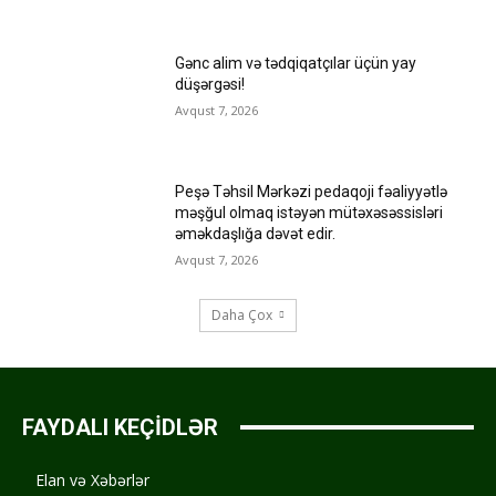
Gənc alim və tədqiqatçılar üçün yay
düşərgəsi!
Avqust 7, 2026
Peşə Təhsil Mərkəzi pedaqoji fəaliyyətlə
məşğul olmaq istəyən mütəxəsəssisləri
əməkdaşlığa dəvət edir.
Avqust 7, 2026
Daha Çox
FAYDALI KEÇİDLƏR
Elan və Xəbərlər