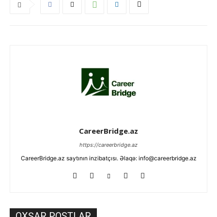
CareerBridge.az
https://careerbridge.az
CareerBridge.az saytının inzibatçısı. Əlaqə: info@careerbridge.az
OXŞAR POSTLAR