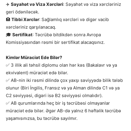
✈️
Səyahət və Viza Xərcləri
: Səyahət və viza xərcləriniz
geri ödəniləcək.
🏥
Tibbi Xərclər
: Sağlamlıq xərcləri və digər vacib
xərcləriniz qarşılanacaq.
🎓
Sertifikat
: Təcrübə bitdikdən sonra Avropa
Komissiyasından rəsmi bir sertifikat alacaqsınız.
Kimlər Müraciət Ede Bilər?
✅ 3 illik ali təhsil diplomu olan hər kəs (Bakalavr və ya
ekvivalent) müraciət edə bilər.
✅ AB-nin iki rəsmi dilində çox yaxşı səviyyədə bilik tələb
olunur (Biri İngilis, Fransız və ya Alman dilində C1 və ya
C2 səviyyəsi, digəri isə B2 səviyyəsi olmalıdır).
✅ AB qurumlarında heç bir iş təcrübəsi olmayanlar
müraciət edə bilər. Əgər AB-də yalnız 6 həftəlik təcrübə
yaşamısınızsa, bu təcrübə sayılmır.