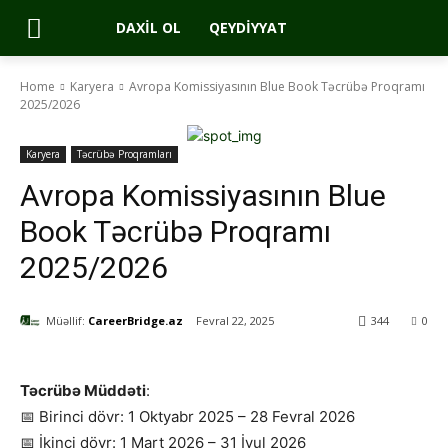
DAXIL OL
QEYDIYYAT
Home
Karyera
Avropa Komissiyasının Blue Book Təcrübə Proqramı
2025/2026
Karyera
Təcrübə Proqramları
Avropa Komissiyasının Blue
Book Təcrübə Proqramı
2025/2026
Müəllif:
CareerBridge.az
Fevral 22, 2025
344
0
Təcrübə Müddəti
:
📅 Birinci dövr: 1 Oktyabr 2025 – 28 Fevral 2026
📅 İkinci dövr: 1 Mart 2026 – 31 İyul 2026