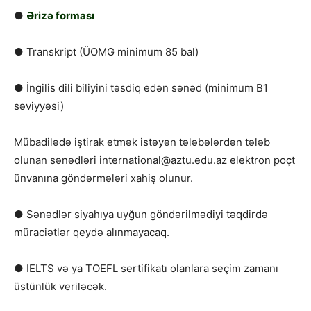
●
Ərizə forması
● Transkript (ÜOMG minimum 85 bal)
● İngilis dili biliyini təsdiq edən sənəd (minimum B1
səviyyəsi)
Mübadilədə iştirak etmək istəyən tələbələrdən tələb
olunan sənədləri international@aztu.edu.az elektron poçt
ünvanına göndərmələri xahiş olunur.
● Sənədlər siyahıya uyğun göndərilmədiyi təqdirdə
müraciətlər qeydə alınmayacaq.
● IELTS və ya TOEFL sertifikatı olanlara seçim zamanı
üstünlük veriləcək.