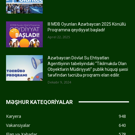
III MDB Oyunları Azərbaycan 2025 Könüllü
Proqramına qeydiyyat başladı!
Aprel 22, 2025
Azərbaycan Dövlət Su Ehtiyatları
Agentliyinin tabeliyindəki “Tikilməkdə Olan
Obyektlərin Müdiriyyəti” publik hüquqi şəxsi
tərəfindən təcrübə proqramı elan edilir.
Dekabr 9, 2024
MƏŞHUR KATEQORİYALAR
Karyera
948
Vakansiyalar
640
Elan və Xəbərlər
578