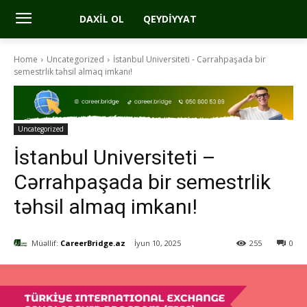
DAXIL OL
QEYDIYYAT
Home
Uncategorized
İstanbul Universiteti - Cərrahpaşada bir
semestrlik təhsil almaq imkanı!
Uncategorized
İstanbul Universiteti –
Cərrahpaşada bir semestrlik
təhsil almaq imkanı!
Müəllif:
CareerBridge.az
İyun 10, 2025
255
0