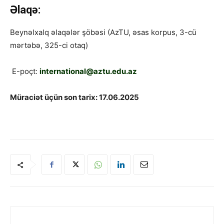
Əlaqə:
Beynəlxalq əlaqələr şöbəsi (AzTU, əsas korpus, 3-cü
mərtəbə, 325-ci otaq)
E-poçt:
international@aztu.edu.az
Müraciət üçün son tarix: 17.06.2025