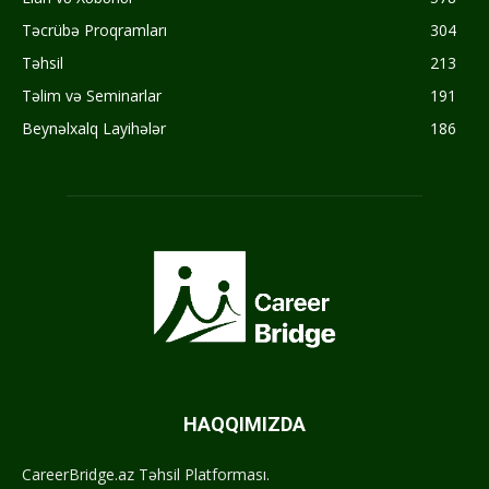
Təcrübə Proqramları
304
Təhsil
213
Təlim və Seminarlar
191
Beynəlxalq Layihələr
186
HAQQIMIZDA
CareerBridge.az Təhsil Platforması.