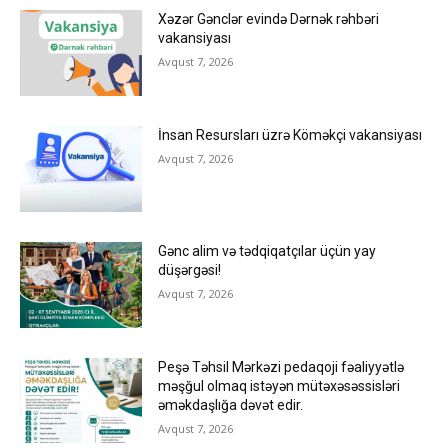
Xəzər Gənclər evində Dərnək rəhbəri
vakansiyası
Avqust 7, 2026
İnsan Resursları üzrə Köməkçi vakansiyası
Avqust 7, 2026
Gənc alim və tədqiqatçılar üçün yay
düşərgəsi!
Avqust 7, 2026
Peşə Təhsil Mərkəzi pedaqoji fəaliyyətlə
məşğul olmaq istəyən mütəxəsəssisləri
əməkdaşlığa dəvət edir.
Avqust 7, 2026