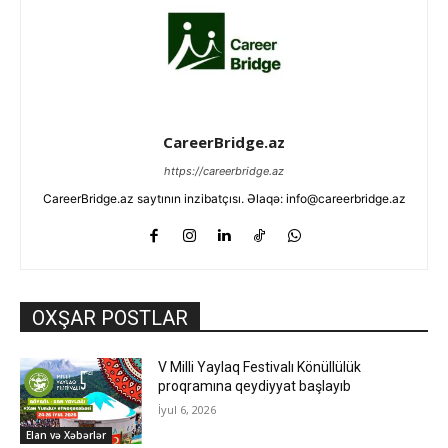
CareerBridge.az
https://careerbridge.az
CareerBridge.az saytının inzibatçısı. Əlaqə: info@careerbridge.az
OXŞAR POSTLAR
V Milli Yaylaq Festivalı Könüllülük
proqramına qeydiyyat başlayıb
İyul 6, 2026
Elan və Xəbərlər