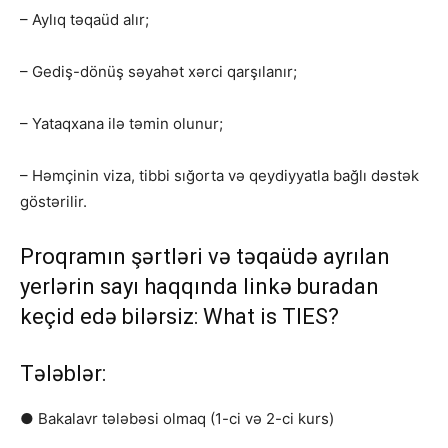
– Aylıq təqaüd alır;
– Gediş-dönüş səyahət xərci qarşılanır;
– Yataqxana ilə təmin olunur;
– Həmçinin viza, tibbi sığorta və qeydiyyatla bağlı dəstək
göstərilir.
Proqramın şərtləri və təqaüdə ayrılan
yerlərin sayı haqqında linkə buradan
keçid edə bilərsiz:
What is TIES?
Tələblər:
● Bakalavr tələbəsi olmaq (1-ci və 2-ci kurs)