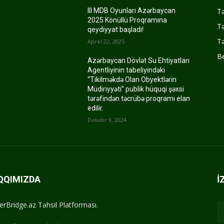
Tə
III MDB Oyunları Azərbaycan
2025 Könüllü Proqramına
Tə
qeydiyyat başladı!
Tə
Aprel 22, 2025
Be
Azərbaycan Dövlət Su Ehtiyatları
Agentliyinin tabeliyindəki
“Tikilməkdə Olan Obyektlərin
Müdiriyyəti” publik hüquqi şəxsi
tərəfindən təcrübə proqramı elan
edilir.
Dekabr 9, 2024
QQIMIZDA
İ
erBridge.az Təhsil Platforması.