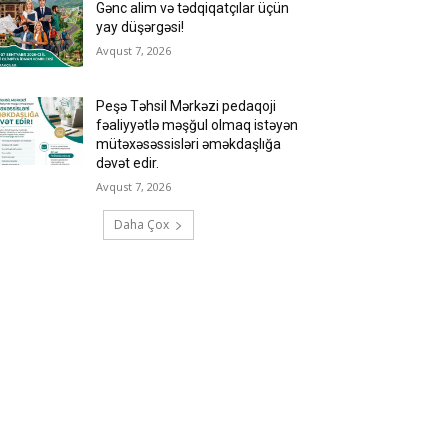
Gənc alim və tədqiqatçılar üçün
yay düşərgəsi!
Avqust 7, 2026
Peşə Təhsil Mərkəzi pedaqoji
fəaliyyətlə məşğul olmaq istəyən
mütəxəsəssisləri əməkdaşlığa
dəvət edir.
Avqust 7, 2026
Daha Çox