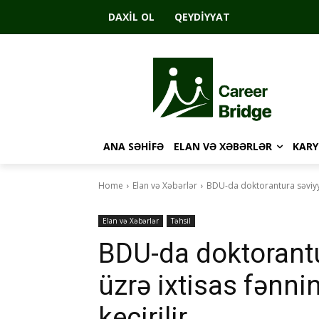
DAXIL OL
QEYDIYYAT
ANA SƏHIFƏ
ELAN VƏ XƏBƏRLƏR
KARY
Home
Elan və Xəbərlər
BDU-da doktorantura səviyyə
Elan və Xəbərlər
Təhsil
BDU-da doktorantu
üzrə ixtisas fənn
keçirilir.