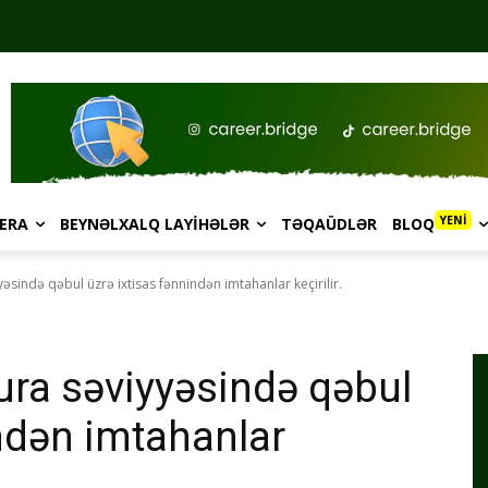
YENİ
ERA
BEYNƏLXALQ LAYIHƏLƏR
TƏQAÜDLƏR
BLOQ
sində qəbul üzrə ixtisas fənnindən imtahanlar keçirilir.
ra səviyyəsində qəbul
indən imtahanlar