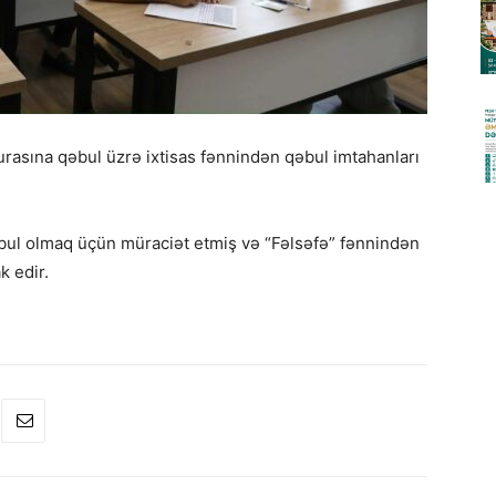
urasına qəbul üzrə ixtisas fənnindən qəbul imtahanları
ul olmaq üçün müraciət etmiş və “Fəlsəfə” fənnindən
k edir.