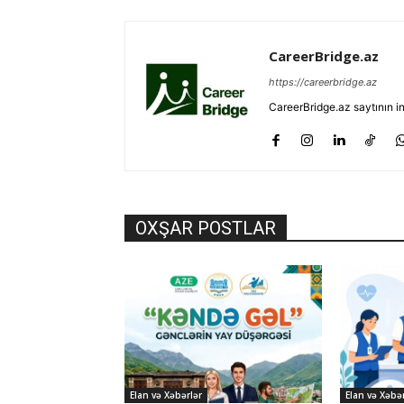
CareerBridge.az
https://careerbridge.az
CareerBridge.az saytının i
OXŞAR POSTLAR
Elan və Xəbərlər
Elan və Xəbər