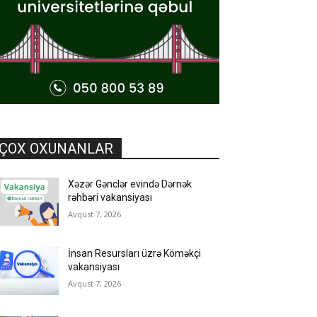
ÇOX OXUNANLAR
Xəzər Gənclər evində Dərnək
rəhbəri vakansiyası
Avqust 7, 2026
İnsan Resursları üzrə Köməkçi
vakansiyası
Avqust 7, 2026