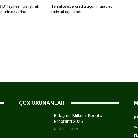
İB” layihəsində iştirak
Təhsil tələbə krediti üçün müraciət
nlərin nəzərinə
tarixləri açıqlandı
ÇOX OXUNANLAR
M
Birləşmiş Millətlər Könüllü
K
Proqramı 2025
Va
Dekabr 1, 2024
El