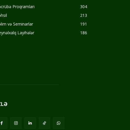
crübə Proqramları
304
hsil
213
lim və Seminarlar
191
ynəlxalq Layihələr
186
ZLƏ