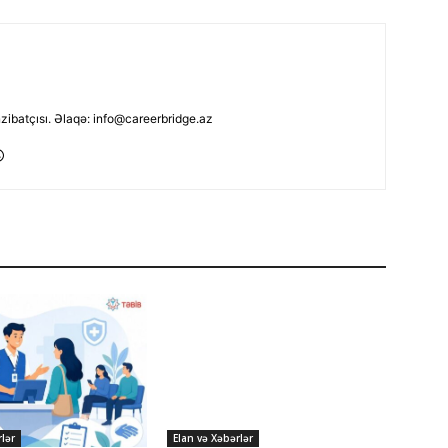
nzibatçısı. Əlaqə: info@careerbridge.az
lər
Elan və Xəbərlər