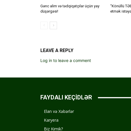
Gənc alim və tədqiqatçılar üçün yay
“Könüllü TƏB
düşərgəsi!
etmək istəyə
LEAVE A REPLY
Log in to leave a comment
FAYDALI KEÇİDLƏR
Elan və Xəbərlər
Karyera
Biz Kimik?