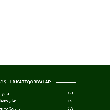
ƏŞHUR KATEQORİYALAR
aryera
948
kansiyalar
640
an və Xəbərlər
578