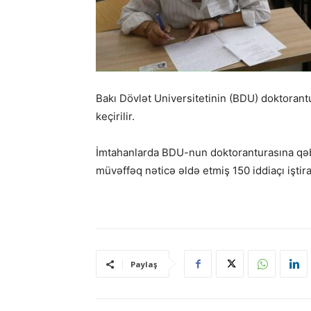
Bakı Dövlət Universitetinin (BDU) doktorant
keçirilir.
İmtahanlarda BDU-nun doktoranturasına qəb
müvəffəq nəticə əldə etmiş 150 iddiaçı iştira
Paylaş