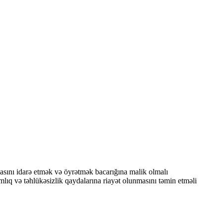
sını idarə etmək və öyrətmək bacarığına malik olmalı
amlıq və təhlükəsizlik qaydalarına riayət olunmasını təmin etməli