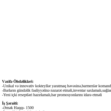
Vəzifə Öhdəlikləri:
-Unikal və innovativ kokteyllər yaratmaq həvəsinə,barmenlər komanda
-Barların gündəlik fəaliyyətinə nəzarət etməli,inventar saxlamalı,sağl
-Yeni içki reseptləri hazırlamalı,bar promosyonlarını idarə etməli
İş Şəraiti:
-Əmək Haqqı- 1500