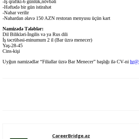
-İş qrafiki-6 günlük,növbəli
-Həftədə bir gün istirahət
-Nahar verilir
-Nahardan əlavə 150 AZN restoran menyusu üçün kart
Namizədə Tələblər:
Dil Bilikləri-İngilis və ya Rus dili
İş təcrübəsi-minumum 2 il (Bar üzrə menecer)
Yaş-28-45
Cins-kişi
Uyğun namizədlər “Filiallar üzrə Bar Menecer” başlığı ilə CV-ni
hr@b
Paylaş
CareerBridge.az