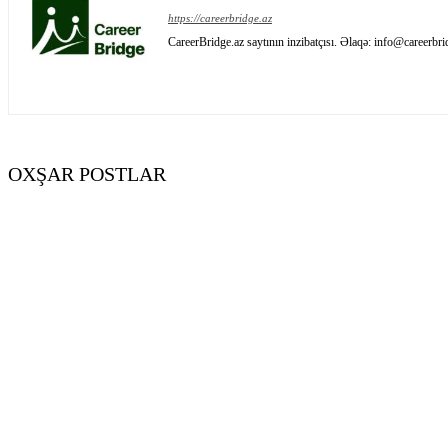
https://careerbridge.az
CareerBridge.az saytının inzibatçısı. Əlaqə: info@careerbri
OXŞAR POSTLAR