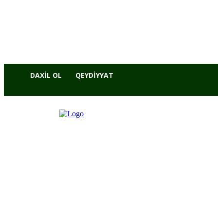
DAXIL OL
QEYDIYYAT