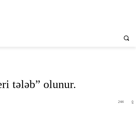
ri tələb” olunur.
244
0