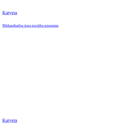
Karyera
Mühasibatlıq üzrə təcrübə proqramı
Karyera