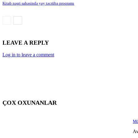
Kitab nəşri sahəsində yay təcrübə proqramı
LEAVE A REPLY
Log in to leave a comment
ÇOX OXUNANLAR
Mü
Av