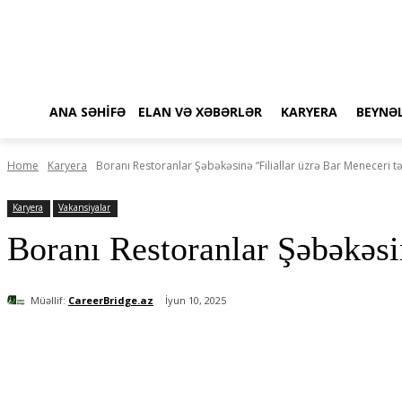
ANA SƏHIFƏ
ELAN VƏ XƏBƏRLƏR
KARYERA
BEYNƏ
Home
Karyera
Boranı Restoranlar Şəbəkəsinə “Filiallar üzrə Bar Meneceri tə
Karyera
Vakansiyalar
Boranı Restoranlar Şəbəkəsin
Müəllif:
CareerBridge.az
İyun 10, 2025