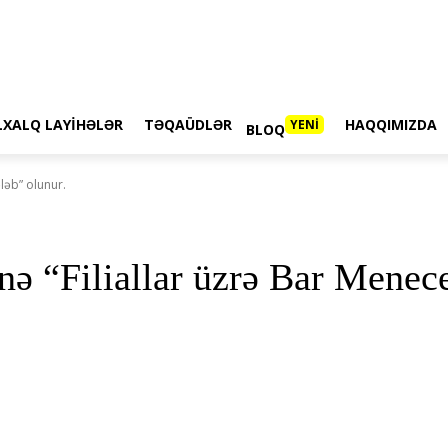
LXALQ LAYIHƏLƏR
TƏQAÜDLƏR
HAQQIMIZDA
YENİ
BLOQ
ləb” olunur.
ə “Filiallar üzrə Bar Menece