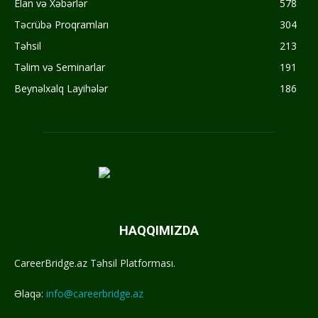
Elan və Xəbərlər
578
Təcrübə Proqramları
304
Təhsil
213
Təlim və Seminarlar
191
Beynəlxalq Layihələr
186
HAQQIMIZDA
CareerBridge.az Təhsil Platforması.
Əlaqə:
info@careerbridge.az