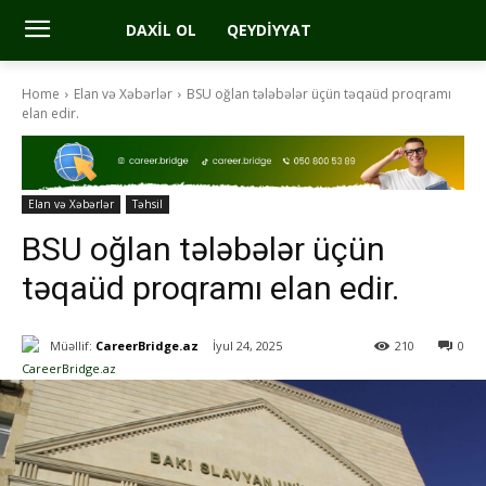
DAXIL OL
QEYDIYYAT
Home
Elan və Xəbərlər
BSU oğlan tələbələr üçün təqaüd proqramı
elan edir.
Elan və Xəbərlər
Təhsil
BSU oğlan tələbələr üçün
təqaüd proqramı elan edir.
Müəllif:
CareerBridge.az
İyul 24, 2025
210
0