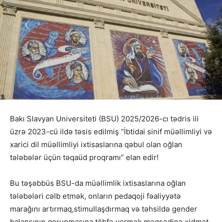
Bakı Slavyan Universiteti (BSU) 2025/2026-cı tədris ili
üzrə 2023-cü ildə təsis edilmiş “İbtidai sinif müəllimliyi və
xarici dil müəllimliyi ixtisaslarına qəbul olan oğlan
tələbələr üçün təqaüd proqramı” elan edir!
Bu təşəbbüs BSU-da müəllimlik ixtisaslarına oğlan
tələbələri cəlb etmək, onların pedaqoji fəaliyyətə
marağını artırmaq,stimullaşdırmaq və təhsildə gender
balansının qorunmasına töhfə vermək məqsədinə xidmət