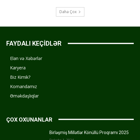
Daha Çox
FAYDALI KEÇİDLƏR
Elan və Xəbərlər
Karyera
Biz Kimik?
Komandamız
Əməkdaşlıqlar
ÇOX OXUNANLAR
Birləşmiş Millətlər Könüllü Proqramı 2025
Dekabr 1, 2024