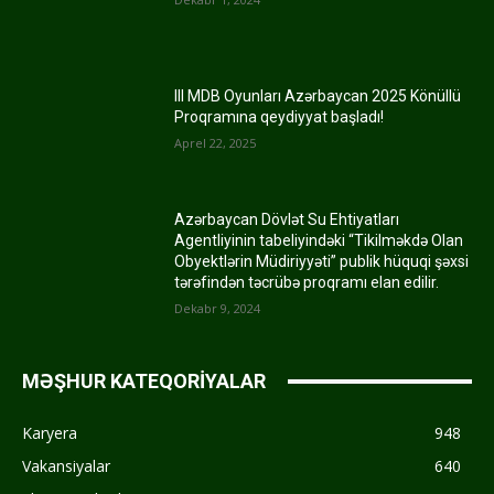
III MDB Oyunları Azərbaycan 2025 Könüllü
Proqramına qeydiyyat başladı!
Aprel 22, 2025
Azərbaycan Dövlət Su Ehtiyatları
Agentliyinin tabeliyindəki “Tikilməkdə Olan
Obyektlərin Müdiriyyəti” publik hüquqi şəxsi
tərəfindən təcrübə proqramı elan edilir.
Dekabr 9, 2024
MƏŞHUR KATEQORİYALAR
Karyera
948
Vakansiyalar
640