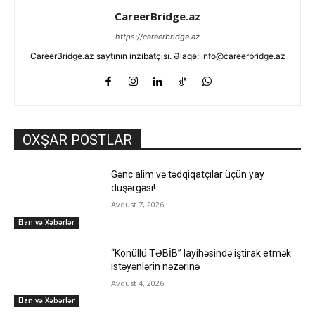
CareerBridge.az
https://careerbridge.az
CareerBridge.az saytının inzibatçısı. Əlaqə: info@careerbridge.az
OXŞAR POSTLAR
Gənc alim və tədqiqatçılar üçün yay
düşərgəsi!
Avqust 7, 2026
Elan və Xəbərlər
“Könüllü TƏBİB” layihəsində iştirak etmək
istəyənlərin nəzərinə
Avqust 4, 2026
Elan və Xəbərlər