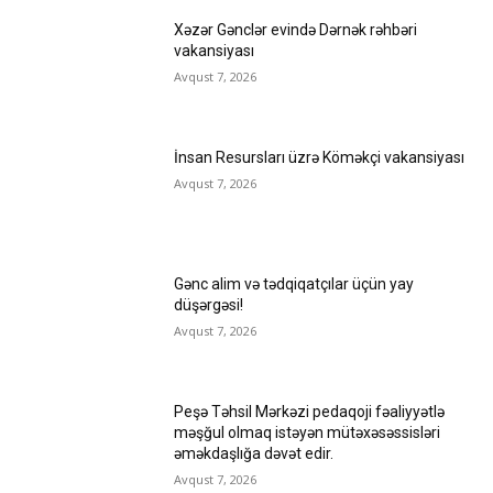
Xəzər Gənclər evində Dərnək rəhbəri
vakansiyası
Avqust 7, 2026
İnsan Resursları üzrə Köməkçi vakansiyası
Avqust 7, 2026
Gənc alim və tədqiqatçılar üçün yay
düşərgəsi!
Avqust 7, 2026
Peşə Təhsil Mərkəzi pedaqoji fəaliyyətlə
məşğul olmaq istəyən mütəxəsəssisləri
əməkdaşlığa dəvət edir.
Avqust 7, 2026