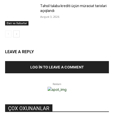
Təhsil tələbə krediti üçün müraciət tarixləri
açıqlandı
Avqust 3, 2026
Elan və Xəbərlər
LEAVE A REPLY
LOG IN TO LEAVE A COMMENT
Reklam
ÇOX OXUNANLAR