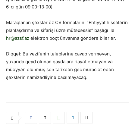
6-cı gün 09:00-13:00)
Maraqlanan şəxslər öz CV formalarını “Ehtiyyat hissələrin
planlaşdırma və sifarişi üzrə mütəxəssis” başlığı ilə
hr@azsf.az
elektron poçt ünvanına göndərə bilərlər.
Diqqət: Bu vəzifənin tələblərinə cavab verməyən,
yuxarıda qeyd olunan qaydalara riayət etməyən və
müəyyən olunmuş son tarixdən gec müraciət edən
şəxslərin namizədliyinə baxılmayacaq.