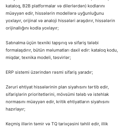
kataloq, B2B platformalar və dilerlərdən) kodlarını
müəyyən edir, hissələrin modellərə uyğunluğunu
yoxlayır, orijinal və analoji hissələri araşdırır, hissələrin
orijinallığını kodla yoxlayır;
Satınalma üçün texniki tapşırıq və sifariş tələbi
formalaşdırır, bütün məlumatları daxil edir: kataloq kodu,
miqdar, texnika modeli, təsvirlər;
ERP sistemi üzərindən rəsmi sifariş yaradır;
Zəruri ehtiyat hissələrinin plan siyahısını tərtib edir,
sifarişlərin prioritetlərini, mövsümi tələb və istehlak
normasını müəyyən edir, kritik ehtiyatların siyahısını
hazırlayır;
Keçmiş illərin təmir və TQ tarixçəsini təhlil edir, illik