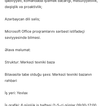
qabiliyyəti, komandada işləmək bacarığı, məsuliyyətlilik,
dəqiqlik və proaktivlik;
Azərbaycan dili səlis;
Microsoft Office proqramlarını sərbəst istifadəçi
səviyyəsində bilməsi.
Əlavə məlumat:
Struktur: Mərkəzi texniki baza
Bilavasitə tabe olduğu şəxs: Mərkəzi texniki bazanın
rəhbəri
İş yeri: Yevlax
İş qrafiki: 6 günlük iş həftəsi (1-5-ci günlər 09:00-17:00,