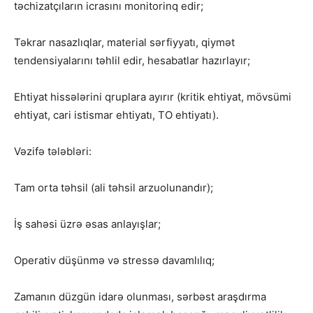
təchizatçıların icrasını monitorinq edir;
Təkrar nasazlıqlar, material sərfiyyatı, qiymət
tendensiyalarını təhlil edir, hesabatlar hazırlayır;
Ehtiyat hissələrini qruplara ayırır (kritik ehtiyat, mövsümi
ehtiyat, cari istismar ehtiyatı, TO ehtiyatı).
Vəzifə tələbləri:
Tam orta təhsil (ali təhsil arzuolunandır);
İş sahəsi üzrə əsas anlayışlar;
Operativ düşünmə və stressə davamlılıq;
Zamanın düzgün idarə olunması, sərbəst araşdırma