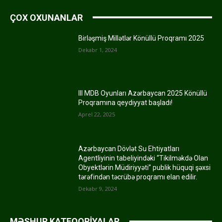
ÇOX OXUNANLAR
Birləşmiş Millətlər Könüllü Proqramı 2025
Dekabr 1, 2024
III MDB Oyunları Azərbaycan 2025 Könüllü
Proqramına qeydiyyat başladı!
Aprel 22, 2025
Azərbaycan Dövlət Su Ehtiyatları
Agentliyinin tabeliyindəki “Tikilməkdə Olan
Obyektlərin Müdiriyyəti” publik hüquqi şəxsi
tərəfindən təcrübə proqramı elan edilir.
Dekabr 9, 2024
MƏŞHUR KATEQORİYALAR