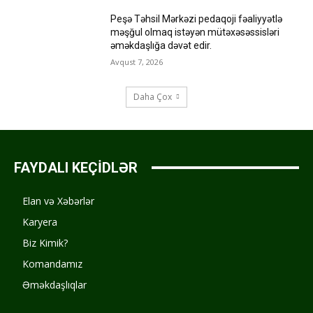
Peşə Təhsil Mərkəzi pedaqoji fəaliyyətlə
məşğul olmaq istəyən mütəxəsəssisləri
əməkdaşlığa dəvət edir.
Avqust 7, 2026
Daha Çox
FAYDALI KEÇİDLƏR
Elan və Xəbərlər
Karyera
Biz Kimik?
Komandamız
Əməkdaşlıqlar