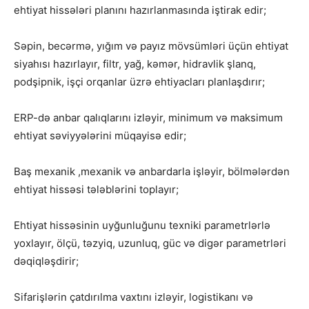
ehtiyat hissələri planını hazırlanmasında iştirak edir;
Səpin, becərmə, yığım və payız mövsümləri üçün ehtiyat
siyahısı hazırlayır, filtr, yağ, kəmər, hidravlik şlanq,
podşipnik, işçi orqanlar üzrə ehtiyacları planlaşdırır;
ERP-də anbar qalıqlarını izləyir, minimum və maksimum
ehtiyat səviyyələrini müqayisə edir;
Baş mexanik ,mexanik və anbardarla işləyir, bölmələrdən
ehtiyat hissəsi tələblərini toplayır;
Ehtiyat hissəsinin uyğunluğunu texniki parametrlərlə
yoxlayır, ölçü, təzyiq, uzunluq, güc və digər parametrləri
dəqiqləşdirir;
Sifarişlərin çatdırılma vaxtını izləyir, logistikanı və