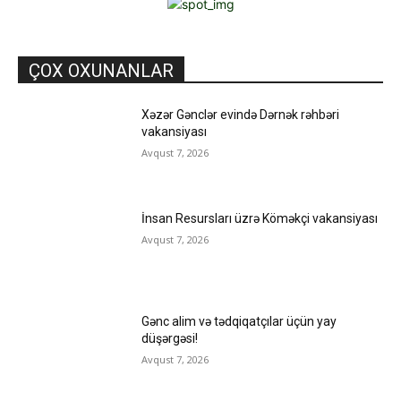
ÇOX OXUNANLAR
Xəzər Gənclər evində Dərnək rəhbəri
vakansiyası
Avqust 7, 2026
İnsan Resursları üzrə Köməkçi vakansiyası
Avqust 7, 2026
Gənc alim və tədqiqatçılar üçün yay
düşərgəsi!
Avqust 7, 2026