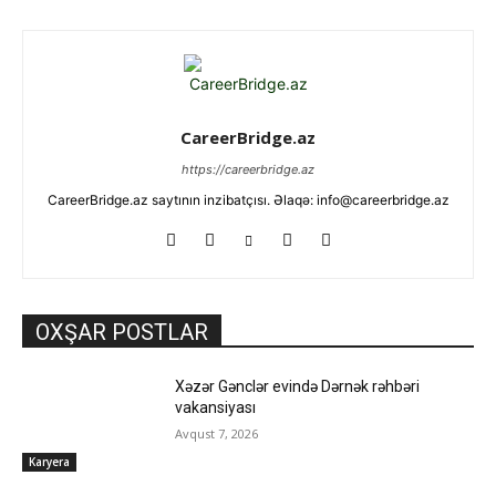
CareerBridge.az
https://careerbridge.az
CareerBridge.az saytının inzibatçısı. Əlaqə: info@careerbridge.az
OXŞAR POSTLAR
Xəzər Gənclər evində Dərnək rəhbəri
vakansiyası
Avqust 7, 2026
Karyera