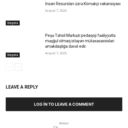
İnsan Resursları üzrə Köməkçi vakansiyası
Avqust 7, 2026
Karyera
Peşə Təhsil Mərkəzi pedaqoji fəaliyyətlə
məşğul olmaq istəyən mütəxəsəssisləri
əməkdaşlığa dəvət edir.
Avqust 7, 2026
Karyera
LEAVE A REPLY
LOG IN TO LEAVE A COMMENT
Reklam