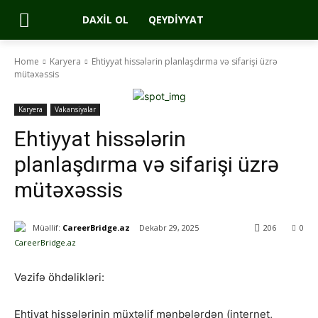
DAXIL OL
QEYDIYYAT
Home
Karyera
Ehtiyyat hissələrin planlaşdırma və sifarişi üzrə
mütəxəssis
Karyera
Vakansiyalar
Ehtiyyat hissələrin
planlaşdırma və sifarişi üzrə
mütəxəssis
Müəllif:
CareerBridge.az
Dekabr 29, 2025
206
0
Vəzifə öhdəlikləri:
Ehtiyat hissələrinin müxtəlif mənbələrdən (internet,