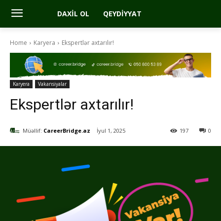
DAXIL OL
QEYDIYYAT
Home
Karyera
Ekspertlər axtarılır!
Karyera
Vakansiyalar
Ekspertlər axtarılır!
Müəllif:
CareerBridge.az
İyul 1, 2025
197
0