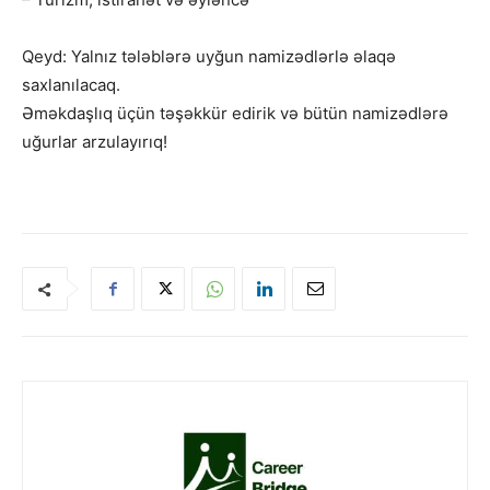
Qeyd: Yalnız tələblərə uyğun namizədlərlə əlaqə
saxlanılacaq.
Əməkdaşlıq üçün təşəkkür edirik və bütün namizədlərə
uğurlar arzulayırıq!