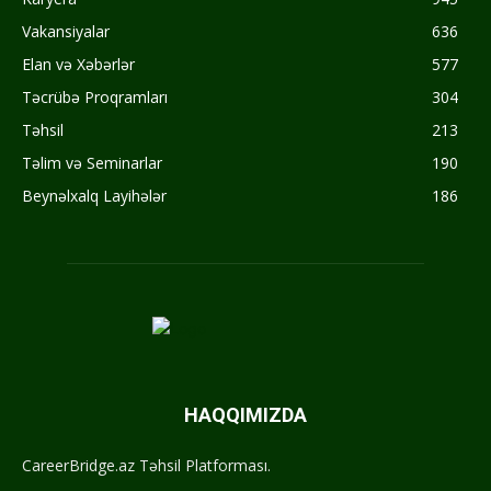
Vakansiyalar
636
Elan və Xəbərlər
577
Təcrübə Proqramları
304
Təhsil
213
Təlim və Seminarlar
190
Beynəlxalq Layihələr
186
HAQQIMIZDA
CareerBridge.az Təhsil Platforması.