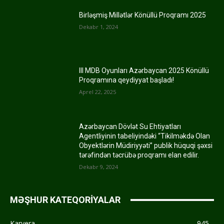
Birləşmiş Millətlər Könüllü Proqramı 2025
Dekabr 1, 2024
III MDB Oyunları Azərbaycan 2025 Könüllü
Proqramına qeydiyyat başladı!
Aprel 22, 2025
Azərbaycan Dövlət Su Ehtiyatları
Agentliyinin tabeliyindəki “Tikilməkdə Olan
Obyektlərin Müdiriyyəti” publik hüquqi şəxsi
tərəfindən təcrübə proqramı elan edilir.
Dekabr 9, 2024
MƏŞHUR KATEQORİYALAR
Karyera
945