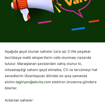
Aşağıda qeyd olunan sahələr üzrə azı 3 illik peşəkar
təcrübəyə malik ekspertlərin cəlb olunması nəzərdə
tutulur. Maraqlanan şəxslərdən xahiş olunur ki,
ixtisaslaşdığı sahəni qeyd etməklə, CV və tərcümeyi-hal
sənədlərini (Azərbaycan dilində) ən qısa zamanda
elchin.taghiyev@ekvita.com
elektron ünvanına göndərə
bilərlər.
Axtarılan sahələr: