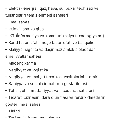
– Elektrik enerjisi, qaz, hava, su, buxar təchizatı və
tullantıların təmizlənməsi sahələri
– Emal sahəsi
– İctimai iaşə və qida
– İKT (İnformasiya və kommunikasiya texnologiyaları)
– Kənd təsərrüfatı, meşə təsərrüfatı və balıqçılıq
– Maliyyə, sığorta və daşınmaz əmlakla əlaqədar
əməliyyatlar sahəsi
– Mədənçıxarma
– Nəqliyyat və logistika
– Nəqliyyat və məişət texnikası vasitələrinin təmiri
– Səhiyyə və sosial xidmətlərin göstərilməsi
– Təhsil, elm, mədəniyyət və incəsənət sahələri
– Ticarət, biznesin idarə olunması və fərdi xidmətlərin
göstərilməsi sahəsi
– Tikinti
– Turizm, istirahət və əyləncə