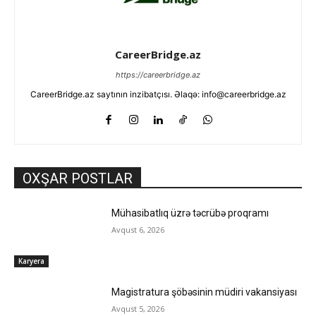
CareerBridge.az
https://careerbridge.az
CareerBridge.az saytının inzibatçısı. Əlaqə: info@careerbridge.az
OXŞAR POSTLAR
Mühasibatlıq üzrə təcrübə proqramı
Avqust 6, 2026
Karyera
Magistratura şöbəsinin müdiri vakansiyası
Avqust 5, 2026