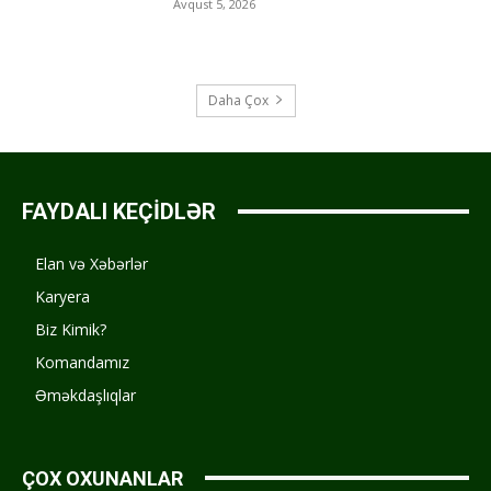
Avqust 5, 2026
Daha Çox
FAYDALI KEÇİDLƏR
Elan və Xəbərlər
Karyera
Biz Kimik?
Komandamız
Əməkdaşlıqlar
ÇOX OXUNANLAR