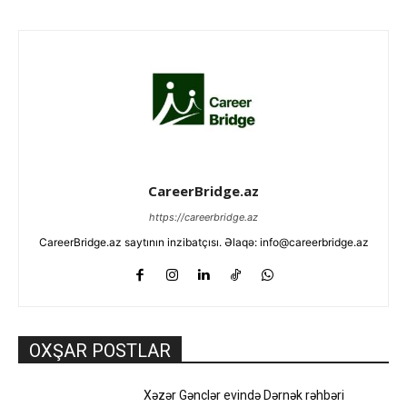
CareerBridge.az
https://careerbridge.az
CareerBridge.az saytının inzibatçısı. Əlaqə: info@careerbridge.az
OXŞAR POSTLAR
Xəzər Gənclər evində Dərnək rəhbəri