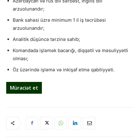
Azərbaycan və rus dili sərbəst, İngilis dili
arzuolunandır;
Bank sahəsi üzrə minimum 1 il iş təcrübəsi
arzuolunandır;
Analitik düşüncə tərzinə sahib;
Komandada işləmək bacarığı, diqqətli və məsuliyyətli
olması;
Öz üzərində işləmə və inkişaf etmə qabiliyyəti.
Müraciət et