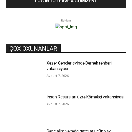
LOG IN TO LEAVE A COMMENT
Reklam
ÇOX OXUNANLAR
Xəzər Gənclər evində Dərnək rəhbəri
vakansiyası
Avqust 7, 2026
İnsan Resursları üzrə Köməkçi vakansiyası
Avqust 7, 2026
Gənc alim və tədqiqatçılar üçün yay