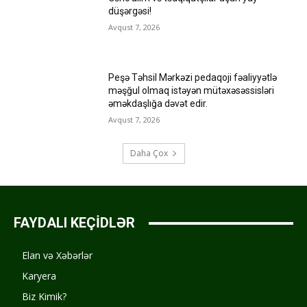
düşərgəsi!
Avqust 7, 2026
Peşə Təhsil Mərkəzi pedaqoji fəaliyyətlə
məşğul olmaq istəyən mütəxəsəssisləri
əməkdaşlığa dəvət edir.
Avqust 7, 2026
Daha Çox
FAYDALI KEÇİDLƏR
Elan və Xəbərlər
Karyera
Biz Kimik?