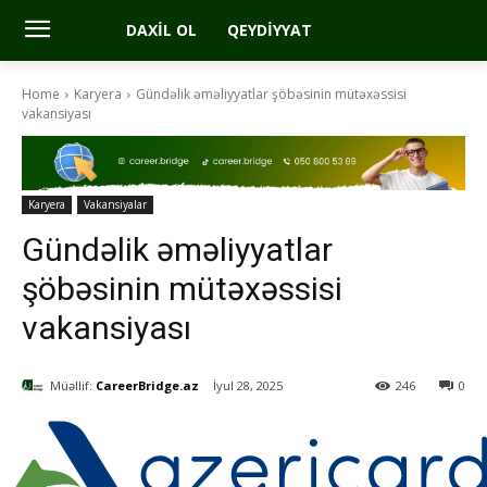
DAXIL OL
QEYDIYYAT
Home
Karyera
Gündəlik əməliyyatlar şöbəsinin mütəxəssisi
vakansiyası
Karyera
Vakansiyalar
Gündəlik əməliyyatlar
şöbəsinin mütəxəssisi
vakansiyası
Müəllif:
CareerBridge.az
İyul 28, 2025
246
0