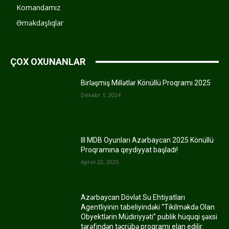
Komandamız
Əməkdaşlıqlar
ÇOX OXUNANLAR
Birləşmiş Millətlər Könüllü Proqramı 2025
Dekabr 1, 2024
III MDB Oyunları Azərbaycan 2025 Könüllü
Proqramına qeydiyyat başladı!
Aprel 22, 2025
Azərbaycan Dövlət Su Ehtiyatları
Agentliyinin tabeliyindəki “Tikilməkdə Olan
Obyektlərin Müdiriyyəti” publik hüquqi şəxsi
tərəfindən təcrübə proqramı elan edilir.