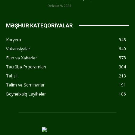
Dekabr 9, 2024
MƏŞHUR KATEQORİYALAR
Karyera
948
Vakansiyalar
640
Elan və Xəbərlər
578
Təcrübə Proqramları
304
Təhsil
213
Təlim və Seminarlar
191
Beynəlxalq Layihələr
186