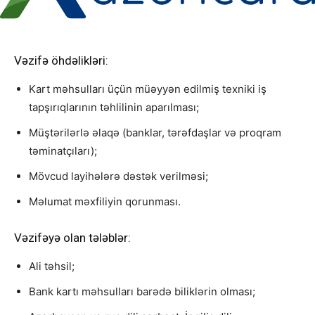
Vəzifə öhdəlikləri:
Kart məhsulları üçün müəyyən edilmiş texniki iş
tapşırıqlarının təhlilinin aparılması;
Müştərilərlə əlaqə (banklar, tərəfdaşlar və proqram
təminatçıları);
Mövcud layihələrə dəstək verilməsi;
Məlumat məxfiliyin qorunması.
Vəzifəyə olan tələblər:
Ali təhsil;
Bank kartı məhsulları barədə biliklərin olması;