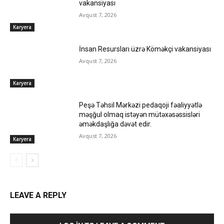
vakansiyası
Avqust 7, 2026
Karyera
İnsan Resursları üzrə Köməkçi vakansiyası
Avqust 7, 2026
Karyera
Peşə Təhsil Mərkəzi pedaqoji fəaliyyətlə
məşğul olmaq istəyən mütəxəsəssisləri
əməkdaşlığa dəvət edir.
Avqust 7, 2026
Karyera
LEAVE A REPLY