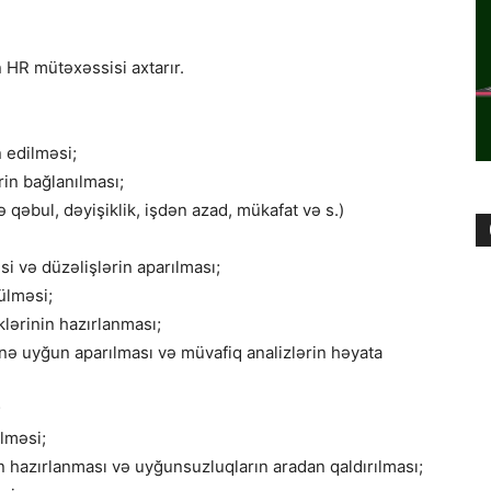
 HR mütəxəssisi axtarır.
 edilməsi;
in bağlanılması;
ə qəbul, dəyişiklik, işdən azad, mükafat və s.)
 və düzəlişlərin aparılması;
rülməsi;
lərinin hazırlanması;
ə uyğun aparılması və müvafiq analizlərin həyata
;
ilməsi;
 hazırlanması və uyğunsuzluqların aradan qaldırılması;