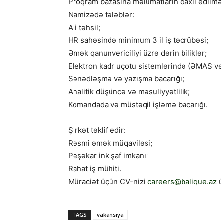
Proqram bazasına məlumatların daxil edilmə
Namizədə tələblər:
Ali təhsil;
HR sahəsində minimum 3 il iş təcrübəsi;
Əmək qanunvericiliyi üzrə dərin biliklər;
Elektron kadr uçotu sistemlərində (ƏMAS və 
Sənədləşmə və yazışma bacarığı;
Analitik düşüncə və məsuliyyətlilik;
Komandada və müstəqil işləmə bacarığı.
Şirkət təklif edir:
Rəsmi əmək müqaviləsi;
Peşəkar inkişaf imkanı;
Rahat iş mühiti.
Müraciət üçün CV-nizi
careers@balique.az
ü
TAGS
vakansiya