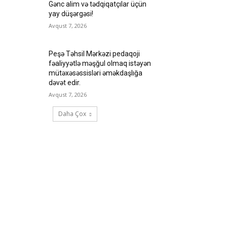
Gənc alim və tədqiqatçılar üçün
yay düşərgəsi!
Avqust 7, 2026
Peşə Təhsil Mərkəzi pedaqoji
fəaliyyətlə məşğul olmaq istəyən
mütəxəsəssisləri əməkdaşlığa
dəvət edir.
Avqust 7, 2026
Daha Çox