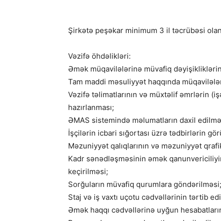
Şirkətə peşəkar minimum 3 il təcrübəsi olan
Vəzifə öhdəlikləri:
Əmək müqavilələrinə müvafiq dəyişikliklərin
Tam maddi məsuliyyət haqqında müqavilələr
Vəzifə təlimatlarının və müxtəlif əmrlərin (iş
hazırlanması;
ƏMAS sistemində məlumatların daxil edilməsi
İşçilərin icbari sığortası üzrə tədbirlərin gö
Məzuniyyət qalıqlarının və məzuniyyət qrafik
Kadr sənədləşməsinin əmək qanunvericiliyin
keçirilməsi;
Sorğuların müvafiq qurumlara göndərilməsi
Staj və iş vaxtı uçotu cədvəllərinin tərtib ed
Əmək haqqı cədvəllərinə uyğun hesabatların