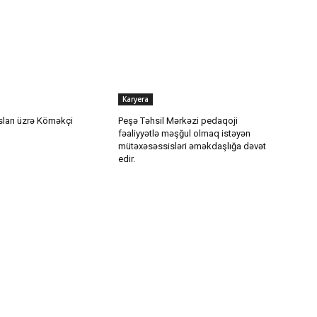
Karyera
sları üzrə Köməkçi
Peşə Təhsil Mərkəzi pedaqoji
fəaliyyətlə məşğul olmaq istəyən
mütəxəsəssisləri əməkdaşlığa dəvət
edir.