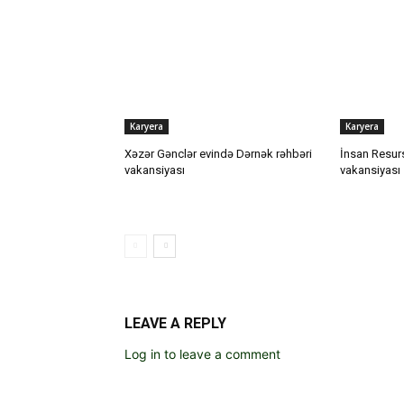
Karyera
Karyera
Xəzər Gənclər evində Dərnək rəhbəri
İnsan Resur
vakansiyası
vakansiyası
LEAVE A REPLY
Log in to leave a comment