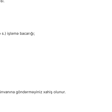
si.
s.) işləmə bacarığı;
nvanına göndərməyiniz xahiş olunur.