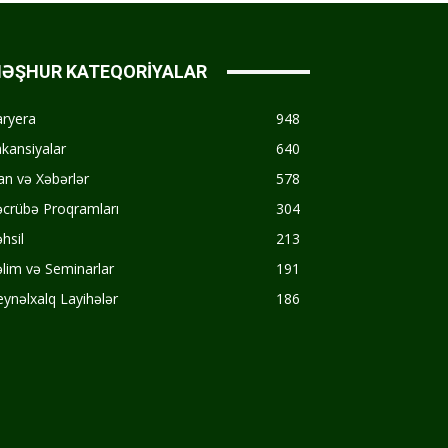
ƏŞHUR KATEQORİYALAR
aryera
948
kansiyalar
640
an və Xəbərlər
578
crübə Proqramları
304
hsil
213
lim və Seminarlar
191
ynəlxalq Layihələr
186