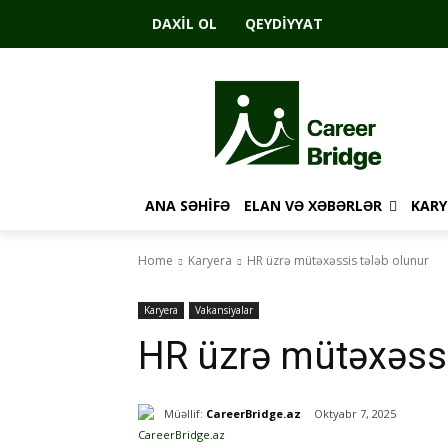
DAXIL OL
QEYDIYYAT
ANA SƏHIFƏ
ELAN VƏ XƏBƏRLƏR
KARY
Home
Karyera
HR üzrə mütəxəssis tələb olunur
Karyera
Vakansiyalar
HR üzrə mütəxəssi
Müəllif:
CareerBridge.az
Oktyabr 7, 2025