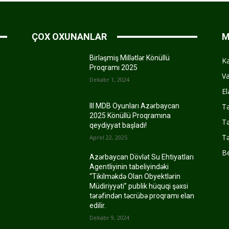
ÇOX OXUNANLAR
M
Birləşmiş Millətlər Könüllü
K
Proqramı 2025
Va
Dekabr 1, 2024
El
Tə
III MDB Oyunları Azərbaycan
2025 Könüllü Proqramına
Tə
qeydiyyat başladı!
Tə
Aprel 22, 2025
Be
Azərbaycan Dövlət Su Ehtiyatları
Agentliyinin tabeliyindəki
“Tikilməkdə Olan Obyektlərin
Müdiriyyəti” publik hüquqi şəxsi
tərəfindən təcrübə proqramı elan
edilir.
Dekabr 9, 2024