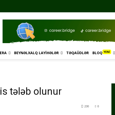
YENİ
ERA
BEYNƏLXALQ LAYIHƏLƏR
TƏQAÜDLƏR
BLOQ
s tələb olunur
230
0