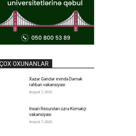
ÇOX OXUNANLAR
Xəzər Gənclər evində Dərnək
rəhbəri vakansiyası
Avqust 7, 2026
İnsan Resursları üzrə Köməkçi
vakansiyası
Avqust 7, 2026