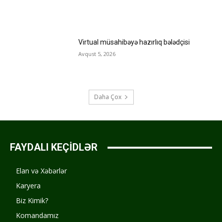
Virtual müsahibəyə hazırlıq bələdçisi
Avqust 5, 2026
Daha Çox
FAYDALI KEÇİDLƏR
Elan və Xəbərlər
Karyera
Biz Kimik?
Komandamız