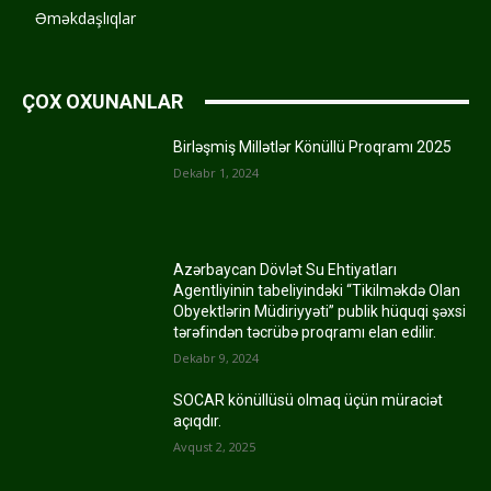
Əməkdaşlıqlar
ÇOX OXUNANLAR
Birləşmiş Millətlər Könüllü Proqramı 2025
Dekabr 1, 2024
Azərbaycan Dövlət Su Ehtiyatları
Agentliyinin tabeliyindəki “Tikilməkdə Olan
Obyektlərin Müdiriyyəti” publik hüquqi şəxsi
tərəfindən təcrübə proqramı elan edilir.
Dekabr 9, 2024
SOCAR könüllüsü olmaq üçün müraciət
açıqdır.
Avqust 2, 2025