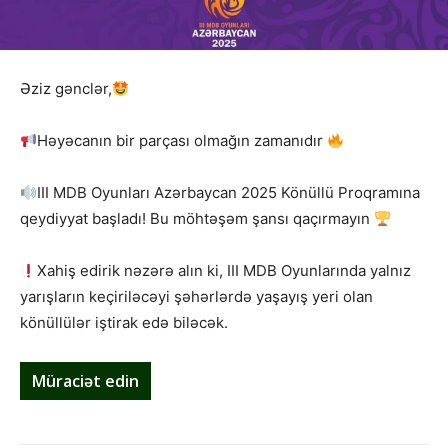
Əziz gənclər,
Həyəcanın bir parçası olmağın zamanıdır
III MDB Oyunları Azərbaycan 2025 Könüllü Proqramına
qeydiyyat başladı! Bu möhtəşəm şansı qaçırmayın
Xahiş edirik nəzərə alın ki, III MDB Oyunlarında yalnız
yarışların keçiriləcəyi şəhərlərdə yaşayış yeri olan
könüllülər iştirak edə biləcək.
Müraciət edin