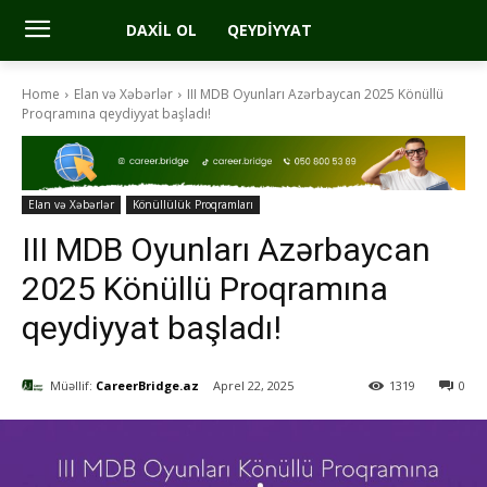
DAXIL OL
QEYDIYYAT
Home
Elan və Xəbərlər
III MDB Oyunları Azərbaycan 2025 Könüllü
Proqramına qeydiyyat başladı!
Elan və Xəbərlər
Könüllülük Proqramları
III MDB Oyunları Azərbaycan
2025 Könüllü Proqramına
qeydiyyat başladı!
Müəllif:
CareerBridge.az
Aprel 22, 2025
1319
0