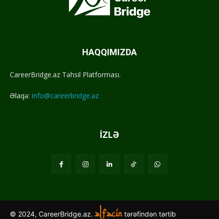
HAQQIMIZDA
CareerBridge.az Təhsil Platforması.
Əlaqə:
info@careerbridge.az
İZLƏ
© 2024, CareerBridge.az.
tərəfindən tərtib