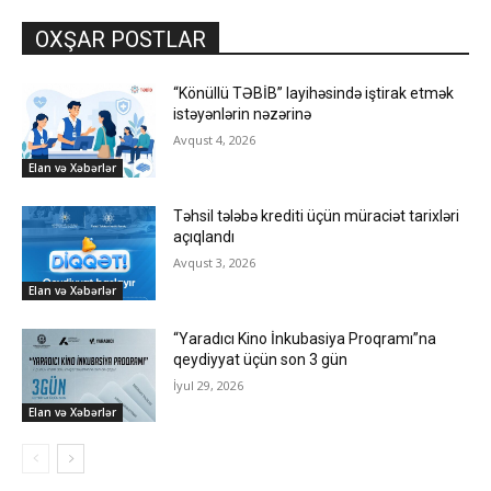
OXŞAR POSTLAR
“Könüllü TƏBİB” layihəsində iştirak etmək
istəyənlərin nəzərinə
Avqust 4, 2026
Elan və Xəbərlər
Təhsil tələbə krediti üçün müraciət tarixləri
açıqlandı
Avqust 3, 2026
Elan və Xəbərlər
“Yaradıcı Kino İnkubasiya Proqramı”na
qeydiyyat üçün son 3 gün
İyul 29, 2026
Elan və Xəbərlər