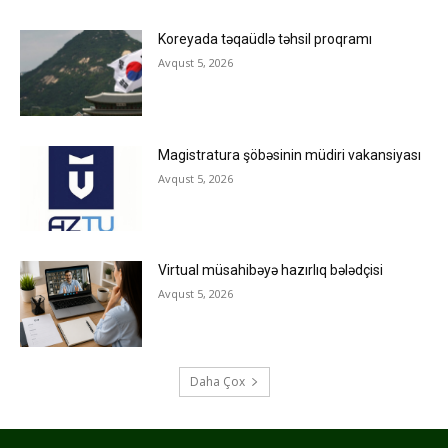
Koreyada təqaüdlə təhsil proqramı
Avqust 5, 2026
Magistratura şöbəsinin müdiri vakansiyası
Avqust 5, 2026
Virtual müsahibəyə hazırlıq bələdçisi
Avqust 5, 2026
Daha Çox