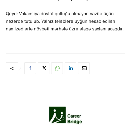
Qeyd: Vakansiya dövlət qulluğu olmayan vəzifə üçün
nəzərdə tutulub. Yalnız tələblərə uyğun hesab edilən
namizədlərlə növbəti mərhələ üzrə əlaqə saxlanılacaqdır.