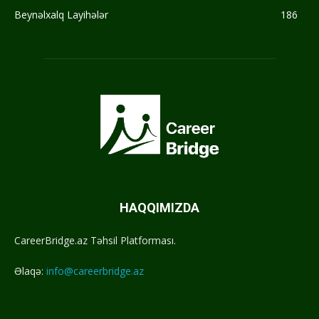
Beynəlxalq Layihələr
186
HAQQIMIZDA
CareerBridge.az Təhsil Platforması.
Əlaqə:
info@careerbridge.az