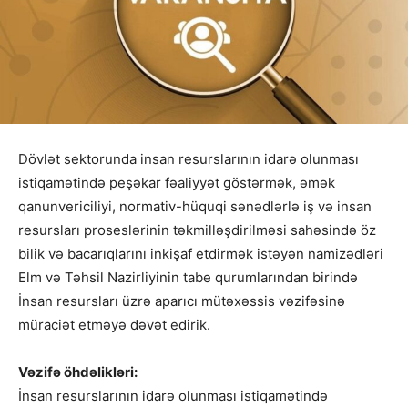
Dövlət sektorunda insan resurslarının idarə olunması
istiqamətində peşəkar fəaliyyət göstərmək, əmək
qanunvericiliyi, normativ-hüquqi sənədlərlə iş və insan
resursları proseslərinin təkmilləşdirilməsi sahəsində öz
bilik və bacarıqlarını inkişaf etdirmək istəyən namizədləri
Elm və Təhsil Nazirliyinin tabe qurumlarından birində
İnsan resursları üzrə aparıcı mütəxəssis vəzifəsinə
müraciət etməyə dəvət edirik.
Vəzifə öhdəlikləri:
İnsan resurslarının idarə olunması istiqamətində