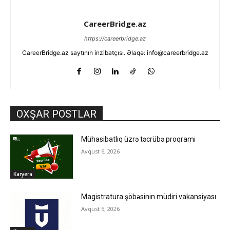
CareerBridge.az
https://careerbridge.az
CareerBridge.az saytının inzibatçısı. Əlaqə: info@careerbridge.az
OXŞAR POSTLAR
Mühasibatlıq üzrə təcrübə proqramı
Avqust 6, 2026
Karyera
Magistratura şöbəsinin müdiri vakansiyası
Avqust 5, 2026