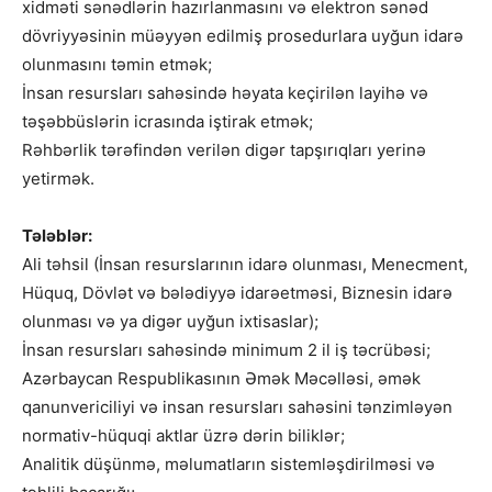
xidməti sənədlərin hazırlanmasını və elektron sənəd
dövriyyəsinin müəyyən edilmiş prosedurlara uyğun idarə
olunmasını təmin etmək;
İnsan resursları sahəsində həyata keçirilən layihə və
təşəbbüslərin icrasında iştirak etmək;
Rəhbərlik tərəfindən verilən digər tapşırıqları yerinə
yetirmək.
Tələblər:
Ali təhsil (İnsan resurslarının idarə olunması, Menecment,
Hüquq, Dövlət və bələdiyyə idarəetməsi, Biznesin idarə
olunması və ya digər uyğun ixtisaslar);
İnsan resursları sahəsində minimum 2 il iş təcrübəsi;
Azərbaycan Respublikasının Əmək Məcəlləsi, əmək
qanunvericiliyi və insan resursları sahəsini tənzimləyən
normativ-hüquqi aktlar üzrə dərin biliklər;
Analitik düşünmə, məlumatların sistemləşdirilməsi və