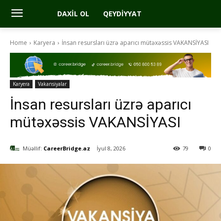
DAXIL OL
QEYDIYYAT
Home
Karyera
İnsan resursları üzrə aparıcı mütəxəssis VAKANSİYASI
Karyera
Vakansiyalar
İnsan resursları üzrə aparıcı
mütəxəssis VAKANSİYASI
Müəllif:
CareerBridge.az
İyul 8, 2026
79
0