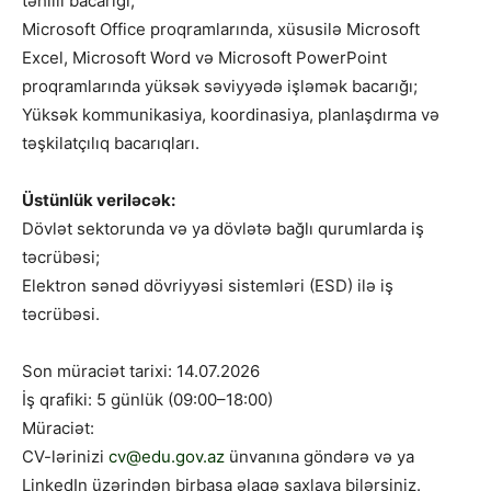
təhlili bacarığı;
Microsoft Office proqramlarında, xüsusilə Microsoft
Excel, Microsoft Word və Microsoft PowerPoint
proqramlarında yüksək səviyyədə işləmək bacarığı;
Yüksək kommunikasiya, koordinasiya, planlaşdırma və
təşkilatçılıq bacarıqları.
Üstünlük veriləcək:
Dövlət sektorunda və ya dövlətə bağlı qurumlarda iş
təcrübəsi;
Elektron sənəd dövriyyəsi sistemləri (ESD) ilə iş
təcrübəsi.
Son müraciət tarixi: 14.07.2026
İş qrafiki: 5 günlük (09:00–18:00)
Müraciət:
CV-lərinizi
cv@edu.gov.az
ünvanına göndərə və ya
LinkedIn üzərindən birbaşa əlaqə saxlaya bilərsiniz.