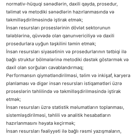
normativ-hüquqi sənədlərin, daxili qayda, prosedur,
təlimat və metodiki sənədlərin hazırlanmasında və
təkmilləşdirilməsində iştirak etmək;
İnsan resursları proseslərinin dövlət sektorunun
tələblərinə, qüvvədə olan qanunvericiliyə və daxili
prosedurlara uyğun təşkilini təmin etmək;
İnsan resursları siyasətinin və prosedurlarının tətbiqi ilə
bağlı struktur bölmələrinə metodiki dəstək göstərmək və
daxil olan sorğuları cavablandırmaq;
Performansın qiymətləndirilməsi, təlim və inkişaf, karyera
planlaması və digər insan resursları istiqamətləri üzrə
proseslərin təhlilində və təkmilləşdirilməsində iştirak
etmək;
İnsan resursları üzrə statistik məlumatların toplanması,
sistemləşdirilməsi, təhlili və analitik hesabatların
hazırlanmasını həyata keçirmək;
İnsan resursları fəaliyyəti ilə bağlı rəsmi yazışmaların,