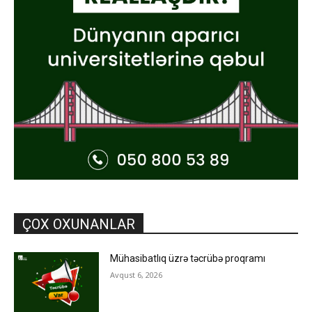
ÇOX OXUNANLAR
Mühasibatlıq üzrə təcrübə proqramı
Avqust 6, 2026