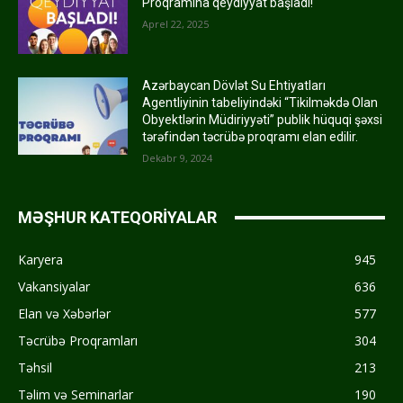
Proqramına qeydiyyat başladı!
Aprel 22, 2025
Azərbaycan Dövlət Su Ehtiyatları
Agentliyinin tabeliyindəki “Tikilməkdə Olan
Obyektlərin Müdiriyyəti” publik hüquqi şəxsi
tərəfindən təcrübə proqramı elan edilir.
Dekabr 9, 2024
MƏŞHUR KATEQORİYALAR
Karyera
945
Vakansiyalar
636
Elan və Xəbərlər
577
Təcrübə Proqramları
304
Təhsil
213
Təlim və Seminarlar
190