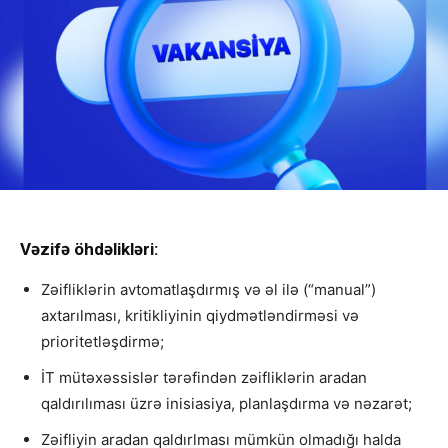
Vəzifə öhdəlikləri:
Zəifliklərin avtomatlaşdırmış və əl ilə (“manual”)
axtarılması, kritikliyinin qiydmətləndirməsi və
prioritetləşdirmə;
İT mütəxəssislər tərəfindən zəifliklərin aradan
qaldırılıması üzrə inisiasiya, planlaşdırma və nəzarət;
Zəifliyin aradan qaldırlması mümkün olmadığı halda