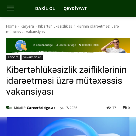
DAXIL OL
QEYDIYYAT
Home
Karyera
Kibertəhlükəsizlik zəifliklərinin idarəetməsi üzrə
mütəxəssis vakansiyası
Karyera
Vakansiyalar
Kibertəhlükəsizlik zəifliklərinin
idarəetməsi üzrə mütəxəssis
vakansiyası
Müəllif:
CareerBridge.az
İyul 7, 2026
77
0