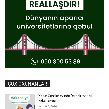
ÇOX OXUNANLAR
Xəzər Gənclər evində Dərnək rəhbəri
vakansiyası
Avqust 7, 2026