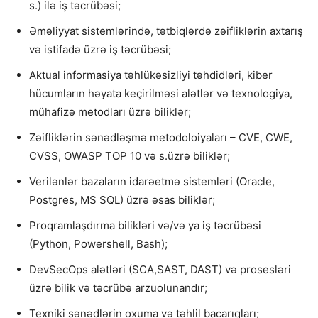
s.) ilə iş təcrübəsi;
Əməliyyat sistemlərində, tətbiqlərdə zəifliklərin axtarış
və istifadə üzrə iş təcrübəsi;
Aktual informasiya təhlükəsizliyi təhdidləri, kiber
hücumların həyata keçirilməsi alətlər və texnologiya,
mühafizə metodları üzrə biliklər;
Zəifliklərin sənədləşmə metodoloiyaları – CVE, CWE,
CVSS, OWASP TOP 10 və s.üzrə biliklər;
Verilənlər bazaların idarəetmə sistemləri (Oracle,
Postgres, MS SQL) üzrə əsas biliklər;
Proqramlaşdırma bilikləri və/və ya iş təcrübəsi
(Python, Powershell, Bash);
DevSecOps alətləri (SCA,SAST, DAST) və prosesləri
üzrə bilik və təcrübə arzuolunandır;
Texniki sənədlərin oxuma və təhlil bacarıqları;