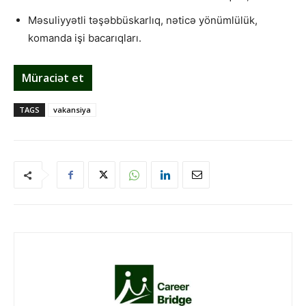
Məsuliyyətli təşəbbüskarlıq, nəticə yönümlülük,
komanda işi bacarıqları.
Müraciət et
TAGS
vakansiya