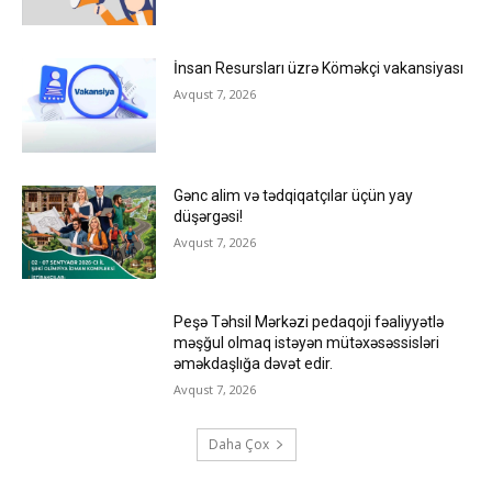
İnsan Resursları üzrə Köməkçi vakansiyası
Avqust 7, 2026
Gənc alim və tədqiqatçılar üçün yay
düşərgəsi!
Avqust 7, 2026
Peşə Təhsil Mərkəzi pedaqoji fəaliyyətlə
məşğul olmaq istəyən mütəxəsəssisləri
əməkdaşlığa dəvət edir.
Avqust 7, 2026
Daha Çox