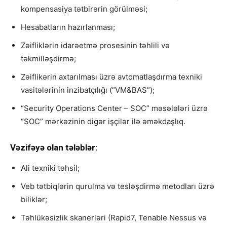
kompensasiya tətbirərin görülməsi;
Hesabatların hazırlanması;
Zəifliklərin idarəetmə prosesinin təhlili və
təkmilləşdirmə;
Zəiflikərin axtarılması üzrə avtomatlaşdırma texniki
vasitələrinin inzibatçılığı (“VM&BAS”);
“Security Operations Center – SOC” məsələləri üzrə
“SOC” mərkəzinin digər işçilər ilə əməkdaşlıq.
Vəzifəyə olan tələblər:
Ali texniki təhsil;
Veb tətbiqlərin qurulma və tesləşdirmə metodları üzrə
biliklər;
Təhlükəsizlik skanerləri (Rapid7, Tenable Nessus və