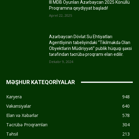
III MDB Oyunları Azərbaycan 2025 Könüllü
Proqramına qeydiyyat başladı!
Aprel 22, 2025
Azərbaycan Dövlət Su Ehtiyatları
Agentliyinin tabeliyindəki “Tikilməkdə Olan
Obyektlərin Müdiriyyəti” publik hüquqi şəxsi
tərəfindən təcrübə proqramı elan edilir.
Dekabr 9, 2024
MƏŞHUR KATEQORİYALAR
Karyera
948
Vakansiyalar
640
Elan və Xəbərlər
578
Təcrübə Proqramları
304
Təhsil
213