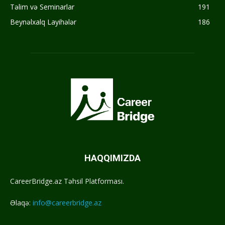
Təlim və Seminarlar
191
Beynəlxalq Layihələr
186
HAQQIMIZDA
CareerBridge.az Təhsil Platforması.
Əlaqə:
info@careerbridge.az