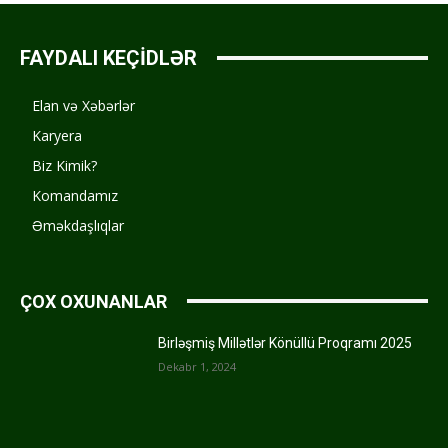
FAYDALI KEÇİDLƏR
Elan və Xəbərlər
Karyera
Biz Kimik?
Komandamız
Əməkdaşlıqlar
ÇOX OXUNANLAR
Birləşmiş Millətlər Könüllü Proqramı 2025
Dekabr 1, 2024