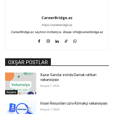
CareerBridge.az
https://careerbridge.az
CareerBridge.az saytının inzibatçısı. Əlaqə: info@careerbridge.az
OXŞAR POSTLAR
Xəzər Gənclər evində Dərnək rəhbəri
vakansiyası
Avqust 7, 2026
Karyera
İnsan Resursları üzrə Köməkçi vakansiyası
Avqust 7, 2026