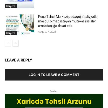
Karyera
Peşə Təhsil Mərkəzi pedaqoji fəaliyyətlə
məşğul olmaq istəyən mütəxəsəssisləri
əməkdaşlığa dəvət edir.
Avqust 7, 2026
Karyera
LEAVE A REPLY
LOG IN TO LEAVE A COMMENT
Reklam