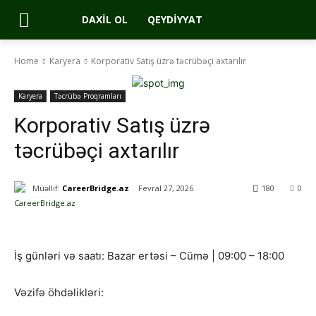
DAXIL OL
QEYDIYYAT
Home
Karyera
Korporativ Satış üzrə təcrübəçi axtarılır
Karyera
Təcrübə Proqramları
Korporativ Satış üzrə
təcrübəçi axtarılır
Müəllif:
CareerBridge.az
Fevral 27, 2026
180
0
İş günləri və saatı: Bazar ertəsi – Cümə | 09:00 – 18:00
Vəzifə öhdəlikləri: