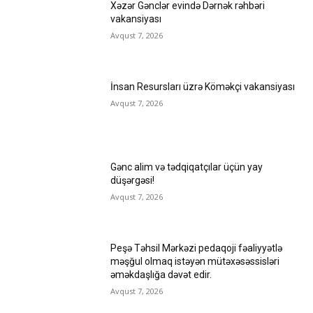
Xəzər Gənclər evində Dərnək rəhbəri
vakansiyası
Avqust 7, 2026
İnsan Resursları üzrə Köməkçi vakansiyası
Avqust 7, 2026
Gənc alim və tədqiqatçılar üçün yay
düşərgəsi!
Avqust 7, 2026
Peşə Təhsil Mərkəzi pedaqoji fəaliyyətlə
məşğul olmaq istəyən mütəxəsəssisləri
əməkdaşlığa dəvət edir.
Avqust 7, 2026