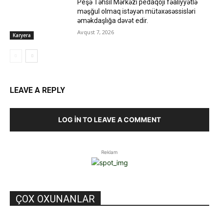
Peşə Təhsil Mərkəzi pedaqoji fəaliyyətlə
məşğul olmaq istəyən mütəxəsəssisləri
əməkdaşlığa dəvət edir.
Avqust 7, 2026
Karyera
LEAVE A REPLY
LOG IN TO LEAVE A COMMENT
Reklam
ÇOX OXUNANLAR