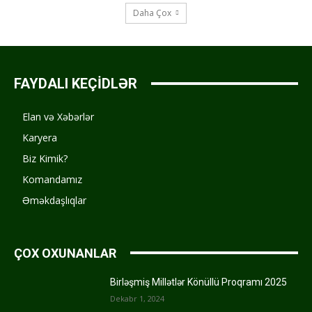
Daha Çox
FAYDALI KEÇİDLƏR
Elan və Xəbərlər
Karyera
Biz Kimik?
Komandamız
Əməkdaşlıqlar
ÇOX OXUNANLAR
Birləşmiş Millətlər Könüllü Proqramı 2025
Dekabr 1, 2024