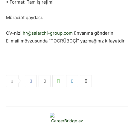
• Format: Tam iş rejimi
Müraciət qaydası:
CV-nizi
hr@salarchi-group.com
ünvanına göndərin.
E-mail mövzusunda “TƏCRÜBƏÇİ” yazmağınız kifayətdir.