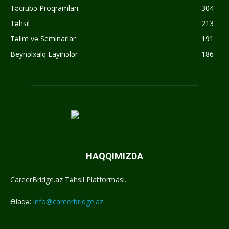
Təcrübə Proqramları
304
Təhsil
213
Təlim və Seminarlar
191
Beynəlxalq Layihələr
186
HAQQIMIZDA
CareerBridge.az Təhsil Platforması.
Əlaqə:
info@careerbridge.az