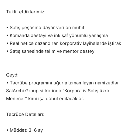
Təklif etdiklərimiz:
• Satış peşəsinə dəyər verilən mühit
• Komanda dəstəyi və inkişaf yönümlü yanaşma
• Real nəticə qazandıran korporativ layihələrdə iştirak
• Satış sahəsində təlim və mentor dəstəyi
Qeyd:
• Təcrübə proqramını uğurla tamamlayan namizədlər
SalArchi Group şirkətində “Korporativ Satış üzrə
Menecer” kimi işə qəbul ediləcəklər.
Təcrübə Detalları:
• Müddət: 3–6 ay