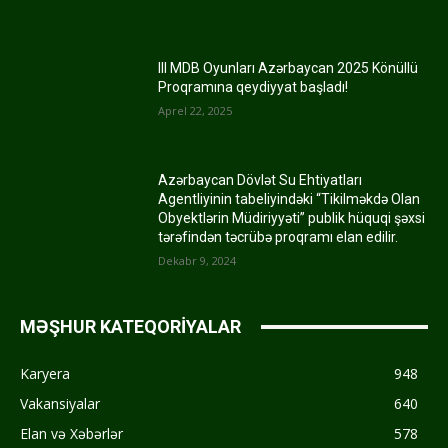
III MDB Oyunları Azərbaycan 2025 Könüllü
Proqramına qeydiyyat başladı!
Aprel 22, 2025
Azərbaycan Dövlət Su Ehtiyatları
Agentliyinin tabeliyindəki “Tikilməkdə Olan
Obyektlərin Müdiriyyəti” publik hüquqi şəxsi
tərəfindən təcrübə proqramı elan edilir.
Dekabr 9, 2024
MƏŞHUR KATEQORİYALAR
Karyera
948
Vakansiyalar
640
Elan və Xəbərlər
578