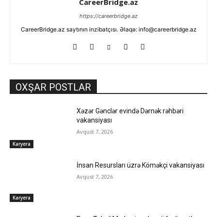
CareerBridge.az
https://careerbridge.az
CareerBridge.az saytının inzibatçısı. Əlaqə: info@careerbridge.az
OXŞAR POSTLAR
Xəzər Gənclər evində Dərnək rəhbəri
vakansiyası
Avqust 7, 2026
Karyera
İnsan Resursları üzrə Köməkçi vakansiyası
Avqust 7, 2026
Karyera