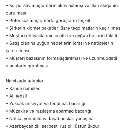
• Korporativ müştərilərin aktiv axtarışı və ilkin əlaqənin
qurulması
• Potensial müştərilərlə görüşlərin təşkili
• Şirkətin xidmət paketləri üzrə təqdimatların keçirilməsi
• Müştəri ehtiyaclarının analizi və uyğun həllərin təklifi
• Satış planına uyğun hədəflərin icrası və nəticələrin
çatdırılması
• Müştəri bazasının formalaşdırılması və uzunmüddətli
əlaqələrin qurulması
Namizədə tələblər:
• Xanım namizəd
• Ali təhsil
• Yüksək ünsiyyət və təqdimat bacarığı
• Müzakirə və razılaşma aparmaq bacarığı
• Nəticə yönümlü və təşəbbüskar yanaşma
• Azərbaycan dili sərbəst, rus dili üstünlükdür