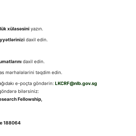
lük xülasəsini
yazın.
yyətlərinizi
daxil edin.
umatlarını
daxil edin.
s mərhələlərini təqdim edin.
şağıdakı e-poçta göndərin:
LKCRF@nlb.gov.sg
göndərə bilərsiniz:
esearch Fellowship,
ore 188064