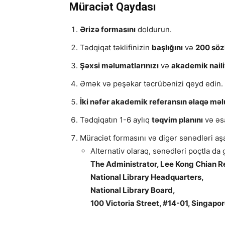
Müraciət Qaydası
Ərizə formasını
doldurun.
Tədqiqat təklifinizin
başlığını
və
200 söz
Şəxsi məlumatlarınızı
və
akademik naili
Əmək və peşəkar təcrübənizi qeyd edin.
İki nəfər akademik referansın əlaqə məl
Tədqiqatın 1-6 aylıq
təqvim planını
və əsa
Müraciət formasını və digər sənədləri a
Alternativ olaraq, sənədləri poçtla da 
The Administrator, Lee Kong Chian R
National Library Headquarters,
National Library Board,
100 Victoria Street, #14-01, Singap