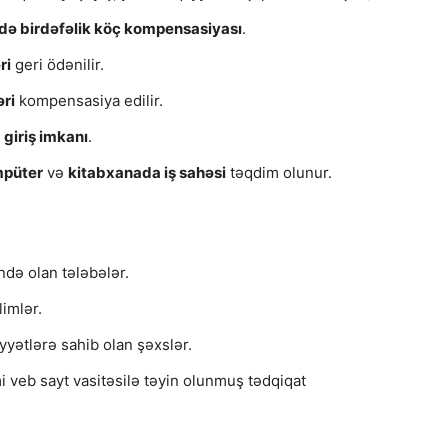
də birdəfəlik köç kompensasiyası
.
ri
geri ödənilir.
əri
kompensasiya edilir.
 giriş imkanı
.
mpüter
və
kitabxanada iş sahəsi
təqdim olunur.
ndə olan tələbələr.
limlər.
yyətlərə sahib olan şəxslər.
 veb sayt vasitəsilə təyin olunmuş tədqiqat