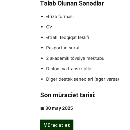
Tələb Olunan Sənədlər
Ərizə forması
CV
Ətraflı tədqiqat təklifi
Pasportun surəti
2 akademik tövsiyə məktubu
Diplom və transkriptlər
Digər dəstək sənədləri (əgər varsa)
Son müraciət tarixi:
📅 30 may 2025
Müraciət et