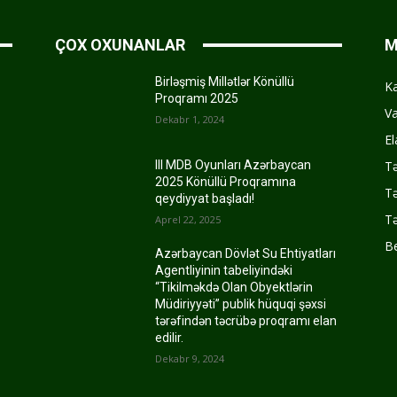
ÇOX OXUNANLAR
M
Birləşmiş Millətlər Könüllü
K
Proqramı 2025
Va
Dekabr 1, 2024
El
Tə
III MDB Oyunları Azərbaycan
2025 Könüllü Proqramına
Tə
qeydiyyat başladı!
Tə
Aprel 22, 2025
Be
Azərbaycan Dövlət Su Ehtiyatları
Agentliyinin tabeliyindəki
“Tikilməkdə Olan Obyektlərin
Müdiriyyəti” publik hüquqi şəxsi
tərəfindən təcrübə proqramı elan
edilir.
Dekabr 9, 2024