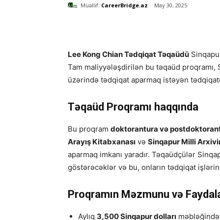
Müəllif:
CareerBridge.az
May 30, 2025
Lee Kong Chian Tədqiqat Təqaüdü
Sinqapurd
Tam maliyyələşdirilən bu təqaüd proqramı, S
üzərində tədqiqat aparmaq istəyən tədqiqatçıl
Təqaüd Proqramı haqqında
Bu proqram
doktorantura və postdoktoran
Arayış Kitabxanası
və
Sinqapur Milli Arxivi
aparmaq imkanı yaradır. Təqaüdçülər Sinqap
göstərəcəklər və bu, onların tədqiqat işlər
Proqramın Məzmunu və Faydala
Aylıq
3,500 Sinqapur dolları
məbləğində t