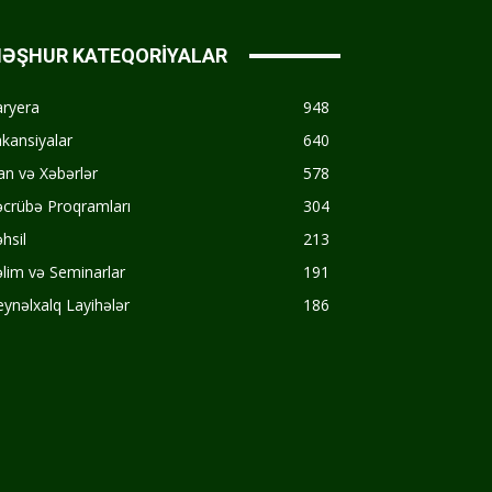
ƏŞHUR KATEQORİYALAR
aryera
948
kansiyalar
640
an və Xəbərlər
578
crübə Proqramları
304
hsil
213
lim və Seminarlar
191
ynəlxalq Layihələr
186