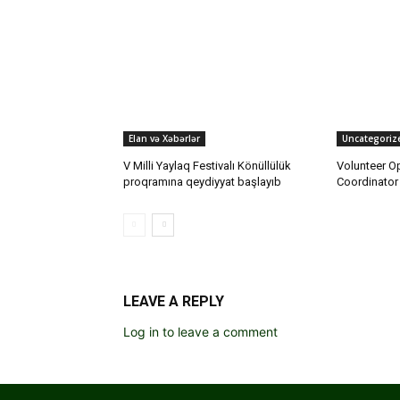
Elan və Xəbərlər
Uncategoriz
V Milli Yaylaq Festivalı Könüllülük
Volunteer O
proqramına qeydiyyat başlayıb
Coordinator
LEAVE A REPLY
Log in to leave a comment