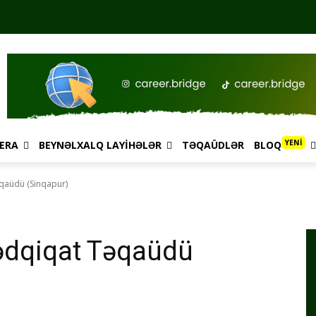
YENİ
ERA
BEYNƏLXALQ LAYIHƏLƏR
TƏQAÜDLƏR
BLOQ
qaüdü (Sinqapur)
ədqiqat Təqaüdü