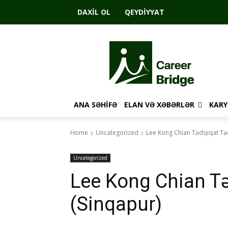
DAXIL OL
QEYDIYYAT
ANA SƏHIFƏ
ELAN VƏ XƏBƏRLƏR
KARY
Home
Uncategorized
Lee Kong Chian Tədqiqat Tə
Uncategorized
Lee Kong Chian T
(Sinqapur)