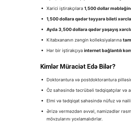
Xarici iştirakçılara
1,500 dollar məbləğin
1,500 dollara qədər təyyarə bileti xərclə
Ayda 3,500 dollara qədər yaşayış xərcl
Kitabxananın zəngin kolleksiyalarına
tam
Hər bir iştirakçıya
internet bağlantılı ko
Kimlər Müraciət Edə Bilər?
Doktorantura və postdoktorantura pilləsi
Öz sahəsində təcrübəli tədqiqatçılar və a
Elmi və tədqiqat sahəsində nüfuz və naili
Ərizə verməzdən əvvəl, namizədlər rəsmi
mövzularını yoxlamalıdırlar.