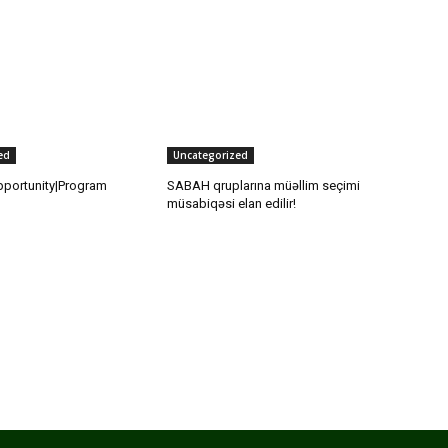
ed
Uncategorized
pportunity|Program
SABAH qruplarına müəllim seçimi
müsabiqəsi elan edilir!