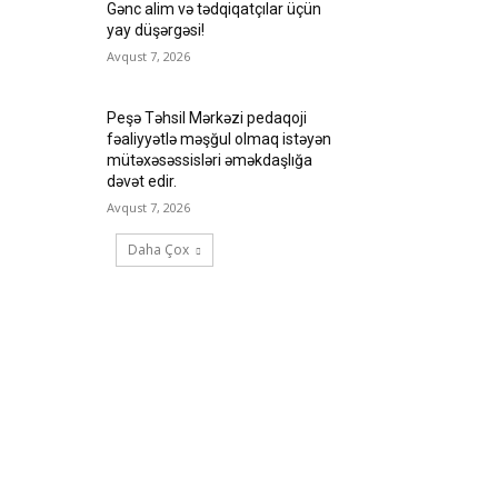
Gənc alim və tədqiqatçılar üçün
yay düşərgəsi!
Avqust 7, 2026
Peşə Təhsil Mərkəzi pedaqoji
fəaliyyətlə məşğul olmaq istəyən
mütəxəsəssisləri əməkdaşlığa
dəvət edir.
Avqust 7, 2026
Daha Çox