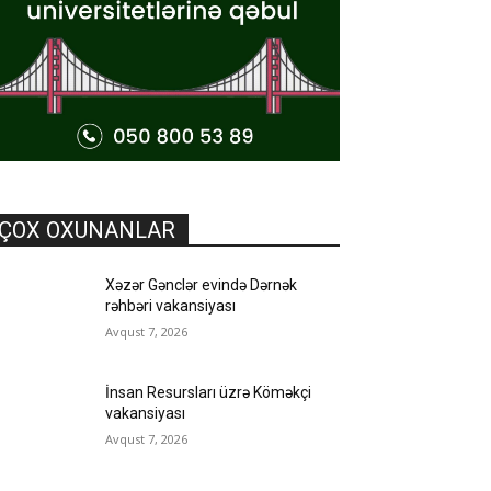
ÇOX OXUNANLAR
Xəzər Gənclər evində Dərnək
rəhbəri vakansiyası
Avqust 7, 2026
İnsan Resursları üzrə Köməkçi
vakansiyası
Avqust 7, 2026