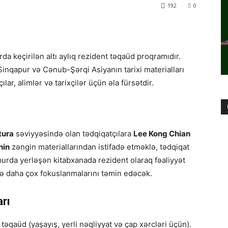
192
0
a keçirilən altı aylıq rezident təqaüd proqramıdır.
inqapur və Cənub-Şərqi Asiyanın tarixi materialları
ar, alimlər və tarixçilər üçün əla fürsətdir.
tura
səviyyəsində olan tədqiqatçılara
Lee Kong Chian
nin
zəngin materiallarından istifadə etməklə, tədqiqat
urda yerləşən kitabxanada rezident olaraq fəaliyyət
inə daha çox fokuslanmalarını təmin edəcək.
rı
əqaüd (yaşayış, yerli nəqliyyat və çap xərcləri üçün).