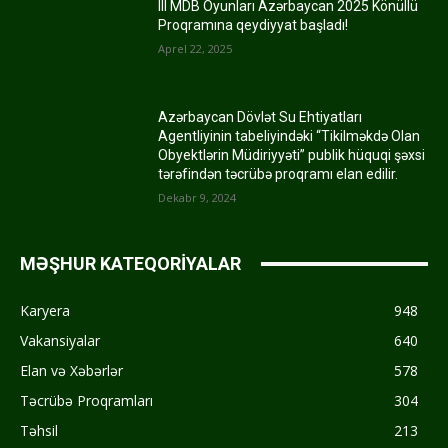
III MDB Oyunları Azərbaycan 2025 Könüllü
Proqramına qeydiyyat başladı!
Aprel 22, 2025
Azərbaycan Dövlət Su Ehtiyatları
Agentliyinin tabeliyindəki “Tikilməkdə Olan
Obyektlərin Müdiriyyəti” publik hüquqi şəxsi
tərəfindən təcrübə proqramı elan edilir.
Dekabr 9, 2024
MƏŞHUR KATEQORİYALAR
Karyera
948
Vakansiyalar
640
Elan və Xəbərlər
578
Təcrübə Proqramları
304
Təhsil
213