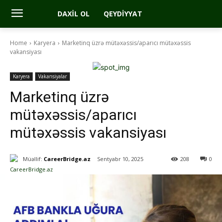
DAXIL OL
QEYDIYYAT
Home
Karyera
Marketinq üzrə mütəxəssis/aparıcı mütəxəssis
vakansiyası
Karyera
Vakansiyalar
Marketinq üzrə
mütəxəssis/aparıcı
mütəxəssis vakansiyası
Müəllif:
CareerBridge.az
Sentyabr 10, 2025
208
0