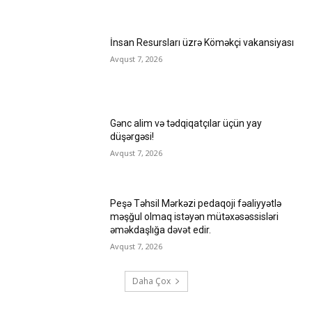
İnsan Resursları üzrə Köməkçi vakansiyası
Avqust 7, 2026
Gənc alim və tədqiqatçılar üçün yay
düşərgəsi!
Avqust 7, 2026
Peşə Təhsil Mərkəzi pedaqoji fəaliyyətlə
məşğul olmaq istəyən mütəxəsəssisləri
əməkdaşlığa dəvət edir.
Avqust 7, 2026
Daha Çox