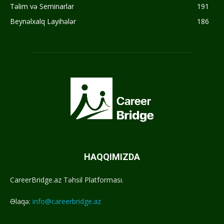
Təlim və Seminarlar
191
Beynəlxalq Layihələr
186
HAQQIMIZDA
CareerBridge.az Təhsil Platforması.
Əlaqə:
info@careerbridge.az