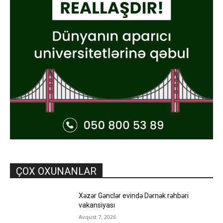
ÇOX OXUNANLAR
Xəzər Gənclər evində Dərnək rəhbəri
vakansiyası
Avqust 7, 2026