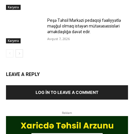
Karyera
Peşə Təhsil Mərkəzi pedaqoji fəaliyyətlə
məşğul olmaq istəyən mütəxəsəssisləri
əməkdaşlığa dəvət edir.
Avqust 7, 2026
Karyera
LEAVE A REPLY
LOG IN TO LEAVE A COMMENT
Reklam