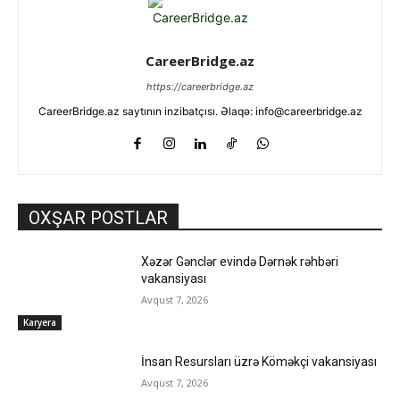
CareerBridge.az
https://careerbridge.az
CareerBridge.az saytının inzibatçısı. Əlaqə: info@careerbridge.az
OXŞAR POSTLAR
Xəzər Gənclər evində Dərnək rəhbəri
vakansiyası
Avqust 7, 2026
Karyera
İnsan Resursları üzrə Köməkçi vakansiyası
Avqust 7, 2026