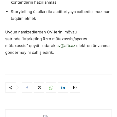
kontentlərin hazırlanması
Storytelling üsulları ilə auditoriyaya cəlbedici məzmun
təqdim etmək
Uyğun namizədlərdən CV-lərini mövzu
sətrində “Marketinq üzrə mütəxəssis/aparıcı
mütəxəssis” qeydi edərək
cv@afb.az
elektron ünvanına
göndərməyini xahiş edirik.