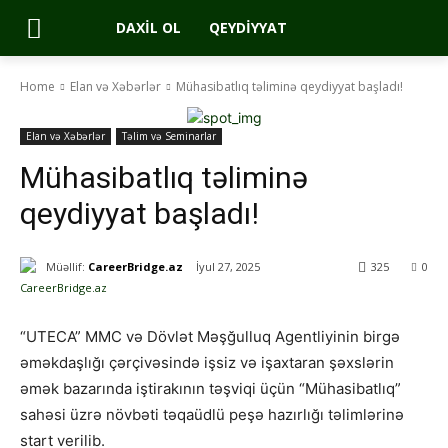
DAXIL OL
QEYDIYYAT
Home
Elan və Xəbərlər
Mühasibatlıq təliminə qeydiyyat başladı!
Elan və Xəbərlər
Təlim və Seminarlar
Mühasibatlıq təliminə
qeydiyyat başladı!
Müəllif:
CareerBridge.az
İyul 27, 2025
325
0
“UTECA” MMC və Dövlət Məşğulluq Agentliyinin birgə
əməkdaşlığı çərçivəsində işsiz və işaxtaran şəxslərin
əmək bazarında iştirakının təşviqi üçün “Mühasibatlıq”
sahəsi üzrə növbəti təqaüdlü peşə hazırlığı təlimlərinə
start verilib.