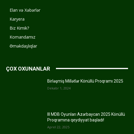
Elan və Xəbərlər
Karyera
Biz Kimik?
Komandamız
Əməkdaşlıqlar
ÇOX OXUNANLAR
Birləşmiş Millətlər Könüllü Proqramı 2025
Dekabr 1, 2024
III MDB Oyunları Azərbaycan 2025 Könüllü
Proqramına qeydiyyat başladı!
Aprel 22, 2025