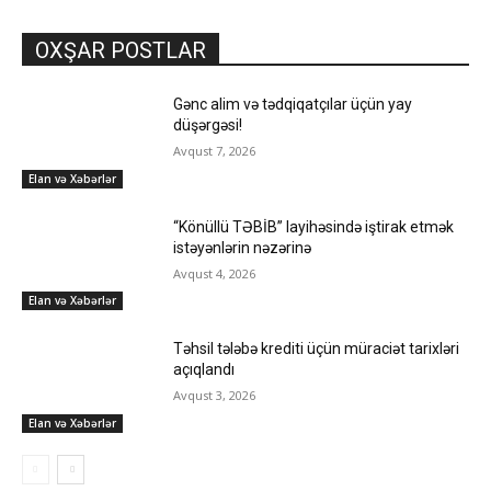
OXŞAR POSTLAR
Gənc alim və tədqiqatçılar üçün yay
düşərgəsi!
Avqust 7, 2026
Elan və Xəbərlər
“Könüllü TƏBİB” layihəsində iştirak etmək
istəyənlərin nəzərinə
Avqust 4, 2026
Elan və Xəbərlər
Təhsil tələbə krediti üçün müraciət tarixləri
açıqlandı
Avqust 3, 2026
Elan və Xəbərlər