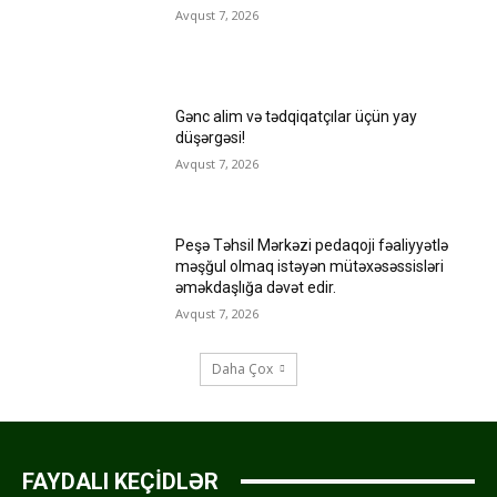
Avqust 7, 2026
Gənc alim və tədqiqatçılar üçün yay
düşərgəsi!
Avqust 7, 2026
Peşə Təhsil Mərkəzi pedaqoji fəaliyyətlə
məşğul olmaq istəyən mütəxəsəssisləri
əməkdaşlığa dəvət edir.
Avqust 7, 2026
Daha Çox
FAYDALI KEÇİDLƏR