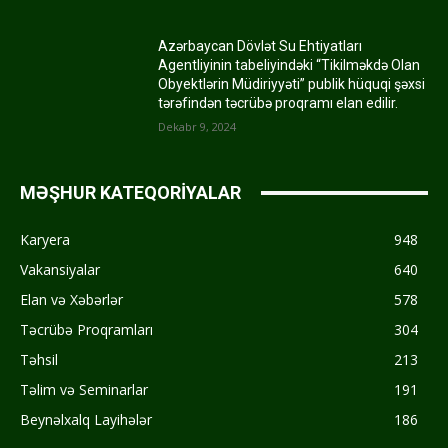
Azərbaycan Dövlət Su Ehtiyatları
Agentliyinin tabeliyindəki “Tikilməkdə Olan
Obyektlərin Müdiriyyəti” publik hüquqi şəxsi
tərəfindən təcrübə proqramı elan edilir.
Dekabr 9, 2024
MƏŞHUR KATEQORİYALAR
Karyera
948
Vakansiyalar
640
Elan və Xəbərlər
578
Təcrübə Proqramları
304
Təhsil
213
Təlim və Seminarlar
191
Beynəlxalq Layihələr
186