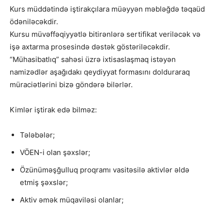
Kurs müddətində iştirakçılara müəyyən məbləğdə təqaüd
ödəniləcəkdir.
Kursu müvəffəqiyyətlə bitirənlərə sertifikat veriləcək və
işə axtarma prosesində dəstək göstəriləcəkdir.
“Mühasibatlıq” sahəsi üzrə ixtisaslaşmaq istəyən
namizədlər aşağıdakı qeydiyyat formasını dolduraraq
müraciətlərini bizə göndərə bilərlər.
Kimlər iştirak edə bilməz:
Tələbələr;
⁠VÖEN-i olan şəxslər;
⁠Özünüməşğulluq proqramı vasitəsilə aktivlər əldə
etmiş şəxslər;
⁠Aktiv əmək müqaviləsi olanlar;