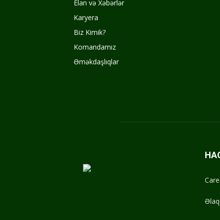
Elan və Xəbərlər
Karyera
Biz Kimik?
Komandamız
Əməkdaşlıqlar
HA
Care
Əlaq