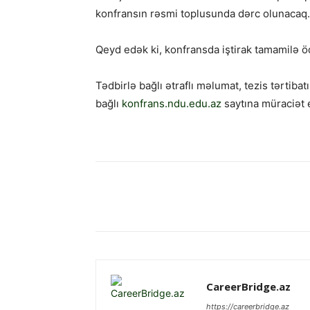
konfransın rəsmi toplusunda dərc olunacaq.
Qeyd edək ki, konfransda iştirak tamamilə ö
Tədbirlə bağlı ətraflı məlumat, tezis tərtibat
bağlı
konfrans.ndu.edu.az
saytına müraciət
Paylaş
CareerBridge.az
https://careerbridge.az