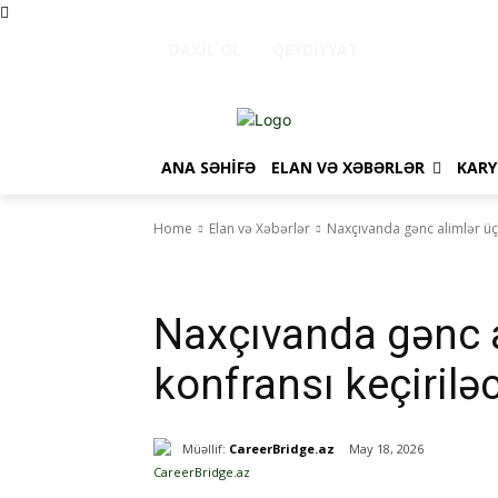
DAXIL OL
QEYDIYYAT
ANA SƏHIFƏ
ELAN VƏ XƏBƏRLƏR
KARY
Home
Elan və Xəbərlər
Naxçıvanda gənc alimlər ü
Elan və Xəbərlər
Konfranslar
Naxçıvanda gənc 
konfransı keçirilə
Müəllif:
CareerBridge.az
May 18, 2026