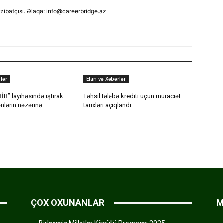
nzibatçısı. Əlaqə: info@careerbridge.az
lər
Elan və Xəbərlər
İB” layihəsində iştirak
Təhsil tələbə krediti üçün müraciət
nlərin nəzərinə
tarixləri açıqlandı
ÇOX OXUNANLAR
M