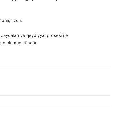
dənişsizdir.
ı qaydaları və qeydiyyat prosesi ilə
 etmək mümkündür.