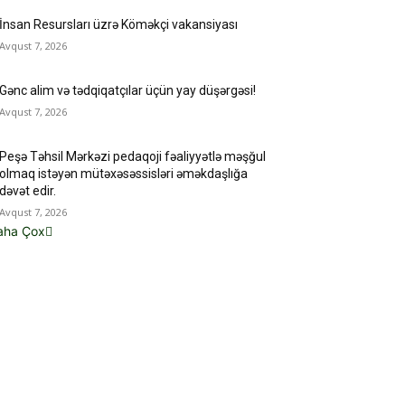
İnsan Resursları üzrə Köməkçi vakansiyası
Avqust 7, 2026
Gənc alim və tədqiqatçılar üçün yay düşərgəsi!
Avqust 7, 2026
Peşə Təhsil Mərkəzi pedaqoji fəaliyyətlə məşğul
olmaq istəyən mütəxəsəssisləri əməkdaşlığa
dəvət edir.
Avqust 7, 2026
aha Çox