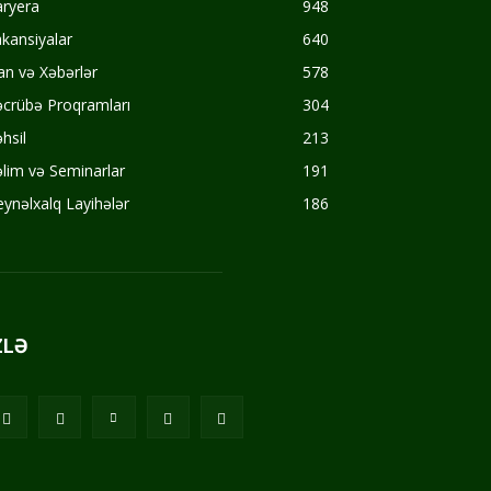
aryera
948
kansiyalar
640
an və Xəbərlər
578
crübə Proqramları
304
hsil
213
lim və Seminarlar
191
ynəlxalq Layihələr
186
ZLƏ