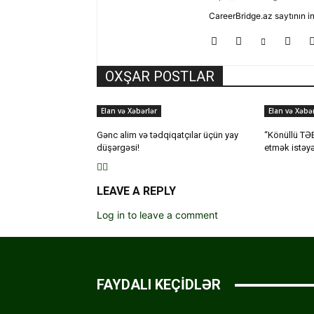
CareerBridge.az saytının i
OXŞAR POSTLAR
Elan və Xəbərlər
Elan və Xəbər
Gənc alim və tədqiqatçılar üçün yay
“Könüllü TƏB
düşərgəsi!
etmək istəyə
LEAVE A REPLY
Log in to leave a comment
FAYDALI KEÇİDLƏR