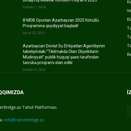
Birləşmiş Millətlər Könüllü Proqramı 2025
K
Dekabr 1, 2024
Va
El
III MDB Oyunları Azərbaycan 2025 Könüllü
Proqramına qeydiyyat başladı!
Tə
Aprel 22, 2025
Tə
Tə
Azərbaycan Dövlət Su Ehtiyatları Agentliyinin
tabeliyindəki “Tikilməkdə Olan Obyektlərin
Be
Müdiriyyəti” publik hüquqi şəxsi tərəfindən
təcrübə proqramı elan edilir.
Dekabr 9, 2024
QQIMIZDA
İ
erBridge.az Təhsil Platforması.
ə:
info@careerbridge.az