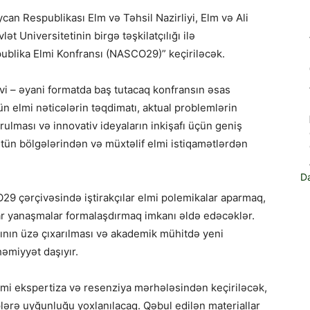
ycan Respublikası Elm və Təhsil Nazirliyi, Elm və Ali
t Universitetinin birgə təşkilatçılığı ilə
publika Elmi Konfransı (NASCO29)” keçiriləcək.
vi – əyani formatda baş tutacaq konfransın əsas
n elmi nəticələrin təqdimatı, aktual problemlərin
ulması və innovativ ideyaların inkişafı üçün geniş
tün bölgələrindən və müxtəlif elmi istiqamətlərdən
D
9 çərçivəsində iştirakçılar elmi polemikalar aparmaq,
ar yanaşmalar formalaşdırmaq imkanı əldə edəcəklər.
lının üzə çıxarılması və akademik mühitdə yeni
əmiyyət daşıyır.
lmi ekspertiza və resenziya mərhələsindən keçiriləcək,
lərə uyğunluğu yoxlanılacaq. Qəbul edilən materiallar