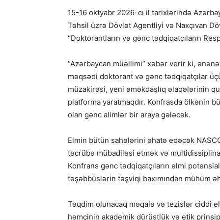
15-16 oktyabr 2026-cı il tarixlərində Azərba
Təhsil üzrə Dövlət Agentliyi və Naxçıvan Dövlə
“Doktorantların və gənc tədqiqatçıların Res
“Azərbaycan müəllimi” xəbər verir ki, ənənə
məqsədi doktorant və gənc tədqiqatçılar üçü
müzakirəsi, yeni əməkdaşlıq əlaqələrinin qur
platforma yaratmaqdır. Konfrasda ölkənin bü
olan gənc alimlər bir araya gələcək.
Elmin bütün sahələrini əhatə edəcək NASCO2
təcrübə mübadiləsi etmək və multidissiplin
Konfrans gənc tədqiqatçıların elmi potensia
təşəbbüslərin təşviqi baxımından mühüm əh
Təqdim olunacaq məqalə və tezislər ciddi e
həmçinin akademik dürüstlük və etik prinsip