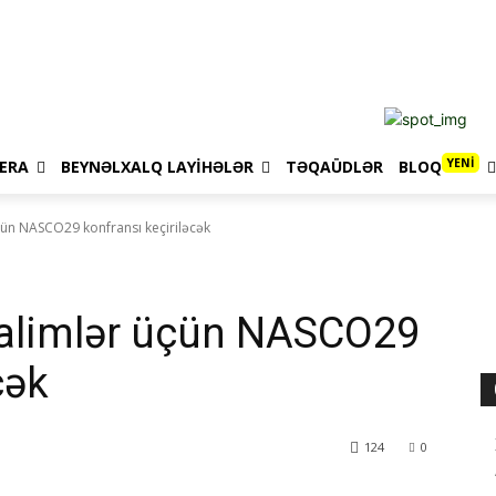
YENİ
ERA
BEYNƏLXALQ LAYIHƏLƏR
TƏQAÜDLƏR
BLOQ
çün NASCO29 konfransı keçiriləcək
alimlər üçün NASCO29
cək
124
0