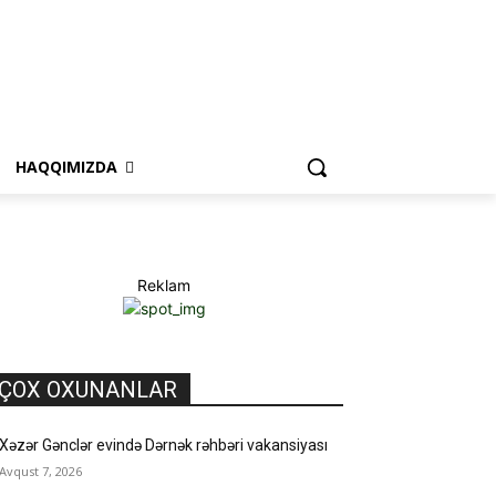
HAQQIMIZDA
Reklam
ÇOX OXUNANLAR
Xəzər Gənclər evində Dərnək rəhbəri vakansiyası
Avqust 7, 2026