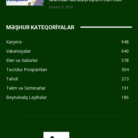
Dekabr 9, 2024
MƏŞHUR KATEQORİYALAR
Karyera
948
Vakansiyalar
640
Elan və Xəbərlər
578
Təcrübə Proqramları
304
Təhsil
213
Təlim və Seminarlar
191
Beynəlxalq Layihələr
186