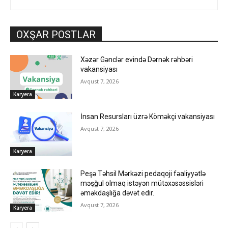
OXŞAR POSTLAR
Xəzər Gənclər evində Dərnək rəhbəri
vakansiyası
Avqust 7, 2026
Karyera
İnsan Resursları üzrə Köməkçi vakansiyası
Avqust 7, 2026
Karyera
Peşə Təhsil Mərkəzi pedaqoji fəaliyyətlə
məşğul olmaq istəyən mütəxəsəssisləri
əməkdaşlığa dəvət edir.
Avqust 7, 2026
Karyera