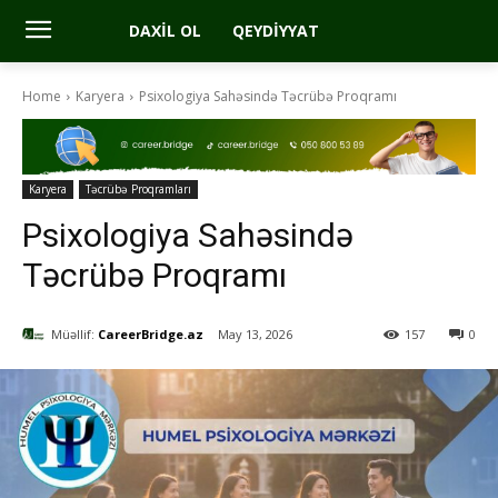
DAXIL OL
QEYDIYYAT
Home
Karyera
Psixologiya Sahəsində Təcrübə Proqramı
Karyera
Təcrübə Proqramları
Psixologiya Sahəsində
Təcrübə Proqramı
Müəllif:
CareerBridge.az
May 13, 2026
157
0