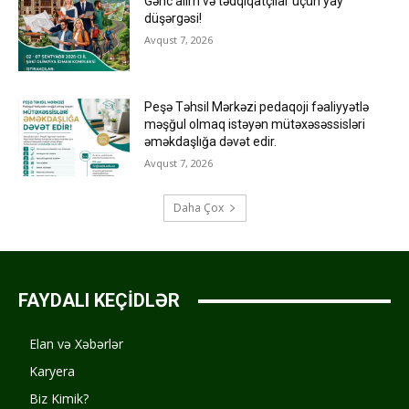
Gənc alim və tədqiqatçılar üçün yay
düşərgəsi!
Avqust 7, 2026
Peşə Təhsil Mərkəzi pedaqoji fəaliyyətlə
məşğul olmaq istəyən mütəxəsəssisləri
əməkdaşlığa dəvət edir.
Avqust 7, 2026
Daha Çox
FAYDALI KEÇİDLƏR
Elan və Xəbərlər
Karyera
Biz Kimik?