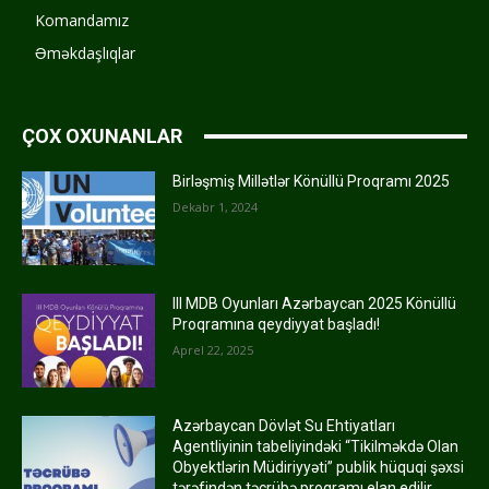
Komandamız
Əməkdaşlıqlar
ÇOX OXUNANLAR
Birləşmiş Millətlər Könüllü Proqramı 2025
Dekabr 1, 2024
III MDB Oyunları Azərbaycan 2025 Könüllü
Proqramına qeydiyyat başladı!
Aprel 22, 2025
Azərbaycan Dövlət Su Ehtiyatları
Agentliyinin tabeliyindəki “Tikilməkdə Olan
Obyektlərin Müdiriyyəti” publik hüquqi şəxsi
tərəfindən təcrübə proqramı elan edilir.