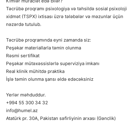
Kimlər müraciət edə bilər?
Təcrübə proqramı psixologiya və təhsildə sosial psixoloji
xidmət (TSPX) ixtisası üzrə tələbələr və məzunlar üçün
nəzərdə tutulub.
Təcrübə proqramında eyni zamanda siz:
Peşəkar materiallarla təmin olunma
Rəsmi sertifikat
Peşəkar mütəxəssislərlə superviziya imkanı
Real klinik mühitdə praktika
İşlə təmin olunma şansı əldə edəcəksiniz
Yerlər məhduddur.
+994 55 300 34 32
info@humel.az
Atatürk pr. 30A, Pakistan səfirliyinin arxası (Gənclik)