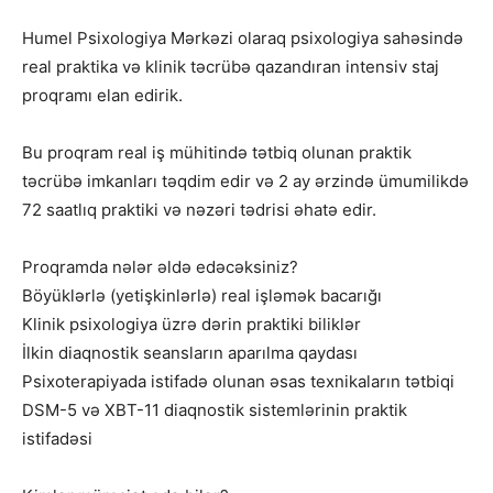
Humel Psixologiya Mərkəzi olaraq psixologiya sahəsində
real praktika və klinik təcrübə qazandıran intensiv staj
proqramı elan edirik.
Bu proqram real iş mühitində tətbiq olunan praktik
təcrübə imkanları təqdim edir və 2 ay ərzində ümumilikdə
72 saatlıq praktiki və nəzəri tədrisi əhatə edir.
Proqramda nələr əldə edəcəksiniz?
Böyüklərlə (yetişkinlərlə) real işləmək bacarığı
Klinik psixologiya üzrə dərin praktiki biliklər
İlkin diaqnostik seansların aparılma qaydası
Psixoterapiyada istifadə olunan əsas texnikaların tətbiqi
DSM-5 və XBT-11 diaqnostik sistemlərinin praktik
istifadəsi