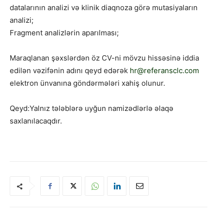
datalarının analizi və klinik diaqnoza görə mutasiyaların
analizi;
Fragment analizlərin aparılması;
Maraqlanan şəxslərdən öz CV-ni mövzu hissəsinə iddia
edilən vəzifənin adını qeyd edərək
hr@referansclc.com
elektron ünvanına göndərmələri xahiş olunur.
Qeyd:Yalnız tələblərə uyğun namizədlərlə əlaqə
saxlanılacaqdır.