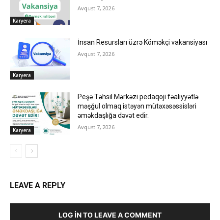
Avqust 7, 2026
Karyera
İnsan Resursları üzrə Köməkçi vakansiyası
Avqust 7, 2026
Karyera
Peşə Təhsil Mərkəzi pedaqoji fəaliyyətlə
məşğul olmaq istəyən mütəxəsəssisləri
əməkdaşlığa dəvət edir.
Avqust 7, 2026
Karyera
LEAVE A REPLY
LOG IN TO LEAVE A COMMENT