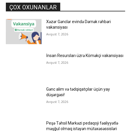
ÇOX OXUNANLAR
Xəzər Gənclər evində Dərnək rəhbəri
vakansiyası
Avqust 7, 2026
İnsan Resursları üzrə Köməkçi vakansiyası
Avqust 7, 2026
Gənc alim və tədqiqatçılar üçün yay
düşərgəsi!
Avqust 7, 2026
Peşə Təhsil Mərkəzi pedaqoji fəaliyyətlə
məşğul olmaq istəyən mütəxəsəssisləri