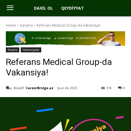
DAXIL OL
QEYDIYYAT
Home
Karyera
Referans Medical Group-da Vakansiya!
Karyera
Vakansiyalar
Referans Medical Group-da
Vakansiya!
Müəllif:
CareerBridge.az
İyun 24, 2025
319
0