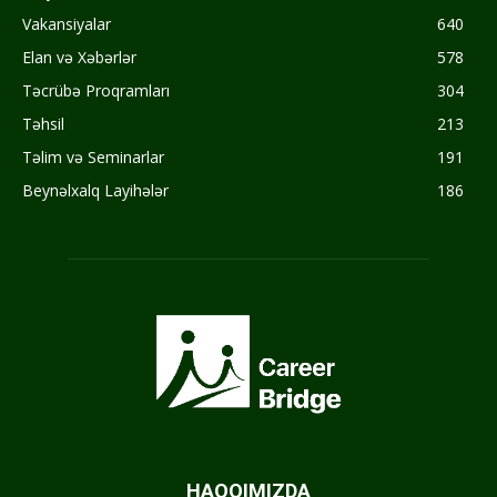
Vakansiyalar
640
Elan və Xəbərlər
578
Təcrübə Proqramları
304
Təhsil
213
Təlim və Seminarlar
191
Beynəlxalq Layihələr
186
HAQQIMIZDA