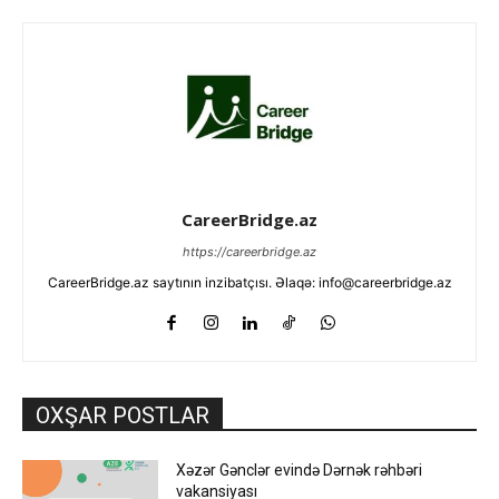
CareerBridge.az
https://careerbridge.az
CareerBridge.az saytının inzibatçısı. Əlaqə: info@careerbridge.az
OXŞAR POSTLAR
Xəzər Gənclər evində Dərnək rəhbəri
vakansiyası