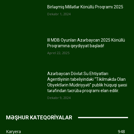
Birləşmiş Millətlər Könüllü Proqramı 2025
Dekabr 1, 2024
III MDB Oyunları Azərbaycan 2025 Könüllü
Proqramına qeydiyyat başladı!
Aprel 22, 2025
Azərbaycan Dövlət Su Ehtiyatları
Agentliyinin tabeliyindəki “Tikilməkdə Olan
Obyektlərin Müdiriyyəti” publik hüquqi şəxsi
tərəfindən təcrübə proqramı elan edilir.
Dekabr 9, 2024
MƏŞHUR KATEQORİYALAR
Karyera
948