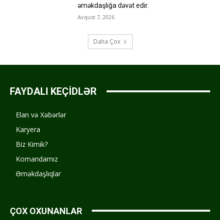
əməkdaşlığa dəvət edir.
Avqust 7, 2026
Daha Çox
FAYDALI KEÇİDLƏR
Elan və Xəbərlər
Karyera
Biz Kimik?
Komandamız
Əməkdaşlıqlar
ÇOX OXUNANLAR