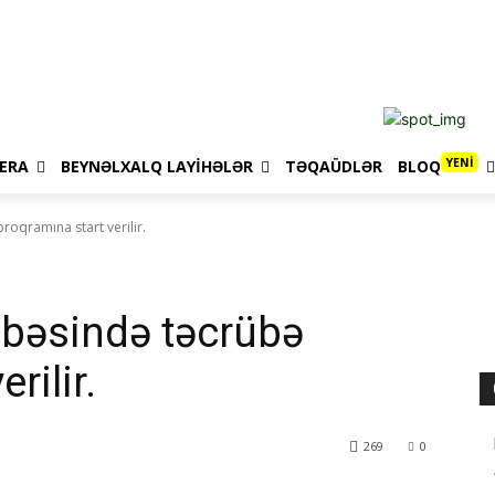
YENİ
ERA
BEYNƏLXALQ LAYIHƏLƏR
TƏQAÜDLƏR
BLOQ
oqramına start verilir.
öbəsində təcrübə
rilir.
269
0