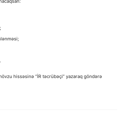
nacaqsan:
;
mlənməsi;
.
mövzu hissəsinə “İR təcrübəçi” yazaraq göndərə