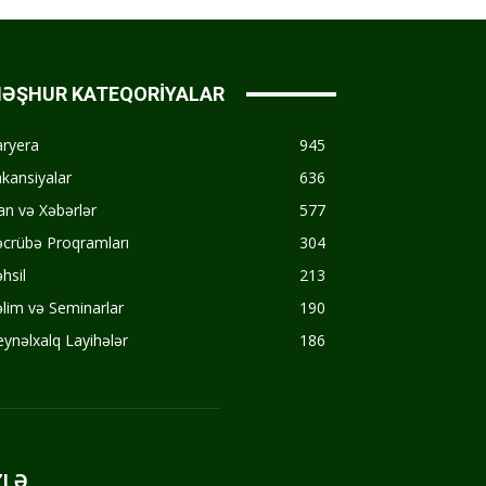
ƏŞHUR KATEQORİYALAR
aryera
945
kansiyalar
636
an və Xəbərlər
577
crübə Proqramları
304
hsil
213
lim və Seminarlar
190
ynəlxalq Layihələr
186
ZLƏ