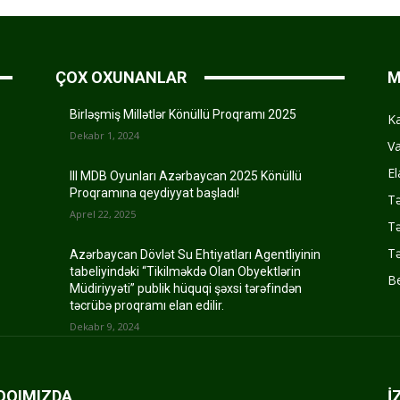
ÇOX OXUNANLAR
M
Birləşmiş Millətlər Könüllü Proqramı 2025
K
Dekabr 1, 2024
Va
El
III MDB Oyunları Azərbaycan 2025 Könüllü
Proqramına qeydiyyat başladı!
Tə
Aprel 22, 2025
Tə
Tə
Azərbaycan Dövlət Su Ehtiyatları Agentliyinin
tabeliyindəki “Tikilməkdə Olan Obyektlərin
Be
Müdiriyyəti” publik hüquqi şəxsi tərəfindən
təcrübə proqramı elan edilir.
Dekabr 9, 2024
QQIMIZDA
İ