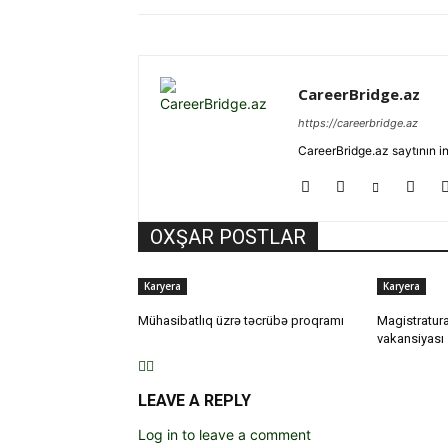
CareerBridge.az
https://careerbridge.az
CareerBridge.az saytının i
OXŞAR POSTLAR
Karyera
Karyera
Mühasibatlıq üzrə təcrübə proqramı
Magistratura
vakansiyası
LEAVE A REPLY
Log in to leave a comment