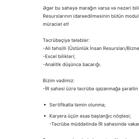
Əgər bu sahəyə marağın varsa və nəzəri bilikl
Resurslarının idarəedilməsinin bütün modull
müraciət et!
Təcrübəçiyə tələblər:
-Ali təhsilli (Üstünlük İnsan Resursları/Bizne
-Excel bilikləri;
-Analitik düşüncə bacarığı.
Bizim vədimiz:
-İR sahəsi üzrə təcrübə qazanmağa şəraitin
Sertifikatla təmin olunma;
Karyera üçün əsas başlanğıc nöqtəsi;
-Təcrübə müddətində İR sahəsində vakans