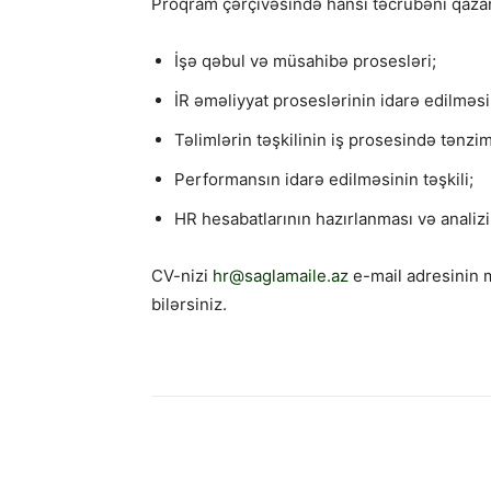
Proqram çərçivəsində hansı təcrübəni qaza
İşə qəbul və müsahibə prosesləri;
İR əməliyyat proseslərinin idarə edilməsi
Təlimlərin təşkilinin iş prosesində tənzi
Performansın idarə edilməsinin təşkili;
HR hesabatlarının hazırlanması və analizi
CV-nizi
hr@saglamaile.az
e-mail adresinin 
bilərsiniz.
Paylaş