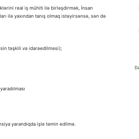
ərini real iş mühiti ilə birləşdirmək, İnsan
arı ilə yaxından tanış olmaq istəyirsənsə, sən də
sin təşkili və idarəedilməsi);
D
 yaradılması
iya yarandıqda işlə təmin edilmə.