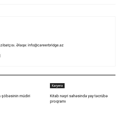
nzibatçısı. Əlaqə: info@careerbridge.az
Karyera
 şöbəsinin müdiri
Kitab nəşri sahəsində yay təcrübə
proqramı