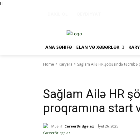
DAXIL OL
QEYDIYYAT
ANA SƏHIFƏ
ELAN VƏ XƏBƏRLƏR
KARY
Home
Karyera
Sağlam Ailə HR şöbəsində təcrübə pr
Karyera
Təcrübə Proqramları
Sağlam Ailə HR ş
proqramına start ve
Müəllif:
CareerBridge.az
İyul 26, 2025