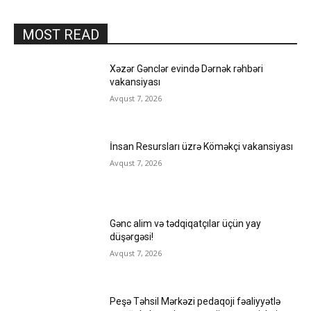
MOST READ
Xəzər Gənclər evində Dərnək rəhbəri
vakansiyası
Avqust 7, 2026
İnsan Resursları üzrə Köməkçi vakansiyası
Avqust 7, 2026
Gənc alim və tədqiqatçılar üçün yay
düşərgəsi!
Avqust 7, 2026
Peşə Təhsil Mərkəzi pedaqoji fəaliyyətlə