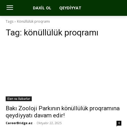
DAXIL OL
QEYDIYYAT
Tags
Könüllülük proqramı
Tag:
könüllülük proqramı
Elan və Xəbərlər
Bakı Zooloji Parkının könüllülük proqramına
qeydiyyatı davam edir!
CareerBridge.az
-
Oktyabr 22, 2025
0