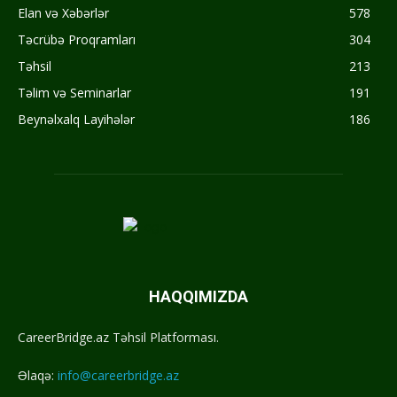
Elan və Xəbərlər
578
Təcrübə Proqramları
304
Təhsil
213
Təlim və Seminarlar
191
Beynəlxalq Layihələr
186
HAQQIMIZDA
CareerBridge.az Təhsil Platforması.
Əlaqə:
info@careerbridge.az