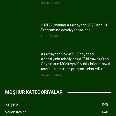
Dekabr 1, 2024
III MDB Oyunları Azərbaycan 2025 Könüllü
Proqramına qeydiyyat başladı!
Aprel 22, 2025
Azərbaycan Dövlət Su Ehtiyatları
Agentliyinin tabeliyindəki “Tikilməkdə Olan
Obyektlərin Müdiriyyəti” publik hüquqi şəxsi
tərəfindən təcrübə proqramı elan edilir.
Dekabr 9, 2024
MƏŞHUR KATEQORİYALAR
Karyera
948
Vakansiyalar
640