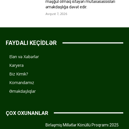
məşğul olmaq istəyən mütəxəsəssisləri
əməkdaşlığa dəvət edir.
Avqust 7, 2026
FAYDALI KEÇİDLƏR
Elan və Xəbərlər
Karyera
Biz Kimik?
Komandamız
Əməkdaşlıqlar
ÇOX OXUNANLAR
Birləşmiş Millətlər Könüllü Proqramı 2025