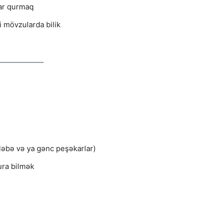
ar qurmaq
mi mövzularda bilik
ələbə və ya gənc peşəkarlar)
ura bilmək