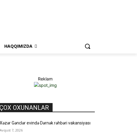
HAQQIMIZDA
Reklam
ÇOX OXUNANLAR
Xəzər Gənclər evində Dərnək rəhbəri vakansiyası
Avqust 7, 2026