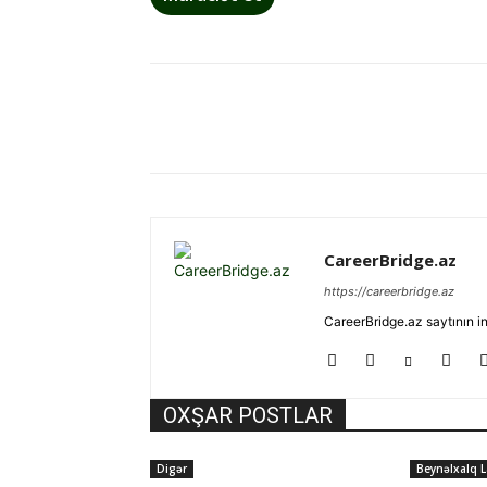
Paylaş
CareerBridge.az
https://careerbridge.az
CareerBridge.az saytının i
OXŞAR POSTLAR
Digər
Beynəlxalq L