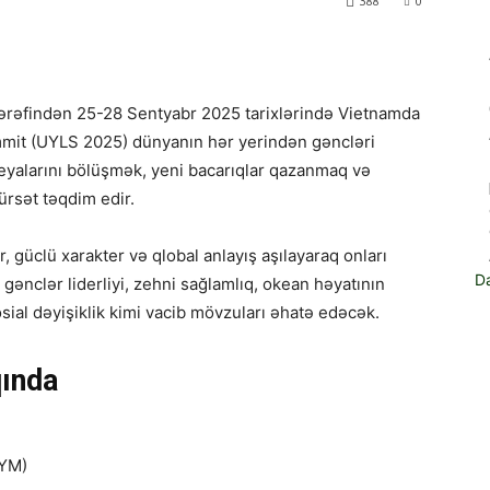
388
0
tərəfindən 25-28 Sentyabr 2025 tarixlərində Vietnamda
mmit (UYLS 2025) dünyanın hər yerindən gəncləri
ideyalarını bölüşmək, yeni bacarıqlar qazanmaq və
ürsət təqdim edir.
güclü xarakter və qlobal anlayış aşılayaraq onları
D
 gənclər liderliyi, zehni sağlamlıq, okean həyatının
sial dəyişiklik kimi vacib mövzuları əhatə edəcək.
ında
UYM)