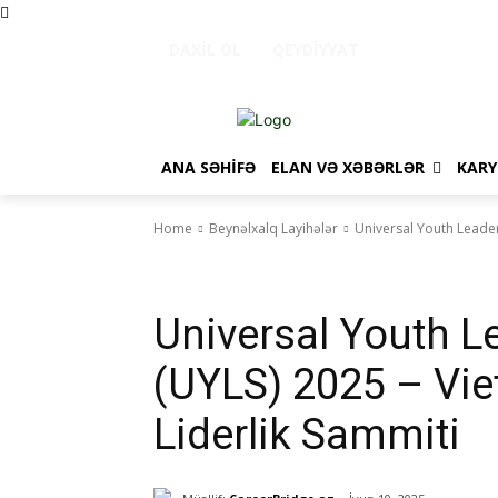
DAXIL OL
QEYDIYYAT
ANA SƏHIFƏ
ELAN VƏ XƏBƏRLƏR
KARY
Home
Beynəlxalq Layihələr
Universal Youth Leader
Beynəlxalq Layihələr
Digər
Universal Youth 
(UYLS) 2025 – Vie
Liderlik Sammiti