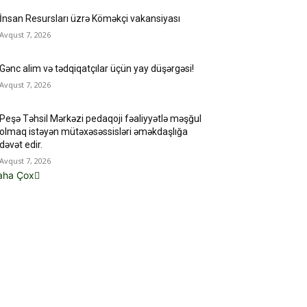
İnsan Resursları üzrə Köməkçi vakansiyası
Avqust 7, 2026
Gənc alim və tədqiqatçılar üçün yay düşərgəsi!
Avqust 7, 2026
Peşə Təhsil Mərkəzi pedaqoji fəaliyyətlə məşğul
olmaq istəyən mütəxəsəssisləri əməkdaşlığa
dəvət edir.
Avqust 7, 2026
aha Çox