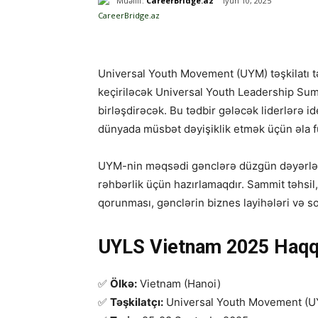
Müəllif:
CareerBridge.az
İyun 10, 2025
Universal Youth Movement (UYM) təşkilatı 
keçiriləcək Universal Youth Leadership Su
birləşdirəcək. Bu tədbir gələcək liderlərə 
dünyada müsbət dəyişiklik etmək üçün əla f
UYM-nin məqsədi gənclərə düzgün dəyərlər, 
rəhbərlik üçün hazırlamaqdır. Sammit təhsil,
qorunması, gənclərin biznes layihələri və so
UYLS Vietnam 2025 Haqq
✅
Ölkə:
Vietnam (Hanoi)
✅
Təşkilatçı:
Universal Youth Movement (