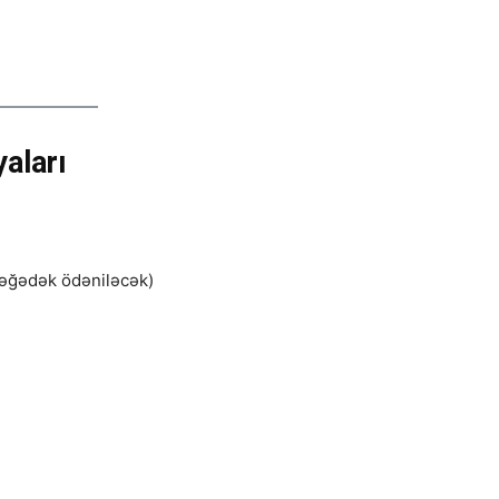
aları
bləğədək ödəniləcək)