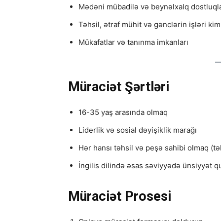
Mədəni mübadilə və beynəlxalq dostluql
Təhsil, ətraf mühit və gənclərin işləri ki
Mükafatlar və tanınma imkanları
Müraciət Şərtləri
16-35 yaş arasında olmaq
Liderlik və sosial dəyişiklik marağı
Hər hansı təhsil və peşə sahibi olmaq (t
İngilis dilində əsas səviyyədə ünsiyyət q
Müraciət Prosesi