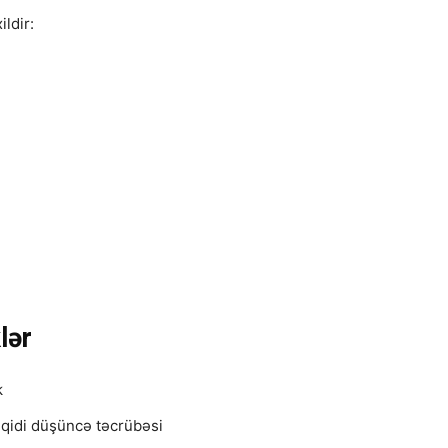
ldir:
lər
k
ənqidi düşüncə təcrübəsi