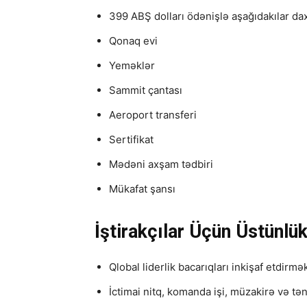
399 ABŞ dolları ödənişlə aşağıdakılar daxi
Qonaq evi
Yeməklər
Sammit çantası
Aeroport transferi
Sertifikat
Mədəni axşam tədbiri
Mükafat şansı
İştirakçılar Üçün Üstünlük
Qlobal liderlik bacarıqları inkişaf etdirmə
İctimai nitq, komanda işi, müzakirə və t