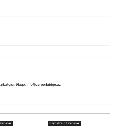
nzibatçısı. Əlaqə: info@careerbridge.az
ayihələr
Beynəlxalq Layihələr