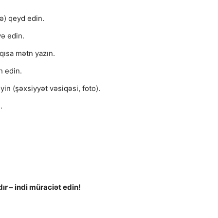
kə) qeyd edin.
və edin.
 qısa mətn yazın.
h edin.
in (şəxsiyyət vəsiqəsi, foto).
.
ır – indi müraciət edin!