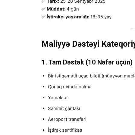
✅
Tarix:
25-28 Sentyabr 2025
✅
Müddət:
4 gün
✅
İştirakçı yaş aralığı:
16-35 yaş
Maliyyə Dəstəyi Kateqoriy
1. Tam Dəstək (10 Nəfər üçün)
Bir istiqamətli uçaq bileti (müəyyən mə
Qonaq evində qalma
Yeməklər
Sammit çantası
Aeroport transferi
İştirak sertifikatı