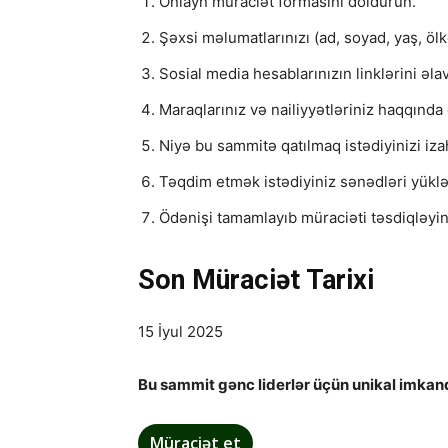
Onlayn müraciət formasını doldurun.
Şəxsi məlumatlarınızı (ad, soyad, yaş, öl
Sosial media hesablarınızın linklərini əla
Maraqlarınız və nailiyyətləriniz haqqında
Niyə bu sammitə qatılmaq istədiyinizi iza
Təqdim etmək istədiyiniz sənədləri yükləy
Ödənişi tamamlayıb müraciəti təsdiqləyin
Son Müraciət Tarixi
15 İyul 2025
Bu sammit gənc liderlər üçün unikal imkand
Müraciət et