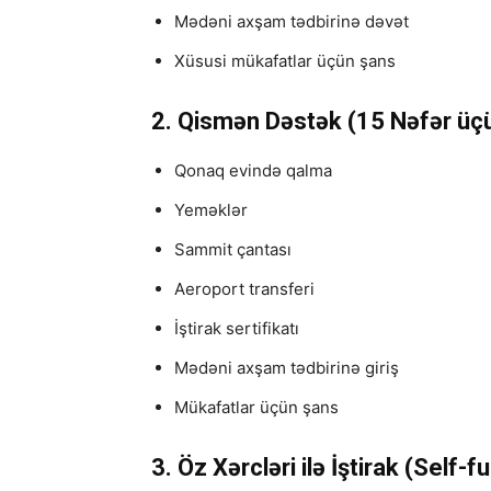
Mədəni axşam tədbirinə dəvət
Xüsusi mükafatlar üçün şans
2. Qismən Dəstək (15 Nəfər üç
Qonaq evində qalma
Yeməklər
Sammit çantası
Aeroport transferi
İştirak sertifikatı
Mədəni axşam tədbirinə giriş
Mükafatlar üçün şans
3. Öz Xərcləri ilə İştirak (Self-