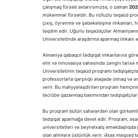
çalışmaq fürsəti axtarırsınızsa, o zaman
202
mükəmməl fürsətdir. Bu nüfuzlu təqaüd proq
çıxış, öyrənmə və şəbəkələşmə imkanları, hə
təqdim edir. Uğurlu təqaüdçülər Almaniyanın
Universitetində araşdırma aparmaq imkanı ə
Almaniya qabaqcıl tədqiqat imkanlarına görə 
elm və innovasiya sahəsində zəngin tarixə ma
Universitetinin təqaüd proqramı tədqiqatçıla
professorlarla qarşılıqlı əlaqədə olmaq və ə
verir. Bu maliyyələşdirilən proqram həmçini
təcrübə qazanmaq baxımından tədqiqatçılar 
Bu proqram bütün sahələrdən olan görkəmli 
tədqiqat aparmağa dəvət edir. Proqram, əsas
universitetləri və beynəlxalq əməkdaşlıqda p
olan alimlərə üstünlük verir. Əsas məqsəd 