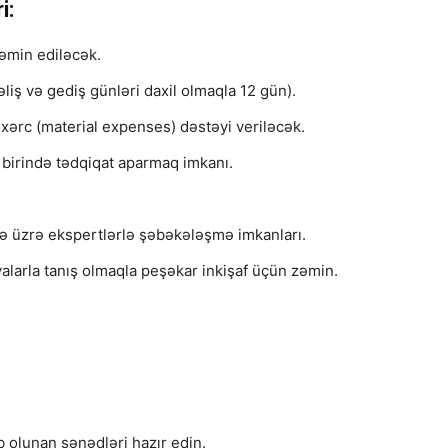
i:
əmin ediləcək.
ş və gediş günləri daxil olmaqla 12 gün).
xərc (material expenses) dəstəyi veriləcək.
 birində tədqiqat aparmaq imkanı.
hə üzrə ekspertlərlə şəbəkələşmə imkanları.
alarla tanış olmaqla peşəkar inkişaf üçün zəmin.
 olunan sənədləri hazır edin.