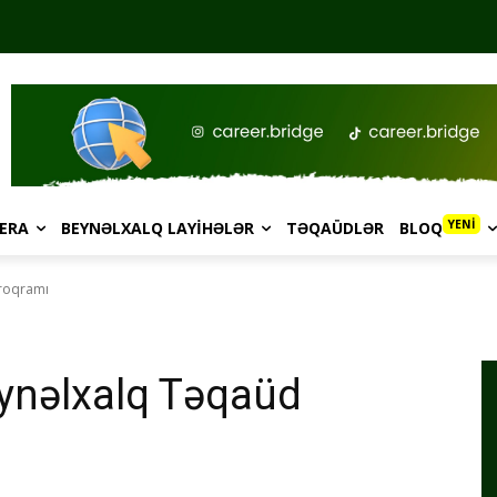
YENİ
ERA
BEYNƏLXALQ LAYIHƏLƏR
TƏQAÜDLƏR
BLOQ
Proqramı
eynəlxalq Təqaüd