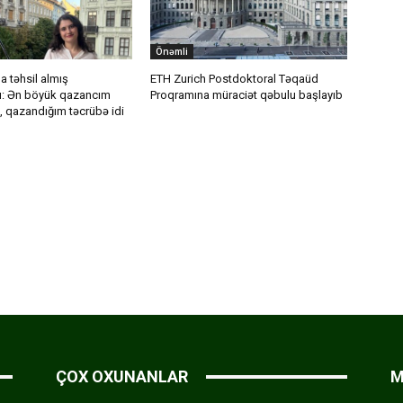
Önəmli
 təhsil almış
ETH Zurich Postdoktoral Təqaüd
ı: Ən böyük qazancım
Proqramına müraciət qəbulu başlayıb
, qazandığım təcrübə idi
ÇOX OXUNANLAR
M