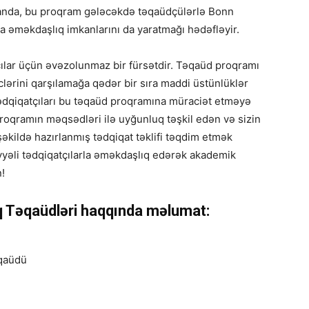
amanda, bu proqram gələcəkdə təqaüdçülərlə Bonn
da əməkdaşlıq imkanlarını da yaratmağı hədəfləyir.
çılar üçün əvəzolunmaz bir fürsətdir. Təqaüd proqramı
ərini qarşılamağa qədər bir sıra maddi üstünlüklər
tədqiqatçıları bu təqaüd proqramına müraciət etməyə
proqramın məqsədləri ilə uyğunluq təşkil edən və sizin
şəkildə hazırlanmış tədqiqat təklifi təqdim etmək
iyyəli tədqiqatçılarla əməkdaşlıq edərək akademik
n!
q Təqaüdləri haqqında məlumat:
əqaüdü