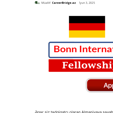
Müəllif:
CareerBridge.az
İyun 3, 2025
Əgər siz tədqiqatçı olaraq Almaniyaya səyah