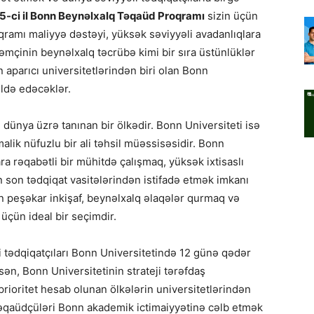
5-ci il Bonn Beynəlxalq Təqaüd Proqramı
sizin üçün
ramı maliyyə dəstəyi, yüksək səviyyəli avadanlıqlara
mçinin beynəlxalq təcrübə kimi bir sıra üstünlüklər
 aparıcı universitetlərindən biri olan Bonn
ldə edəcəklər.
dünya üzrə tanınan bir ölkədir. Bonn Universiteti isə
lik nüfuzlu bir ali təhsil müəssisəsidir. Bonn
ra rəqabətli bir mühitdə çalışmaq, yüksək ixtisaslı
n son tədqiqat vasitələrindən istifadə etmək imkanı
n peşəkar inkişaf, beynəlxalq əlaqələr qurmaq və
üçün ideal bir seçimdir.
tədqiqatçıları Bonn Universitetində 12 günə qədər
ən, Bonn Universitetinin strateji tərəfdaş
rioritet hesab olunan ölkələrin universitetlərindən
təqaüdçüləri Bonn akademik ictimaiyyətinə cəlb etmək