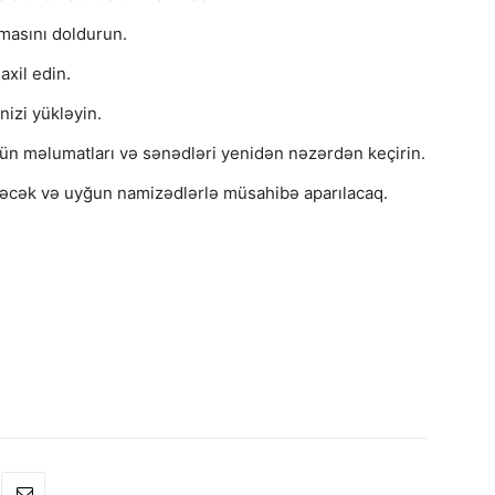
masını doldurun.
axil edin.
nizi yükləyin.
ün məlumatları və sənədləri yenidən nəzərdən keçirin.
rəcək və uyğun namizədlərlə müsahibə aparılacaq.