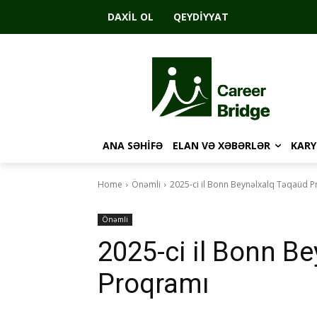
DAXIL OL
QEYDIYYAT
ANA SƏHIFƏ
ELAN VƏ XƏBƏRLƏR
KARY
Home
Önəmli
2025-ci il Bonn Beynəlxalq Təqaüd 
Önəmli
2025-ci il Bonn B
Proqramı