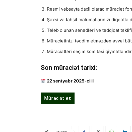
Rəsmi vebsayta daxil olaraq müraciət for
Şəxsi və təhsil məlumatlarınızı diqqətlə d
Tələb olunan sənədləri və tədqiqat təklifi
Müraciətinizi təqdim etməzdən əvvəl büt
Müraciətləri seçim komitəsi qiymətləndi
Son müraciət tarixi:
22 sentyabr 2025-ci il
Müraciət et
Paylaş