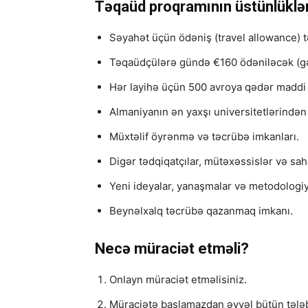
Təqaüd proqramının üstünlüklər
Səyahət üçün ödəniş (travel allowance) t
Təqaüdçülərə gündə €160 ödəniləcək (gəli
Hər layihə üçün 500 avroya qədər maddi 
Almaniyanın ən yaxşı universitetlərindən
Müxtəlif öyrənmə və təcrübə imkanları.
Digər tədqiqatçılar, mütəxəssislər və sa
Yeni ideyalar, yanaşmalar və metodologiy
Beynəlxalq təcrübə qazanmaq imkanı.
Necə müraciət etməli?
Onlayn müraciət etməlisiniz.
Müraciətə başlamazdan əvvəl bütün tələb