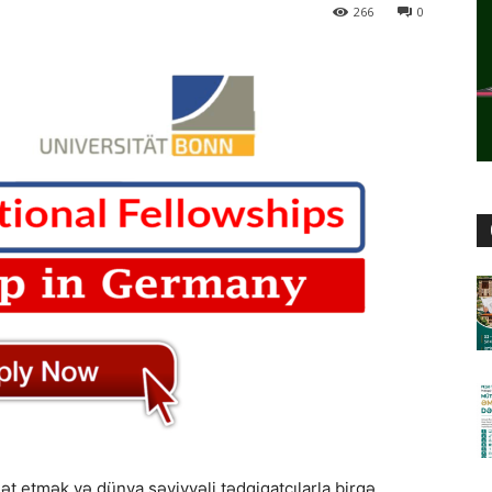
266
0
ət etmək və dünya səviyyəli tədqiqatçılarla birgə