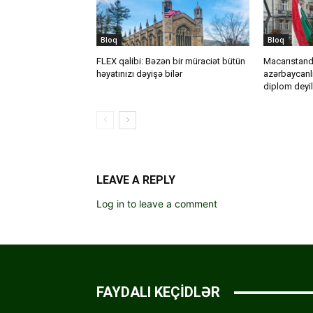
Bloq
Bloq
FLEX qalibi: Bəzən bir müraciət bütün
Macarıstanda
həyatınızı dəyişə bilər
azərbaycanl
diplom deyil
LEAVE A REPLY
Log in to leave a comment
FAYDALI KEÇİDLƏR