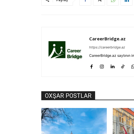
CareerBridge.az
https://careerbridge.az
CareerBridge.az saytının i
OXŞAR POSTLAR