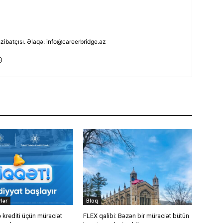
nzibatçısı. Əlaqə: info@careerbridge.az
lər
Bloq
ə krediti üçün müraciət
FLEX qalibi: Bəzən bir müraciət bütün