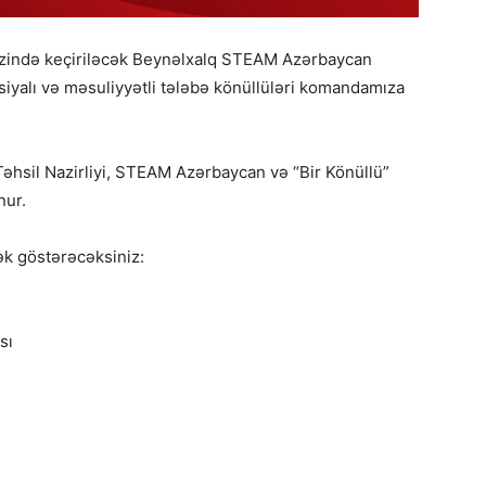
əzində keçiriləcək Beynəlxalq STEAM Azərbaycan
siyalı və məsuliyyətli tələbə könüllüləri komandamıza
əhsil Nazirliyi, STEAM Azərbaycan və “Bir Könüllü”
nur.
ək göstərəcəksiniz:
sı