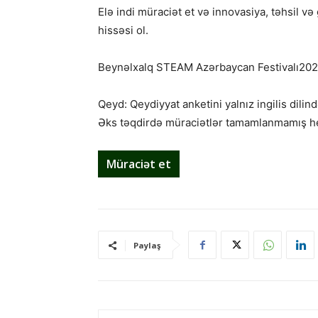
Elə indi müraciət et və innovasiya, təhsil və 
hissəsi ol.
Beynəlxalq STEAM Azərbaycan Festivalı2025 ü
Qeyd: Qeydiyyat anketini yalnız ingilis dilin
Əks təqdirdə müraciətlər tamamlanmamış h
Müraciət et
Paylaş