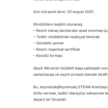
Son müraciət tarixi: 20 avqust 2025
Könüllülərə təqdim olunacaq:
– Rəsmi olaraq dərslərdən azad olunmaq üç
– Tədbir müddətində nəqliyyat təminatı
– Gündəlik yemək
– Rəsmi rəqəmsal sertifikat
– Könüllü forması
Qeyd: Müraciət müddəti başa çatdıqdan sonr
saxlanılacaq və seçim prosesi barədə ətrafl
Bu, beynəlxalqBeynəlxalq STEAM Azərbaycan
töhfə vermək, tədbir idarəçiliyi sahəsində
dəyərli bir fürsətdir.