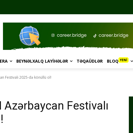
YENİ
ERA
BEYNƏLXALQ LAYIHƏLƏR
TƏQAÜDLƏR
BLOQ
 Festivalı 2025-də könüllü ol!
 Azərbaycan Festivalı
!