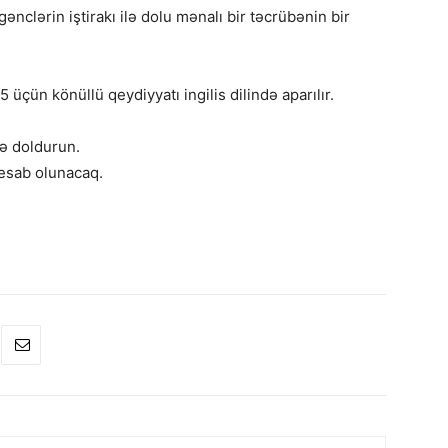
gənclərin iştirakı ilə dolu mənalı bir təcrübənin bir
çün könüllü qeydiyyatı ingilis dilində aparılır.
də doldurun.
esab olunacaq.