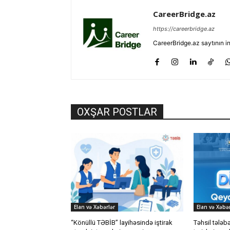
CareerBridge.az
https://careerbridge.az
CareerBridge.az saytının i
OXŞAR POSTLAR
Elan və Xəbərlər
Elan və Xəbər
“Könüllü TƏBİB” layihəsində iştirak
Təhsil tələb