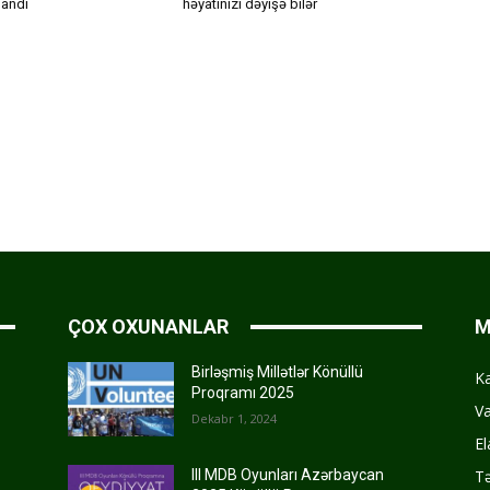
qlandı
həyatınızı dəyişə bilər
ÇOX OXUNANLAR
M
Birləşmiş Millətlər Könüllü
K
Proqramı 2025
Va
Dekabr 1, 2024
El
Tə
III MDB Oyunları Azərbaycan