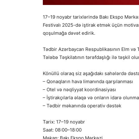
17–19 noyabr tarixlərində Bakı Ekspo Mərk
Festivalı 2025-də iştirak etmək üçün motiva
qoşulmağa dəvət edirik.
Tədbir Azərbaycan Respublikasının Elm və T
Tələbə Təşkilatının tərəfdaşlığı ilə təşkil olu
Könüllü olaraq siz aşağıdakı sahələrdə dəst
– Qonaqların hava limanında qarşılanması
– Otel və nəqliyyat koordinasiyası
– İştirakçılarla əlaqə və onların idarə olunma
– Tədbir məkanında operativ dəstək
Tarix: 17–19 noyabr
Saat: 08:00–18:00
Məkan: Bakı Ekspo Mərkəzi