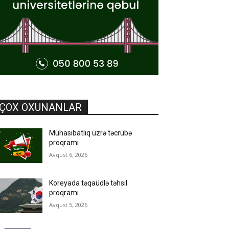
ÇOX OXUNANLAR
Mühasibatlıq üzrə təcrübə
proqramı
Avqust 6, 2026
Koreyada təqaüdlə təhsil
proqramı
Avqust 5, 2026