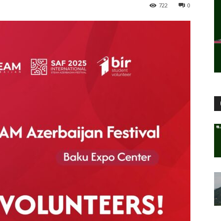
722
0