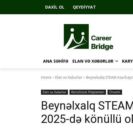
DAXIL OL
QEYDIYYAT
ANA SƏHIFƏ
ELAN VƏ XƏBƏRLƏR
KARY
Home
Elan və Xəbərlər
Beynəlxalq STEAM Azərbaycan
Elan və Xəbərlər
Könüllülük Proqramları
Önəmli
Beynəlxalq STEAM
2025-də könüllü ol