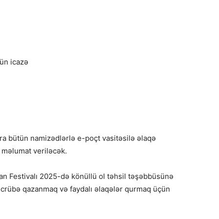
ün icazə
a bütün namizədlərlə e-poçt vasitəsilə əlaqə
ı məlumat veriləcək.
 Festivalı 2025-də könüllü ol təhsil təşəbbüsünə
 təcrübə qazanmaq və faydalı əlaqələr qurmaq üçün