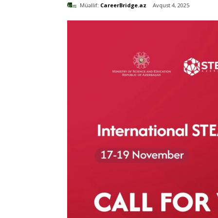
Müəllif:
CareerBridge.az
Avqust 4, 2025