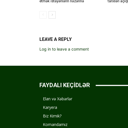
etmək istəyənlərin nəzərinə
tarixləri açı
LEAVE A REPLY
Log in to leave a comment
FAYDALI KEÇİDLƏR
Elan və Xəbərlər
Karyera
Biz Kimik?
Komandamız