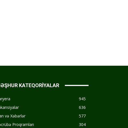
ƏŞHUR KATEQORİYALAR
aryera
945
kansiyalar
636
an və Xəbərlər
577
crübə Proqramları
304