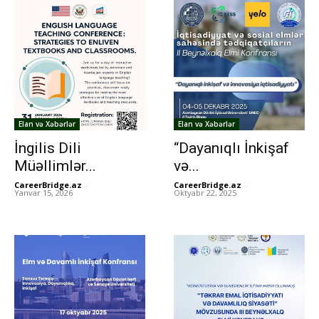
Elan və Xəbərlər
Elan və Xəbərlər
İngilis Dili
“Dayanıqlı İnkişaf
Müəllimlər...
və...
CareerBridge.az
-
CareerBridge.az
-
Yanvar 15, 2026
Oktyabr 22, 2025