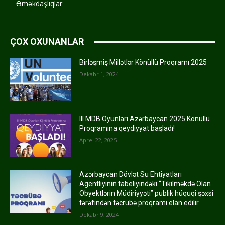
Əməkdaşlıqlar
ÇOX OXUNANLAR
Birləşmiş Millətlər Könüllü Proqramı 2025
Dekabr 1, 2024
III MDB Oyunları Azərbaycan 2025 Könüllü
Proqramına qeydiyyat başladı!
Aprel 22, 2025
Azərbaycan Dövlət Su Ehtiyatları
Agentliyinin tabeliyindəki “Tikilməkdə Olan
Obyektlərin Müdiriyyəti” publik hüquqi şəxsi
tərəfindən təcrübə proqramı elan edilir.
Dekabr 9, 2024