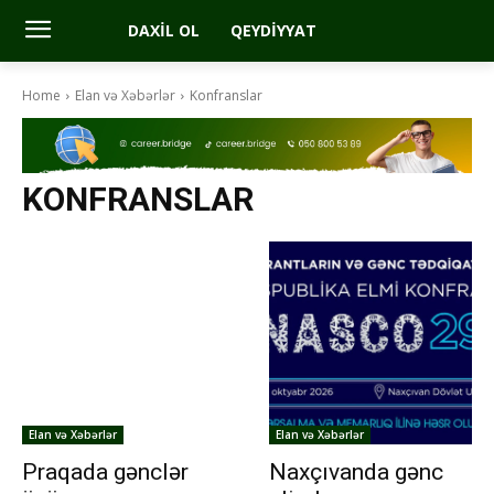
DAXIL OL
QEYDIYYAT
Home
Elan və Xəbərlər
Konfranslar
KONFRANSLAR
Elan və Xəbərlər
Elan və Xəbərlər
Praqada gənclər
Naxçıvanda gənc