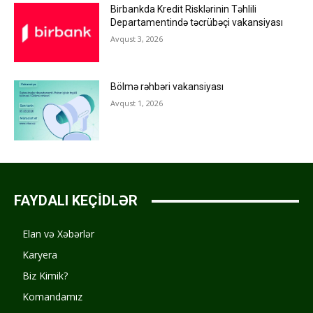
Birbankda Kredit Risklərinin Təhlili
Departamentində təcrübəçi vakansiyası
Avqust 3, 2026
Bölmə rəhbəri vakansiyası
Avqust 1, 2026
FAYDALI KEÇİDLƏR
Elan və Xəbərlər
Karyera
Biz Kimik?
Komandamız