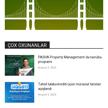
ÇOX OXUNANLAR
PASHA Property Management-də təcrübə
proqramı
Avqust 3, 2026
Təhsil tələbə krediti üçün müraciət tarixləri
açıqlandı
Avqust 3, 2026