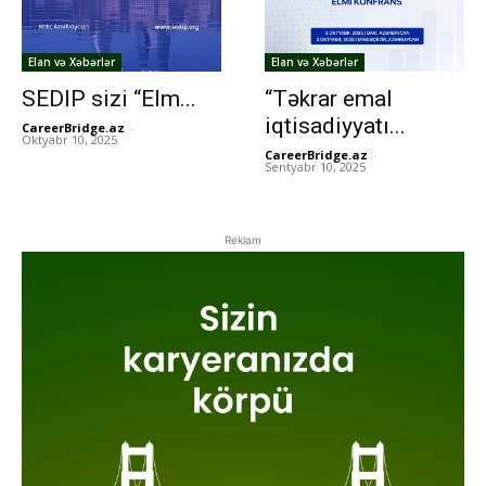
Elan və Xəbərlər
Elan və Xəbərlər
SEDIP sizi “Elm...
“Təkrar emal
iqtisadiyyatı...
CareerBridge.az
-
Oktyabr 10, 2025
CareerBridge.az
-
Sentyabr 10, 2025
Reklam