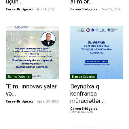
üçün...
alimlər...
CareerBridge.az
-
İyun 1, 2026
CareerBridge.az
-
May 18, 2026
Elan və Xəbərlər
Elan və Xəbərlər
“Elmi innovasiyalar
Beynəlxalq
və...
konfransa
müraciətlər...
CareerBridge.az
-
Aprel 23, 2026
CareerBridge.az
-
Fevral 18, 2026