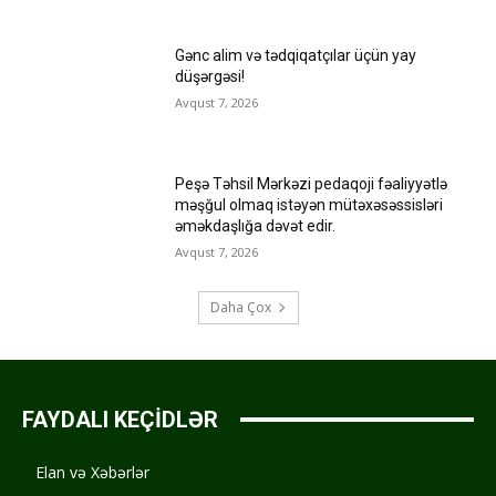
Gənc alim və tədqiqatçılar üçün yay
düşərgəsi!
Avqust 7, 2026
Peşə Təhsil Mərkəzi pedaqoji fəaliyyətlə
məşğul olmaq istəyən mütəxəsəssisləri
əməkdaşlığa dəvət edir.
Avqust 7, 2026
Daha Çox
FAYDALI KEÇİDLƏR
Elan və Xəbərlər