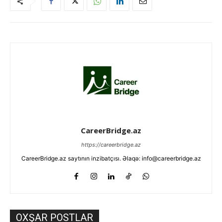
CareerBridge.az
https://careerbridge.az
CareerBridge.az saytının inzibatçısı. Əlaqə: info@careerbridge.az
OXŞAR POSTLAR