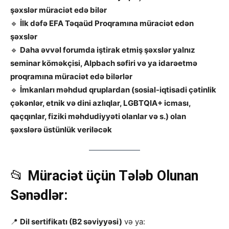
şəxslər müraciət edə bilər
🔹
İlk dəfə EFA Təqaüd Proqramına müraciət edən
şəxslər
🔹
Daha əvvəl forumda iştirak etmiş şəxslər yalnız
seminar köməkçisi, Alpbach səfiri və ya idarəetmə
proqramına müraciət edə bilərlər
🔹
İmkanları məhdud qruplardan (sosial-iqtisadi çətinlik
çəkənlər, etnik və dini azlıqlar, LGBTQIA+ icması,
qaçqınlar, fiziki məhdudiyyəti olanlar və s.) olan
şəxslərə üstünlük veriləcək
📂
Müraciət üçün Tələb Olunan
Sənədlər:
📍
Dil sertifikatı (B2 səviyyəsi)
və ya: