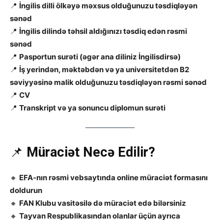
📍
İngilis dilli ölkəyə məxsus olduğunuzu təsdiqləyən
sənəd
📍
İngilis dilində təhsil aldığınızı təsdiq edən rəsmi
sənəd
📍
Pasportun surəti (əgər ana diliniz İngilisdirsə)
📍
İş yerindən, məktəbdən və ya universitetdən B2
səviyyəsinə malik olduğunuzu təsdiqləyən rəsmi sənəd
📍
CV
📍
Transkript və ya sonuncu diplomun surəti
📌
Müraciət Necə Edilir?
🔸
EFA-nın rəsmi vebsaytında online müraciət formasını
doldurun
🔸
FAN Klubu vasitəsilə də müraciət edə bilərsiniz
🔸
Tayvan Respublikasından olanlar üçün ayrıca