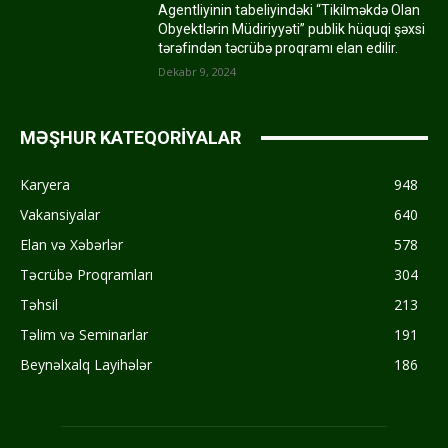
Agentliyinin tabeliyindəki “Tikilməkdə Olan
Obyektlərin Müdiriyyəti” publik hüquqi şəxsi
tərəfindən təcrübə proqramı elan edilir.
Dekabr 9, 2024
MƏŞHUR KATEQORİYALAR
Karyera
948
Vakansiyalar
640
Elan və Xəbərlər
578
Təcrübə Proqramları
304
Təhsil
213
Təlim və Seminarlar
191
Beynəlxalq Layihələr
186