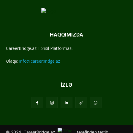
HAQQIMIZDA
CareerBridge.az Təhsil Platforması.
Əlaqə:
info@careerbridge.az
İZLƏ
© 2024, CareerBridge.az.
tərəfindən tərtib