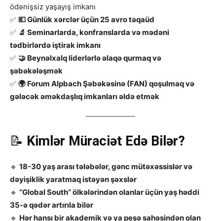
ödənişsiz yaşayış imkanı
✅
💶 Günlük xərclər üçün 25 avro təqaüd
✅
🔬 Seminarlarda, konfranslarda və mədəni
tədbirlərdə iştirak imkanı
✅
🤝 Beynəlxalq liderlərlə əlaqə qurmaq və
şəbəkələşmək
✅
🌍 Forum Alpbach Şəbəkəsinə (FAN) qoşulmaq və
gələcək əməkdaşlıq imkanları əldə etmək
📝
Kimlər Müraciət Edə Bilər?
🔹
18-30 yaş arası tələbələr, gənc mütəxəssislər və
dəyişiklik yaratmaq istəyən şəxslər
🔹
“Global South” ölkələrindən olanlar üçün yaş həddi
35-ə qədər artırıla bilər
🔹
Hər hansı bir akademik və ya peşə sahəsindən olan