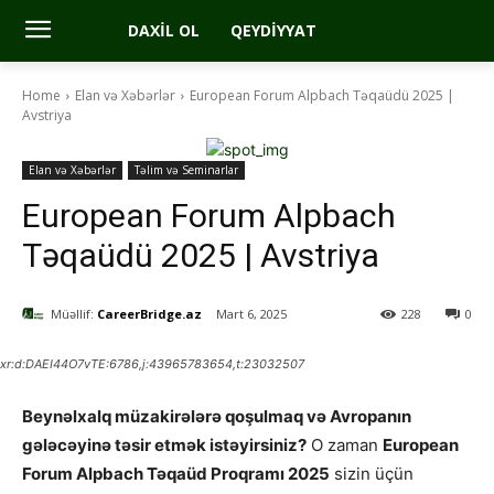
DAXIL OL
QEYDIYYAT
Home
Elan və Xəbərlər
European Forum Alpbach Təqaüdü 2025 |
Avstriya
Elan və Xəbərlər
Təlim və Seminarlar
European Forum Alpbach
Təqaüdü 2025 | Avstriya
Müəllif:
CareerBridge.az
Mart 6, 2025
228
0
xr:d:DAEI44O7vTE:6786,j:43965783654,t:23032507
Beynəlxalq müzakirələrə qoşulmaq və Avropanın
gələcəyinə təsir etmək istəyirsiniz?
O zaman
European
Forum Alpbach Təqaüd Proqramı 2025
sizin üçün