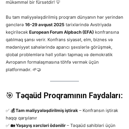
mükəmməl bir fürsətdir! 💡
Bu tam maliyyələşdirilmiş proqram dünyanın hər yerindən
gənclərə
16-29 avqust 2025
tarixlərində Avstriyada
keçiriləcək
European Forum Alpbach (EFA)
konfransına
qatılmaq şansı verir. Konfrans siyasət, elm, biznes və
mədəniyyət sahələrində aparıcı şəxslərlə görüşmək,
qlobal problemlərə həll yolları tapmaq və demokratik
Avropanın formalaşmasına töhfə vermək üçün
platformadır. 🌱🤝
🎯
Təqaüd Proqramının Faydaları:
✅
💰 Tam maliyyələşdirilmiş iştirak
– Konfransın iştirak
haqqı qarşılanır
✅
🏡 Yaşayış xərcləri ödənilir
– Təqaüd sahibləri üçün