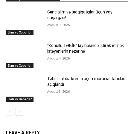
Gənc alim və tədqiqatçılar üçün yay
düşərgəsi!
Avqust 7, 2026
Elan və Xəbərlər
“Könüllü TƏBİB” layihəsində iştirak etmək
istəyənlərin nəzərinə
Avqust 4, 2026
Elan və Xəbərlər
Təhsil tələbə krediti üçün müraciət tarixləri
açıqlandı
Avqust 3, 2026
Elan və Xəbərlər
LEAVE A REPLY