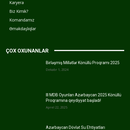
Karyera
Biz Kimik?
Komandamız
Əməkdaşlıqlar
ÇOX OXUNANLAR
Birləşmiş Millətlər Könüllü Proqramı 2025
Dekabr 1, 2024
III MDB Oyunları Azərbaycan 2025 Könüllü
Proqramına qeydiyyat başladı!
Aprel 22, 2025
Azərbaycan Dövlət Su Ehtiyatları