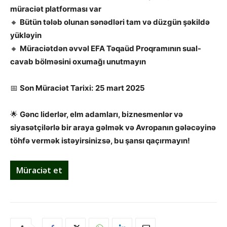
müraciət platforması var
🔸
Bütün tələb olunan sənədləri tam və düzgün şəkildə
yükləyin
🔸
Müraciətdən əvvəl EFA Təqaüd Proqramının sual-
cavab bölməsini oxumağı unutmayın
📅
Son Müraciət Tarixi:
25 mart 2025
🌟
Gənc liderlər, elm adamları, biznesmenlər və
siyasətçilərlə bir araya gəlmək və Avropanın gələcəyinə
töhfə vermək istəyirsinizsə, bu şansı qaçırmayın!
Müraciət et