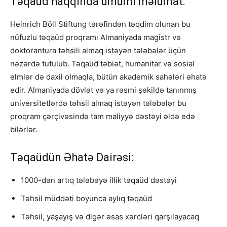
Təqaüd haqqında ümumi məlumat:
Heinrich Böll Stiftung tərəfindən təqdim olunan bu
nüfuzlu təqaüd proqramı Almaniyada magistr və
doktorantura təhsili almaq istəyən tələbələr üçün
nəzərdə tutulub. Təqaüd təbiət, humanitar və sosial
elmlər də daxil olmaqla, bütün akademik sahələri əhatə
edir. Almaniyada dövlət və ya rəsmi şəkildə tanınmış
universitetlərdə təhsil almaq istəyən tələbələr bu
proqram çərçivəsində tam maliyyə dəstəyi əldə edə
bilərlər.
Təqaüdün Əhatə Dairəsi:
1000-dən artıq tələbəyə illik təqaüd dəstəyi
Təhsil müddəti boyunca aylıq təqaüd
Təhsil, yaşayış və digər əsas xərcləri qarşılayacaq