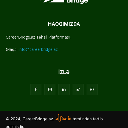
HAQQIMIZDA
CareerBridge.az Təhsil Platforması.
Əlaqə:
info@careerbridge.az
İZLƏ
© 2024, CareerBridge.az.
tərəfindən tərtib
edilmişdir.