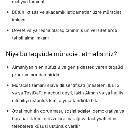
maliyyə təminatı
Bütün ixtisas və akademik istiqamətlər üzrə müraciət
imkanı
Dövlət və ya rəsmi olaraq tanınmış universitetlərdə
təhsil alma imkanı
Niyə bu təqaüdə müraciət etməlisiniz?
Almaniyanın ən nüfuzlu və geniş dəstək verən təqaüd
proqramlarından biridir
Müraciət zamanı əlavə dil sertifikatı (məsələn, IELTS
və ya TestDaF) məcburi deyil, lakin Alman və ya İngilis
dili biliyi üstünlük kimi qiymətləndirilə bilər
Ətraf mühitin qorunması, sosial ədalət, demokratiya və
bərabərlik kimi mövzulara marağı və fəaliyyəti olan
tələbələrə xüsusi üstünlük verilir