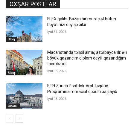
OXŞAR POSTLAR
FLEX qalibi: Bəzən bir müraciət bütün
həyatınızı dəyişə bilər
İyul 31, 2026
Bloq
Macarıstanda təhsil almış azərbaycanlı: Ən
böyük qazancım diplom deyil, qazandığım
təcrübə idi
İyul 15, 2026
Bloq
ETH Zurich Postdoktoral Təqaüd
Proqramına müraciət qəbulu başlayıb
İyul 13, 2026
Önəmli