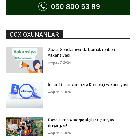
ÇOX OXUNANLAR
Xəzər Gənclər evində Dərnək rəhbəri
vakansiyası
Avqust 7, 2026
İnsan Resursları üzrə Köməkçi vakansiyası
Avqust 7, 2026
Gənc alim və tədqiqatçılar üçün yay
düşərgəsi!
Avqust 7, 2026