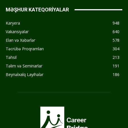
MƏŞHUR KATEQORİYALAR
Karyera
948
Vakansiyalar
640
Elan və Xəbərlər
578
Təcrübə Proqramları
304
Təhsil
213
Təlim və Seminarlar
191
Beynəlxalq Layihələr
186