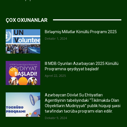
ÇOX OXUNANLAR
Birləşmiş Millətlər Könüllü Proqramı 2025
Dekabr 1, 2024
III MDB Oyunları Azərbaycan 2025 Könüllü
Proqramına qeydiyyat başladı!
Aprel 22, 2025
Azərbaycan Dövlət Su Ehtiyatları
Agentliyinin tabeliyindəki “Tikilməkdə Olan
Obyektlərin Müdiriyyəti” publik hüquqi şəxsi
tərəfindən təcrübə proqramı elan edilir.
Dekabr 9, 2024