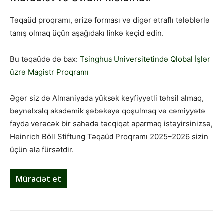
Təqaüd proqramı, ərizə forması və digər ətraflı tələblərlə
tanış olmaq üçün aşağıdakı linkə keçid edin.
Bu təqaüdə də bax:
Tsinghua Universitetində Qlobal İşlər
üzrə Magistr Proqramı
Əgər siz də Almaniyada yüksək keyfiyyətli təhsil almaq,
beynəlxalq akademik şəbəkəyə qoşulmaq və cəmiyyətə
fayda verəcək bir sahədə tədqiqat aparmaq istəyirsinizsə,
Heinrich Böll Stiftung Təqaüd Proqramı 2025–2026 sizin
üçün əla fürsətdir.
Müraciət et