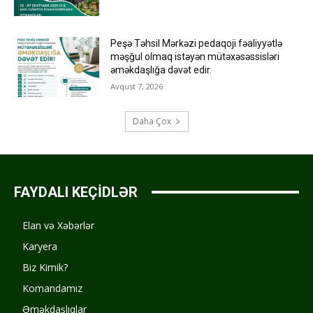
Peşə Təhsil Mərkəzi pedaqoji fəaliyyətlə
məşğul olmaq istəyən mütəxəsəssisləri
əməkdaşlığa dəvət edir.
Avqust 7, 2026
Daha Çox
FAYDALI KEÇİDLƏR
Elan və Xəbərlər
Karyera
Biz Kimik?
Komandamız
Əməkdaşlıqlar