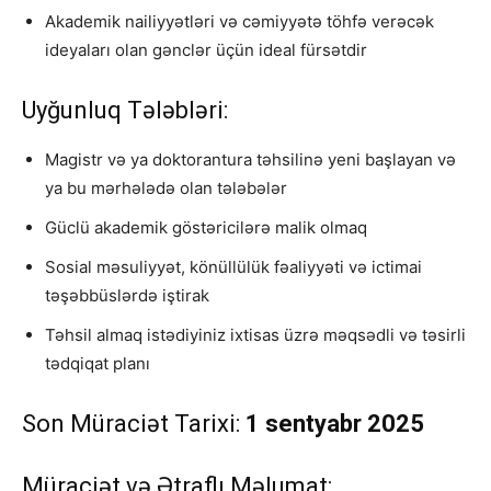
Akademik nailiyyətləri və cəmiyyətə töhfə verəcək
ideyaları olan gənclər üçün ideal fürsətdir
Uyğunluq Tələbləri:
Magistr və ya doktorantura təhsilinə yeni başlayan və
ya bu mərhələdə olan tələbələr
Güclü akademik göstəricilərə malik olmaq
Sosial məsuliyyət, könüllülük fəaliyyəti və ictimai
təşəbbüslərdə iştirak
Təhsil almaq istədiyiniz ixtisas üzrə məqsədli və təsirli
tədqiqat planı
Son Müraciət Tarixi:
1 sentyabr 2025
Müraciət və Ətraflı Məlumat: