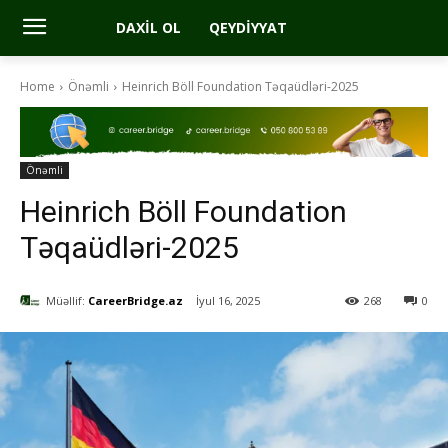
DAXIL OL
QEYDIYYAT
Home
Önəmli
Heinrich Böll Foundation Təqaüdləri-2025
Önəmli
Heinrich Böll Foundation
Təqaüdləri-2025
Müəllif:
CareerBridge.az
İyul 16, 2025
268
0