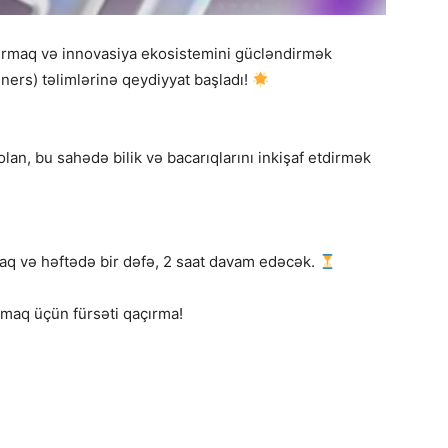
rtırmaq və innovasiya ekosistemini gücləndirmək
ers) təlimlərinə qeydiyyat başladı!
an, bu sahədə bilik və bacarıqlarını inkişaf etdirmək
caq və həftədə bir dəfə, 2 saat davam edəcək.
lmaq üçün fürsəti qaçırma!