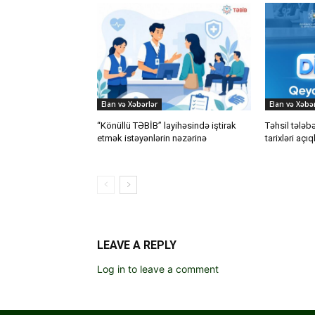
Elan və Xəbərlər
Elan və Xəbər
“Könüllü TƏBİB” layihəsində iştirak
Təhsil tələb
etmək istəyənlərin nəzərinə
tarixləri açı
LEAVE A REPLY
Log in to leave a comment