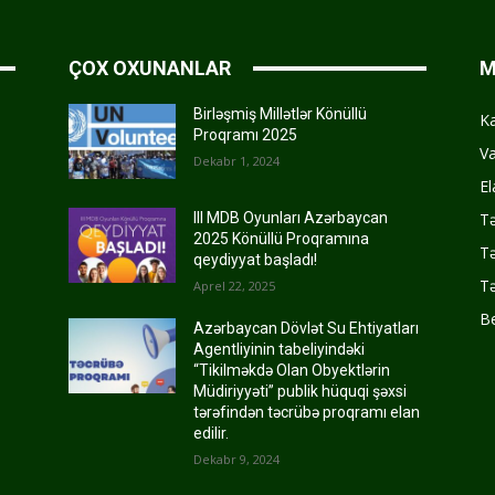
ÇOX OXUNANLAR
M
Birləşmiş Millətlər Könüllü
K
Proqramı 2025
Va
Dekabr 1, 2024
El
Tə
III MDB Oyunları Azərbaycan
2025 Könüllü Proqramına
Tə
qeydiyyat başladı!
Tə
Aprel 22, 2025
Be
Azərbaycan Dövlət Su Ehtiyatları
Agentliyinin tabeliyindəki
“Tikilməkdə Olan Obyektlərin
Müdiriyyəti” publik hüquqi şəxsi
tərəfindən təcrübə proqramı elan
edilir.
Dekabr 9, 2024