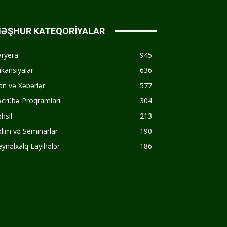
ƏŞHUR KATEQORİYALAR
aryera
945
kansiyalar
636
an və Xəbərlər
577
crübə Proqramları
304
hsil
213
lim və Seminarlar
190
ynəlxalq Layihələr
186