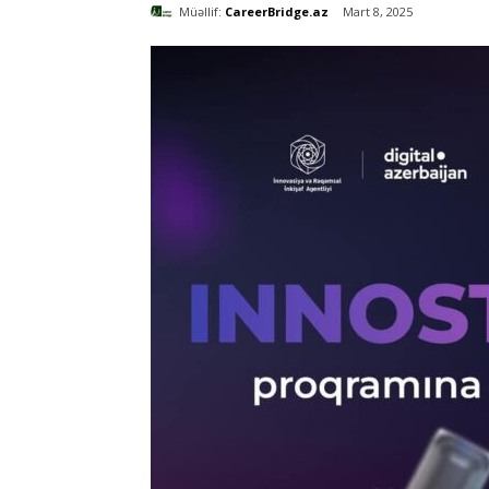
Müəllif:
CareerBridge.az
Mart 8, 2025