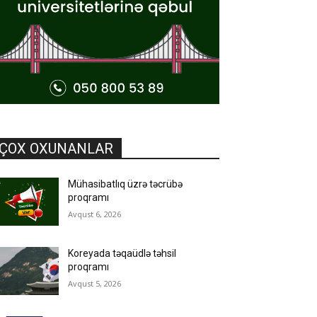
ÇOX OXUNANLAR
Mühasibatlıq üzrə təcrübə
proqramı
Avqust 6, 2026
Koreyada təqaüdlə təhsil
proqramı
Avqust 5, 2026