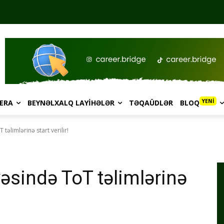
YENİ
ERA
BEYNƏLXALQ LAYIHƏLƏR
TƏQAÜDLƏR
BLOQ
əlimlərinə start verilir!
sində ToT təlimlərinə