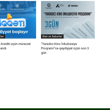
lər
Elan və Xəbərlər
ə krediti üçün müraciət
“Yaradıcı Kino İnkubasiya
qlandı
Proqramı”na qeydiyyat üçün son 3
gün