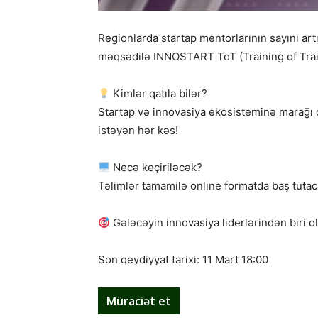
Regionlarda startap mentorlarının sayını a
məqsədilə INNOSTART ToT (Training of Train
Kimlər qatıla bilər?
Startap və innovasiya ekosisteminə marağı ol
istəyən hər kəs!
Necə keçiriləcək?
Təlimlər tamamilə online formatda baş tuta
Gələcəyin innovasiya liderlərindən biri o
Son qeydiyyat tarixi: 11 Mart 18:00
Müraciət et