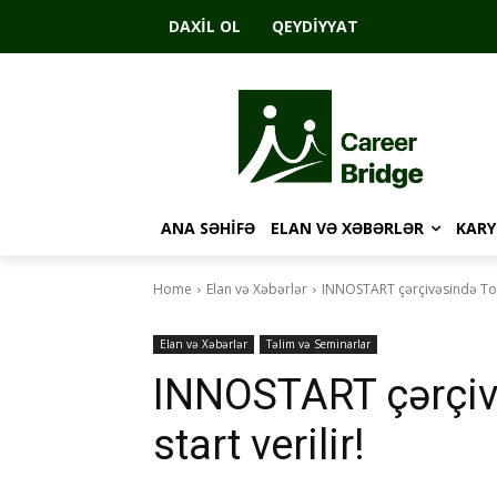
DAXIL OL
QEYDIYYAT
ANA SƏHIFƏ
ELAN VƏ XƏBƏRLƏR
KARY
Home
Elan və Xəbərlər
INNOSTART çərçivəsində ToT t
Elan və Xəbərlər
Təlim və Seminarlar
INNOSTART çərçivə
start verilir!