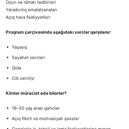
Oyun və idman tədbirləri
Yaradıcılıq emalatxanaları
Açıq hava fəaliyyətləri
Proqram çərçivəsində aşağıdakı xərclər qarşılanır:
Yaşayış
Səyahət xərcləri
Qida
Cib xərcliyi
Kimlər müraciət edə bilərlər?
18–30 yaş arası gənclər
Açıq fikirli və motivasiyalı şəxslər
Gənclərlə iş, təhsil və icma fəaliyyətlərinə maraq