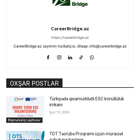
CareerBridge.az
https://careerbridge.az
CareerBridge.az saytının inzibatçısı. Əlaqə: info@careerbridge.az
OXŞAR POSTLAR
Türkiyədə qısamüddətli ESC könüllülük
imkanı
İyul 13, 2026
Beynəlxalq Layihələr
TDT Təcrübə Proqramı üçün müraciət
qəbuluna başlayır