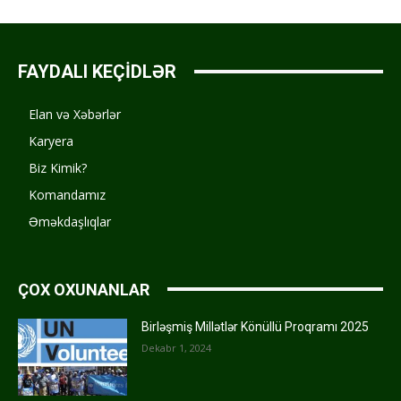
FAYDALI KEÇİDLƏR
Elan və Xəbərlər
Karyera
Biz Kimik?
Komandamız
Əməkdaşlıqlar
ÇOX OXUNANLAR
Birləşmiş Millətlər Könüllü Proqramı 2025
Dekabr 1, 2024