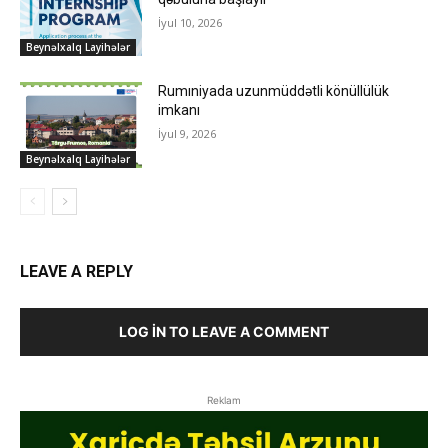
İyul 10, 2026
Beynəlxalq Layihələr
Rumıniyada uzunmüddətli könüllülük
imkanı
İyul 9, 2026
Beynəlxalq Layihələr
LEAVE A REPLY
LOG IN TO LEAVE A COMMENT
Reklam