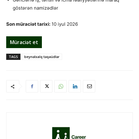
göstərən namizədlər
Son müraciət tarixi:
10 iyul 2026
Müraciət et
TAGS
beynəlxalq təqaüdlər