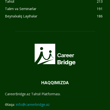
Təhsil
213
Təlim və Seminarlar
191
Beynəlxalq Layihələr
186
HAQQIMIZDA
CareerBridge.az Təhsil Platforması.
Əlaqə:
info@careerbridge.az