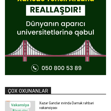
ÇOX OXUNANLAR
Xəzər Gənclər evində Dərnək rəhbəri
vakansiyası