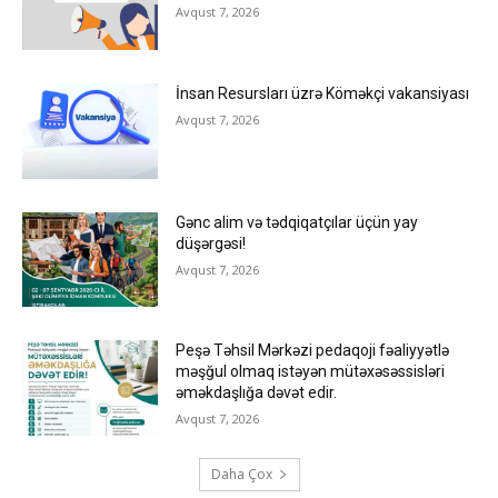
Avqust 7, 2026
İnsan Resursları üzrə Köməkçi vakansiyası
Avqust 7, 2026
Gənc alim və tədqiqatçılar üçün yay
düşərgəsi!
Avqust 7, 2026
Peşə Təhsil Mərkəzi pedaqoji fəaliyyətlə
məşğul olmaq istəyən mütəxəsəssisləri
əməkdaşlığa dəvət edir.
Avqust 7, 2026
Daha Çox