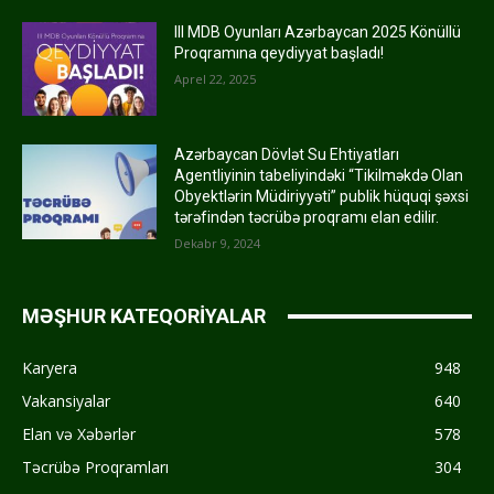
III MDB Oyunları Azərbaycan 2025 Könüllü
Proqramına qeydiyyat başladı!
Aprel 22, 2025
Azərbaycan Dövlət Su Ehtiyatları
Agentliyinin tabeliyindəki “Tikilməkdə Olan
Obyektlərin Müdiriyyəti” publik hüquqi şəxsi
tərəfindən təcrübə proqramı elan edilir.
Dekabr 9, 2024
MƏŞHUR KATEQORİYALAR
Karyera
948
Vakansiyalar
640
Elan və Xəbərlər
578
Təcrübə Proqramları
304