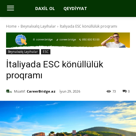
DAXIL OL
QEYDIYYAT
Home
Beynəlxalq Layihələr
İtaliyada ESC könüllülük proqramı
Beynəlxalq Layihələr
ESC
İtaliyada ESC könüllülük
proqramı
Müəllif:
CareerBridge.az
İyun 29, 2026
73
0