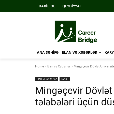
DAXIL OL
QEYDIYYAT
ANA SƏHIFƏ
ELAN VƏ XƏBƏRLƏR
KARY
Home
Elan və Xəbərlər
Mingəçevir Dövlət Universite
Elan və Xəbərlər
Təhsil
Mingəçevir Dövlət 
tələbələri üçün dü