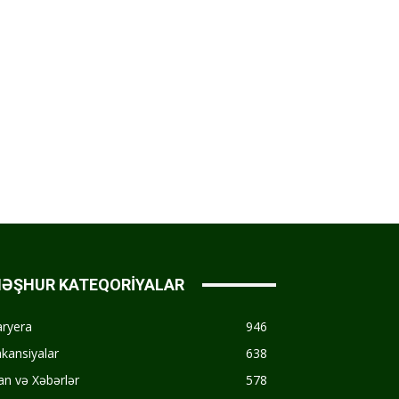
ƏŞHUR KATEQORİYALAR
aryera
946
kansiyalar
638
an və Xəbərlər
578