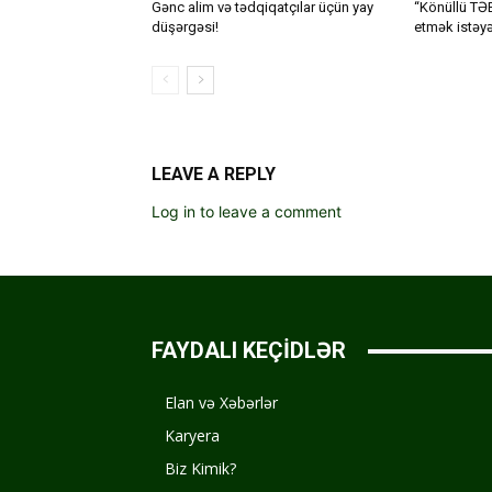
Gənc alim və tədqiqatçılar üçün yay
“Könüllü TƏB
düşərgəsi!
etmək istəyə
LEAVE A REPLY
Log in to leave a comment
FAYDALI KEÇİDLƏR
Elan və Xəbərlər
Karyera
Biz Kimik?