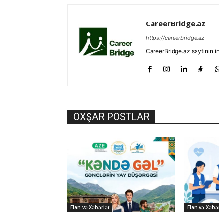
CareerBridge.az
https://careerbridge.az
CareerBridge.az saytının i
OXŞAR POSTLAR
Elan və Xəbərlər
Elan və Xəbər