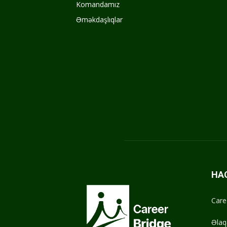
Komandamız
Əməkdaşlıqlar
HA
Care
Əlaq