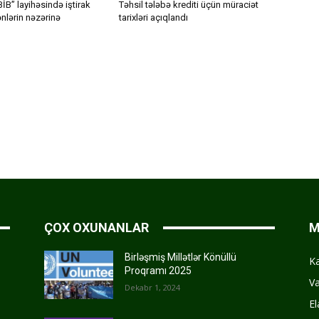
İB” layihəsində iştirak
Təhsil tələbə krediti üçün müraciət
nlərin nəzərinə
tarixləri açıqlandı
ÇOX OXUNANLAR
M
Birləşmiş Millətlər Könüllü
K
Proqramı 2025
Va
Dekabr 1, 2024
El