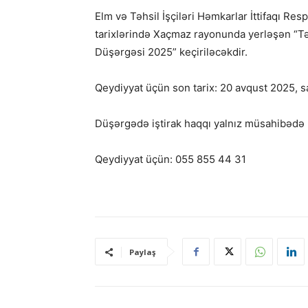
Elm və Təhsil İşçiləri Həmkarlar İttifaqı Resp
tarixlərində Xaçmaz rayonunda yerləşən “Tə
Düşərgəsi 2025” keçiriləcəkdir.
Qeydiyyat üçün son tarix: 20 avqust 2025, s
Düşərgədə iştirak haqqı yalnız müsahibədə u
Qeydiyyat üçün: 055 855 44 31
Paylaş