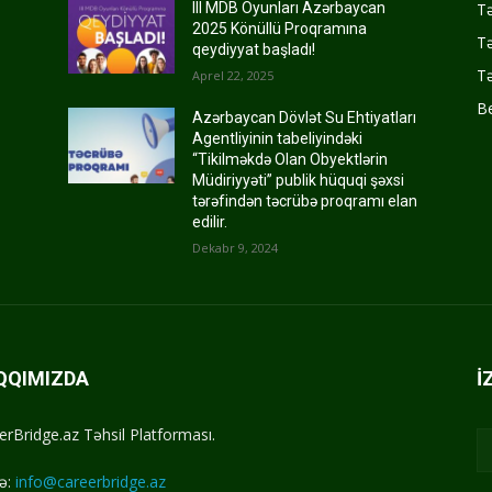
Tə
III MDB Oyunları Azərbaycan
2025 Könüllü Proqramına
Tə
qeydiyyat başladı!
Tə
Aprel 22, 2025
Be
Azərbaycan Dövlət Su Ehtiyatları
Agentliyinin tabeliyindəki
“Tikilməkdə Olan Obyektlərin
Müdiriyyəti” publik hüquqi şəxsi
tərəfindən təcrübə proqramı elan
edilir.
Dekabr 9, 2024
QQIMIZDA
İ
erBridge.az Təhsil Platforması.
ə:
info@careerbridge.az