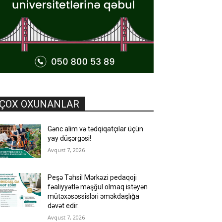
ÇOX OXUNANLAR
Gənc alim və tədqiqatçılar üçün
yay düşərgəsi!
Avqust 7, 2026
Peşə Təhsil Mərkəzi pedaqoji
fəaliyyətlə məşğul olmaq istəyən
mütəxəsəssisləri əməkdaşlığa
dəvət edir.
Avqust 7, 2026