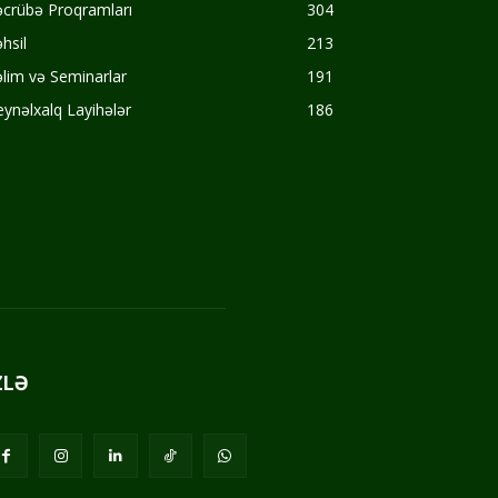
crübə Proqramları
304
hsil
213
lim və Seminarlar
191
ynəlxalq Layihələr
186
ZLƏ