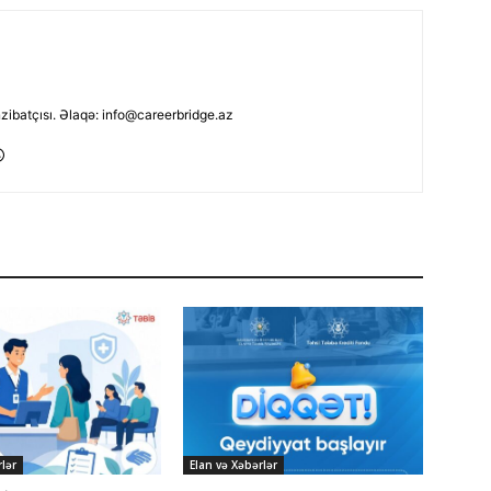
nzibatçısı. Əlaqə: info@careerbridge.az
lər
Elan və Xəbərlər