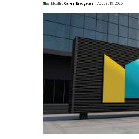
Müəllif:
CareerBridge.az
Avqust 19, 2025