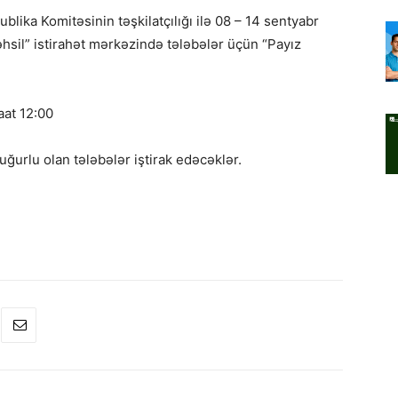
ublika Komitəsinin təşkilatçılığı ilə 08 – 14 sentyabr
hsil” istirahət mərkəzində tələbələr üçün “Payız
aat 12:00
ğurlu olan tələbələr iştirak edəcəklər.