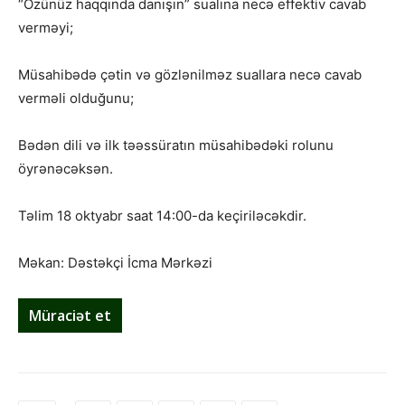
“Özünüz haqqında danışın” sualına necə effektiv cavab
verməyi;
Müsahibədə çətin və gözlənilməz suallara necə cavab
verməli olduğunu;
Bədən dili və ilk təəssüratın müsahibədəki rolunu
öyrənəcəksən.
Təlim 18 oktyabr saat 14:00-da keçiriləcəkdir.
Məkan: Dəstəkçi İcma Mərkəzi
Müraciət et