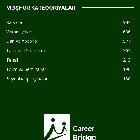
MƏŞHUR KATEQORİYALAR
Karyera
944
Vakansiyalar
636
Elan və Xəbərlər
577
Təcrübə Proqramları
303
Təhsil
213
Təlim və Seminarlar
190
Beynəlxalq Layihələr
186