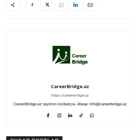
CareerBridge.az
https://careerbridge.az
CareerBridge.az saytının inzibatçısı. Əlaqə: info@careerbridge.az