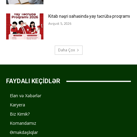
Kitab nəşri sahəsində yay təcrübə proqramı
Avqust 5, 2026
Daha Çox
FAYDALI KEÇİDLƏR
Elan və Xəbərlər
Karyera
Biz Kimik?
Komandamız
Əməkdaşlıqlar