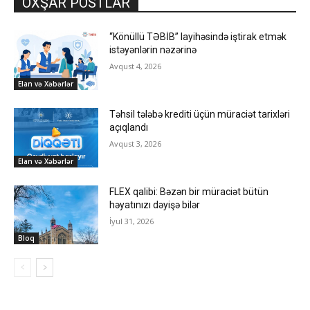
OXŞAR POSTLAR
“Könüllü TƏBİB” layihəsində iştirak etmək
istəyənlərin nəzərinə
Avqust 4, 2026
Elan və Xəbərlər
Təhsil tələbə krediti üçün müraciət tarixləri
açıqlandı
Avqust 3, 2026
Elan və Xəbərlər
FLEX qalibi: Bəzən bir müraciət bütün
həyatınızı dəyişə bilər
İyul 31, 2026
Bloq