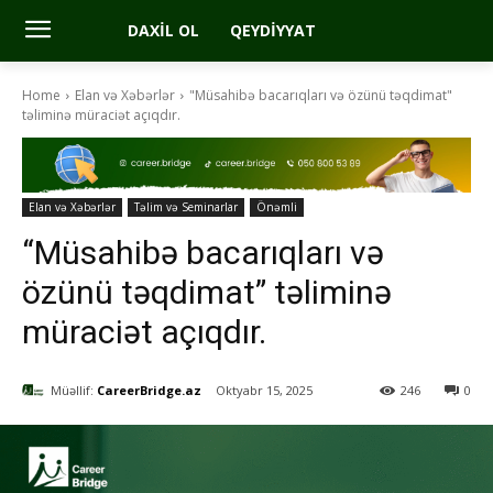
DAXIL OL
QEYDIYYAT
Home
Elan və Xəbərlər
"Müsahibə bacarıqları və özünü təqdimat"
təliminə müraciət açıqdır.
Elan və Xəbərlər
Təlim və Seminarlar
Önəmli
“Müsahibə bacarıqları və
özünü təqdimat” təliminə
müraciət açıqdır.
Müəllif:
CareerBridge.az
Oktyabr 15, 2025
246
0