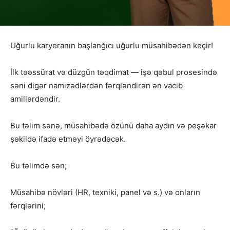
Uğurlu karyeranın başlanğıcı uğurlu müsahibədən keçir!
İlk təəssürat və düzgün təqdimat — işə qəbul prosesində
səni digər namizədlərdən fərqləndirən ən vacib
amillərdəndir.
Bu təlim sənə, müsahibədə özünü daha aydın və peşəkar
şəkildə ifadə etməyi öyrədəcək.
Bu təlimdə sən;
Müsahibə növləri (HR, texniki, panel və s.) və onların
fərqlərini;