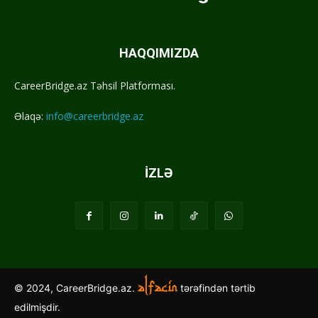
HAQQIMIZDA
CareerBridge.az Təhsil Platforması.
Əlaqə:
info@careerbridge.az
İZLƏ
© 2024, CareerBridge.az.
tərəfindən tərtib
edilmişdir.