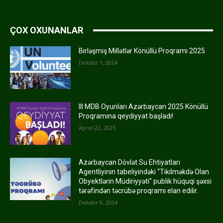
ÇOX OXUNANLAR
Birləşmiş Millətlər Könüllü Proqramı 2025
Dekabr 1, 2024
III MDB Oyunları Azərbaycan 2025 Könüllü
Proqramına qeydiyyat başladı!
Aprel 22, 2025
Azərbaycan Dövlət Su Ehtiyatları
Agentliyinin tabeliyindəki “Tikilməkdə Olan
Obyektlərin Müdiriyyəti” publik hüquqi şəxsi
tərəfindən təcrübə proqramı elan edilir.
Dekabr 9, 2024